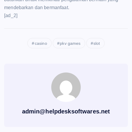
mendebarkan dan bermanfaat.
[ad_2]
casino
pkv games
slot
admin@helpdesksoftwares.net