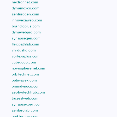
nextronnet.com
dynamoxco.com
zenturogen.com
innovexaweb.com
brandioplus.com
dynawebpro.com
synapsegen.com
flexipathlab.com
vividushq.com
vortexaplus.com
cubixiogo.com
novuspherenet.com
orbitechnet.com
optiwavex.com
omnidynoco.com
zephyrtechhub.com
truzestweb.com
synapsexpert.com
zentarolab.com
quikbiznow.com