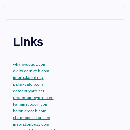
Links
whymydoggy.com
digitalearnweb.com
interbolaslot.org
palmkuafor.com
dataentrypro.net
dreamrummypro.com
kaiminsupport.com
belanjareceh.com
shannonsticker.com
insprationbuzz.com