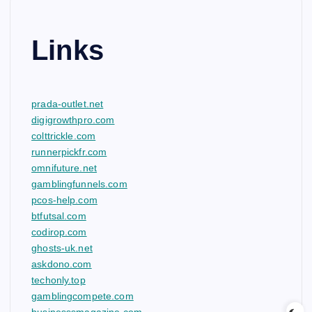
Links
prada-outlet.net
digigrowthpro.com
colttrickle.com
runnerpickfr.com
omnifuture.net
gamblingfunnels.com
pcos-help.com
btfutsal.com
codirop.com
ghosts-uk.net
askdono.com
techonly.top
gamblingcompete.com
businesssmagazine.com