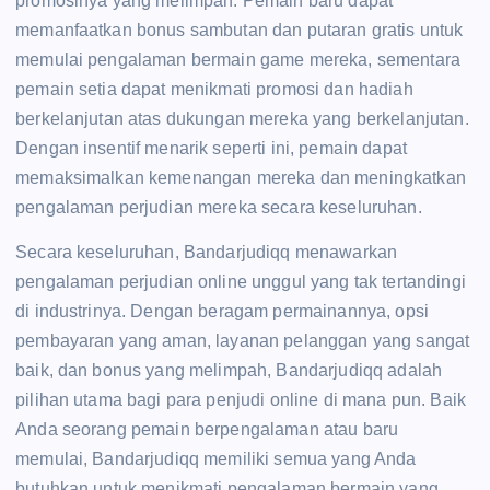
promosinya yang melimpah. Pemain baru dapat
memanfaatkan bonus sambutan dan putaran gratis untuk
memulai pengalaman bermain game mereka, sementara
pemain setia dapat menikmati promosi dan hadiah
berkelanjutan atas dukungan mereka yang berkelanjutan.
Dengan insentif menarik seperti ini, pemain dapat
memaksimalkan kemenangan mereka dan meningkatkan
pengalaman perjudian mereka secara keseluruhan.
Secara keseluruhan, Bandarjudiqq menawarkan
pengalaman perjudian online unggul yang tak tertandingi
di industrinya. Dengan beragam permainannya, opsi
pembayaran yang aman, layanan pelanggan yang sangat
baik, dan bonus yang melimpah, Bandarjudiqq adalah
pilihan utama bagi para penjudi online di mana pun. Baik
Anda seorang pemain berpengalaman atau baru
memulai, Bandarjudiqq memiliki semua yang Anda
butuhkan untuk menikmati pengalaman bermain yang