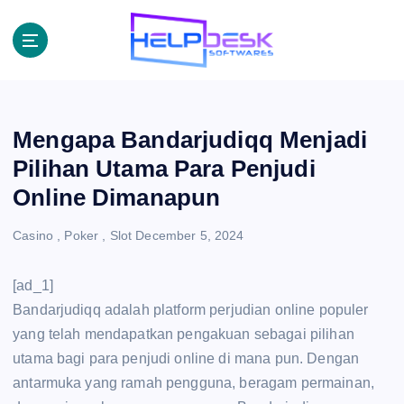
S
k
i
p
Mainkan di situs slot online gacor terpercaya yang
t
menawarkan bonus besar dan keamanan terbaik
untuk pengalaman bermain yang lebih aman dan
o
menguntungkan.
c
Mengapa Bandarjudiqq Menjadi
o
Pilihan Utama Para Penjudi
n
Online Dimanapun
t
e
Casino
,
Poker
,
Slot
December 5, 2024
n
t
[ad_1]
Bandarjudiqq adalah platform perjudian online populer
yang telah mendapatkan pengakuan sebagai pilihan
utama bagi para penjudi online di mana pun. Dengan
antarmuka yang ramah pengguna, beragam permainan,