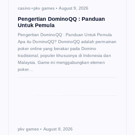
casino
pkv games
August 9, 2026
a
Pengertian DominoQQ : Panduan
Untuk Pemula
t
Pengertian DominoQQ : Panduan Untuk Pemula
i
Apa itu DominoQQ? DominoQQ adalah permainan
poker online yang berakar pada Domino
o
tradisional, populer khususnya di Indonesia dan
Malaysia. Game ini menggabungkan elemen
poker…
n
pkv games
August 8, 2026