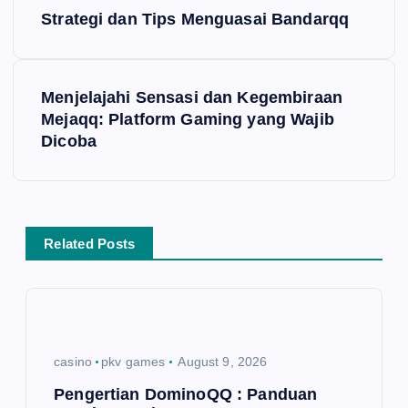
P
Strategi dan Tips Menguasai Bandarqq
o
s
Menjelajahi Sensasi dan Kegembiraan
Mejaqq: Platform Gaming yang Wajib
t
Dicoba
n
a
Related Posts
v
i
g
casino
pkv games
August 9, 2026
a
Pengertian DominoQQ : Panduan