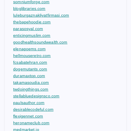
somniumforge.com
bloglibraries.com
luleburgaznakliyatfirmasi.com
thebapehoodie.com
parasosyal.com
enticingmuslim.com
goodhealthsoundwealth.com
elenapoems.com
hellmouseretro.com
fcsabatehran.com
dogemutants.com
duramaxtop.com
takamasoudia.com
twdoingthings.com
stellabluedesignsco.com
paulsauthor.com
desirablecodeful.com
flexigennet.com
heronameclub.com
medmarket.io