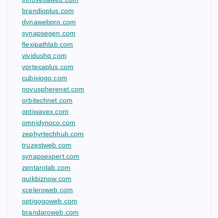
brandioplus.com
dynawebpro.com
synapsegen.com
flexipathlab.com
vividushq.com
vortexaplus.com
cubixiogo.com
novuspherenet.com
orbitechnet.com
optiwavex.com
omnidynoco.com
zephyrtechhub.com
truzestweb.com
synapsexpert.com
zentarolab.com
quikbiznow.com
xceleroweb.com
optigogoweb.com
brandaroweb.com