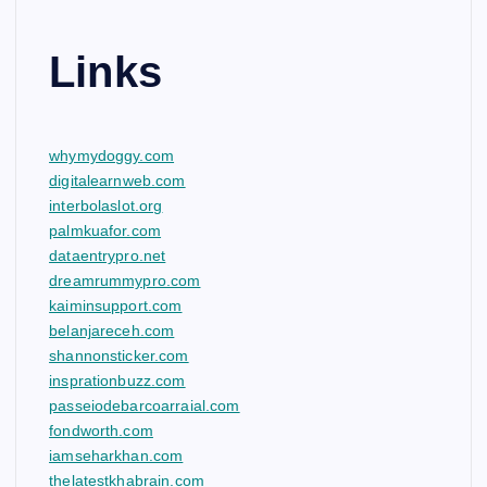
Links
whymydoggy.com
digitalearnweb.com
interbolaslot.org
palmkuafor.com
dataentrypro.net
dreamrummypro.com
kaiminsupport.com
belanjareceh.com
shannonsticker.com
insprationbuzz.com
passeiodebarcoarraial.com
fondworth.com
iamseharkhan.com
thelatestkhabrain.com