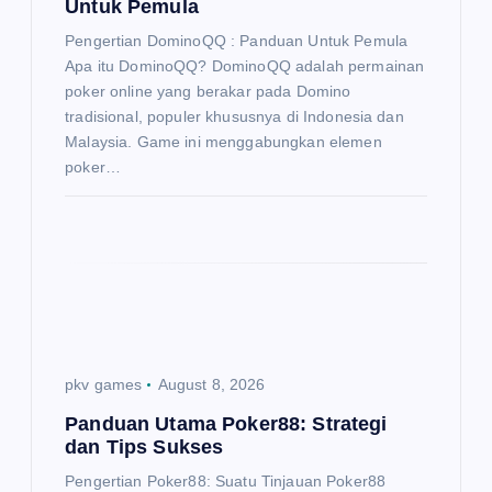
Untuk Pemula
t
Pengertian DominoQQ : Panduan Untuk Pemula
Apa itu DominoQQ? DominoQQ adalah permainan
i
poker online yang berakar pada Domino
tradisional, populer khususnya di Indonesia dan
o
Malaysia. Game ini menggabungkan elemen
poker…
n
pkv games
August 8, 2026
Panduan Utama Poker88: Strategi
dan Tips Sukses
Pengertian Poker88: Suatu Tinjauan Poker88