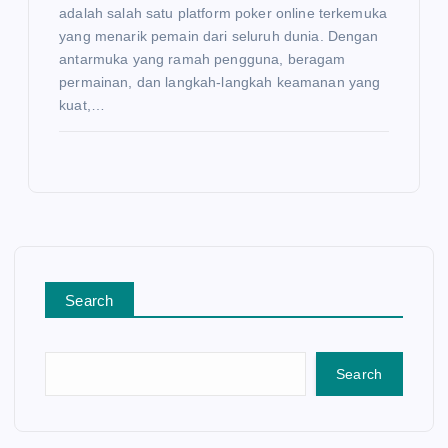
adalah salah satu platform poker online terkemuka
yang menarik pemain dari seluruh dunia. Dengan
antarmuka yang ramah pengguna, beragam
permainan, dan langkah-langkah keamanan yang
kuat,…
Search
Search