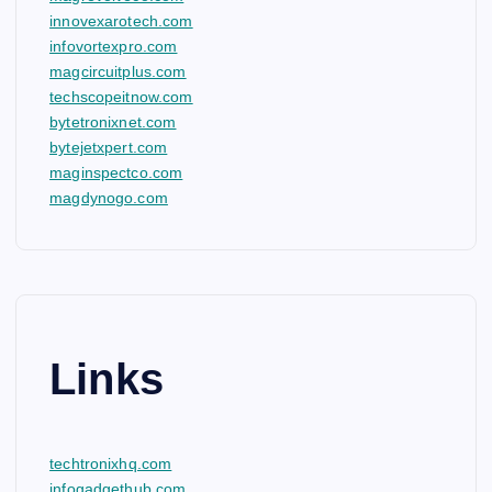
innovexarotech.com
infovortexpro.com
magcircuitplus.com
techscopeitnow.com
bytetronixnet.com
bytejetxpert.com
maginspectco.com
magdynogo.com
Links
techtronixhq.com
infogadgethub.com