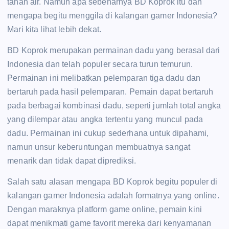
tanah air. Namun apa sebenarnya BD Koprok itu dan
mengapa begitu menggila di kalangan gamer Indonesia?
Mari kita lihat lebih dekat.
BD Koprok merupakan permainan dadu yang berasal dari
Indonesia dan telah populer secara turun temurun.
Permainan ini melibatkan pelemparan tiga dadu dan
bertaruh pada hasil pelemparan. Pemain dapat bertaruh
pada berbagai kombinasi dadu, seperti jumlah total angka
yang dilempar atau angka tertentu yang muncul pada
dadu. Permainan ini cukup sederhana untuk dipahami,
namun unsur keberuntungan membuatnya sangat
menarik dan tidak dapat diprediksi.
Salah satu alasan mengapa BD Koprok begitu populer di
kalangan gamer Indonesia adalah formatnya yang online.
Dengan maraknya platform game online, pemain kini
dapat menikmati game favorit mereka dari kenyamanan