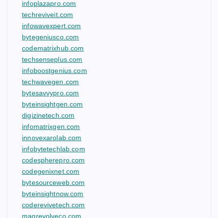
infoplazapro.com
techreviveit.com
infowavexpert.com
bytegeniusco.com
codematrixhub.com
techsenseplus.com
infoboostgenius.com
techwavegen.com
bytesavvypro.com
byteinsightgen.com
digizinetech.com
infomatrixgen.com
innovexarolab.com
infobytetechlab.com
codespherepro.com
codegenixnet.com
bytesourceweb.com
byteinsightnow.com
coderevivetech.com
magrevolveco.com