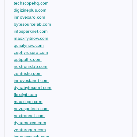
techscopehq.com
digizineplus.com
innovexaro.com
bytesourcelab.com
infosparknet.com
maxxifyitnow.com
quixifynow.com
zephyruspro.com
optipathx.com
nextronixlab.com
zentrixhq.com
innovestanet.com
dynabytexpert.com
flexifyit.com
maxxiogo.com
novusgotech.com
nextronnet.com
dynamoxco.com
zenturogen.com
innovexaweb.com