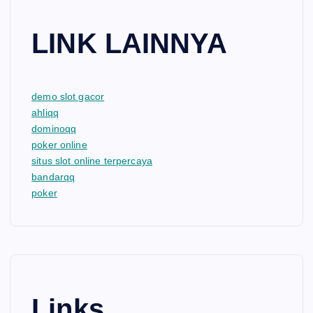
LINK LAINNYA
demo slot gacor
ahliqq
dominoqq
poker online
situs slot online terpercaya
bandarqq
poker
Links