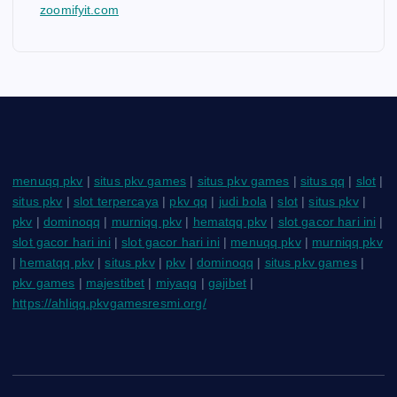
zoomifyit.com
menuqq pkv
|
situs pkv games
|
situs pkv games
|
situs qq
|
slot
|
situs pkv
|
slot terpercaya
|
pkv qq
|
judi bola
|
slot
|
situs pkv
|
pkv
|
dominoqq
|
murniqq pkv
|
hematqq pkv
|
slot gacor hari ini
|
slot gacor hari ini
|
slot gacor hari ini
|
menuqq pkv
|
murniqq pkv
|
hematqq pkv
|
situs pkv
|
pkv
|
dominoqq
|
situs pkv games
|
pkv games
|
majestibet
|
miyaqq
|
gajibet
|
https://ahliqq.pkvgamesresmi.org/