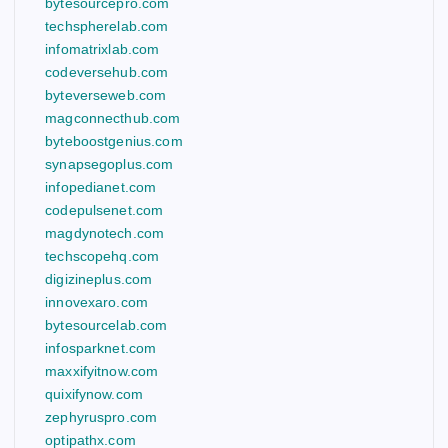
bytesourcepro.com
techspherelab.com
infomatrixlab.com
codeversehub.com
byteverseweb.com
magconnecthub.com
byteboostgenius.com
synapsegoplus.com
infopedianet.com
codepulsenet.com
magdynotech.com
techscopehq.com
digizineplus.com
innovexaro.com
bytesourcelab.com
infosparknet.com
maxxifyitnow.com
quixifynow.com
zephyruspro.com
optipathx.com