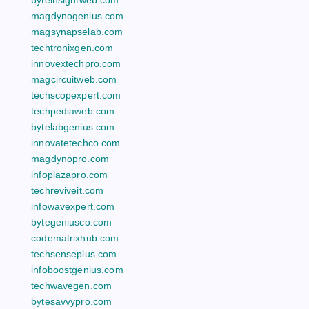
magdynogenius.com
magsynapselab.com
techtronixgen.com
innovextechpro.com
magcircuitweb.com
techscopexpert.com
techpediaweb.com
bytelabgenius.com
innovatetechco.com
magdynopro.com
infoplazapro.com
techreviveit.com
infowavexpert.com
bytegeniusco.com
codematrixhub.com
techsenseplus.com
infoboostgenius.com
techwavegen.com
bytesavvypro.com