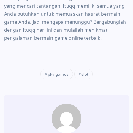
yang mencari tantangan, Ituqq memiliki semua yang
Anda butuhkan untuk memuaskan hasrat bermain
game Anda. Jadi mengapa menunggu? Bergabunglah
dengan Ituqq hari ini dan mulailah menikmati
pengalaman bermain game online terbaik.
pkv games
slot