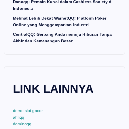
Danaqq: Pemain Kunci dalam Cashless Society di
Indonesia
Melihat Lebih Dekat WarnetQQ: Platform Poker
Online yang Menggemparkan Industri
CentralQQ: Gerbang Anda menuju Hiburan Tanpa
Akhir dan Kemenangan Besar
LINK LAINNYA
demo slot gacor
ahliqq
dominoqq