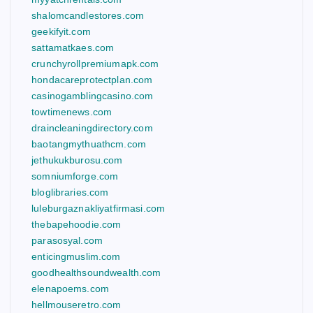
shalomcandlestores.com
geekifyit.com
sattamatkaes.com
crunchyrollpremiumapk.com
hondacareprotectplan.com
casinogamblingcasino.com
towtimenews.com
draincleaningdirectory.com
baotangmythuathcm.com
jethukukburosu.com
somniumforge.com
bloglibraries.com
luleburgaznakliyatfirmasi.com
thebapehoodie.com
parasosyal.com
enticingmuslim.com
goodhealthsoundwealth.com
elenapoems.com
hellmouseretro.com