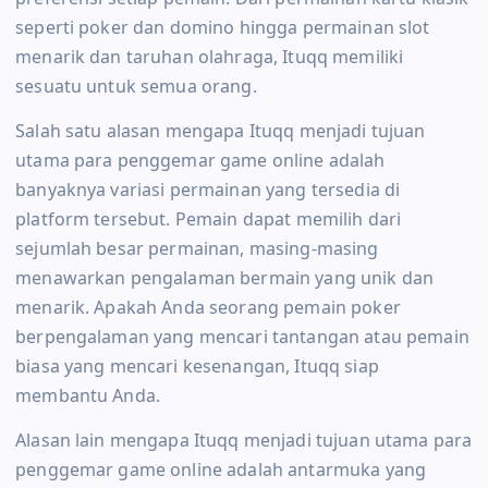
seperti poker dan domino hingga permainan slot
menarik dan taruhan olahraga, Ituqq memiliki
sesuatu untuk semua orang.
Salah satu alasan mengapa Ituqq menjadi tujuan
utama para penggemar game online adalah
banyaknya variasi permainan yang tersedia di
platform tersebut. Pemain dapat memilih dari
sejumlah besar permainan, masing-masing
menawarkan pengalaman bermain yang unik dan
menarik. Apakah Anda seorang pemain poker
berpengalaman yang mencari tantangan atau pemain
biasa yang mencari kesenangan, Ituqq siap
membantu Anda.
Alasan lain mengapa Ituqq menjadi tujuan utama para
penggemar game online adalah antarmuka yang