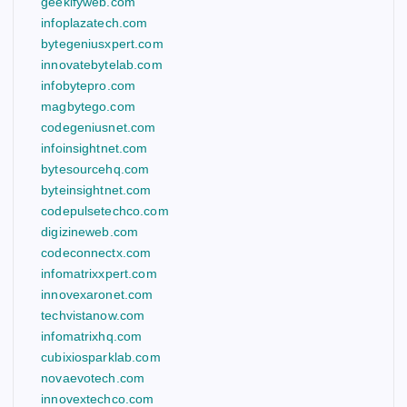
geekifyweb.com
infoplazatech.com
bytegeniusxpert.com
innovatebytelab.com
infobytepro.com
magbytego.com
codegeniusnet.com
infoinsightnet.com
bytesourcehq.com
byteinsightnet.com
codepulsetechco.com
digizineweb.com
codeconnectx.com
infomatrixxpert.com
innovexaronet.com
techvistanow.com
infomatrixhq.com
cubixiosparklab.com
novaevotech.com
innovextechco.com