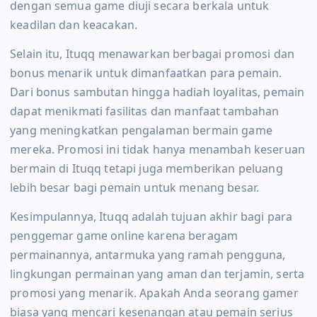
dengan semua game diuji secara berkala untuk
keadilan dan keacakan.
Selain itu, Ituqq menawarkan berbagai promosi dan
bonus menarik untuk dimanfaatkan para pemain.
Dari bonus sambutan hingga hadiah loyalitas, pemain
dapat menikmati fasilitas dan manfaat tambahan
yang meningkatkan pengalaman bermain game
mereka. Promosi ini tidak hanya menambah keseruan
bermain di Ituqq tetapi juga memberikan peluang
lebih besar bagi pemain untuk menang besar.
Kesimpulannya, Ituqq adalah tujuan akhir bagi para
penggemar game online karena beragam
permainannya, antarmuka yang ramah pengguna,
lingkungan permainan yang aman dan terjamin, serta
promosi yang menarik. Apakah Anda seorang gamer
biasa yang mencari kesenangan atau pemain serius