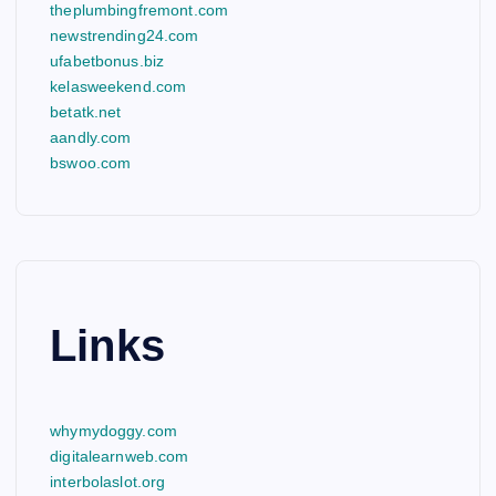
theplumbingfremont.com
newstrending24.com
ufabetbonus.biz
kelasweekend.com
betatk.net
aandly.com
bswoo.com
Links
whymydoggy.com
digitalearnweb.com
interbolaslot.org