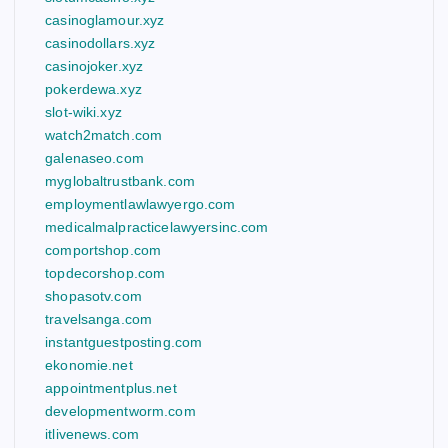
casinoglamour.xyz
casinodollars.xyz
casinojoker.xyz
pokerdewa.xyz
slot-wiki.xyz
watch2match.com
galenaseo.com
myglobaltrustbank.com
employmentlawlawyergo.com
medicalmalpracticelawyersinc.com
comportshop.com
topdecorshop.com
shopasotv.com
travelsanga.com
instantguestposting.com
ekonomie.net
appointmentplus.net
developmentworm.com
itlivenews.com