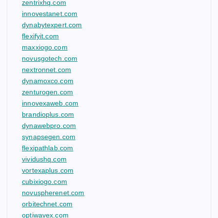
zentrixhq.com
innovestanet.com
dynabytexpert.com
flexifyit.com
maxxiogo.com
novusgotech.com
nextronnet.com
dynamoxco.com
zenturogen.com
innovexaweb.com
brandioplus.com
dynawebpro.com
synapsegen.com
flexipathlab.com
vividushq.com
vortexaplus.com
cubixiogo.com
novuspherenet.com
orbitechnet.com
optiwavex.com