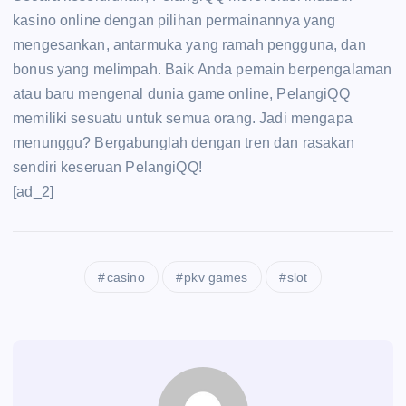
kasino online dengan pilihan permainannya yang
mengesankan, antarmuka yang ramah pengguna, dan
bonus yang melimpah. Baik Anda pemain berpengalaman
atau baru mengenal dunia game online, PelangiQQ
memiliki sesuatu untuk semua orang. Jadi mengapa
menunggu? Bergabunglah dengan tren dan rasakan
sendiri keseruan PelangiQQ!
[ad_2]
casino
pkv games
slot