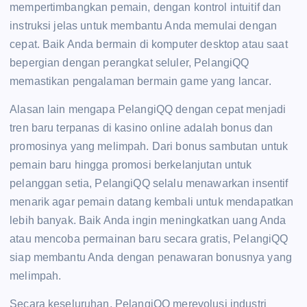
mempertimbangkan pemain, dengan kontrol intuitif dan
instruksi jelas untuk membantu Anda memulai dengan
cepat. Baik Anda bermain di komputer desktop atau saat
bepergian dengan perangkat seluler, PelangiQQ
memastikan pengalaman bermain game yang lancar.
Alasan lain mengapa PelangiQQ dengan cepat menjadi
tren baru terpanas di kasino online adalah bonus dan
promosinya yang melimpah. Dari bonus sambutan untuk
pemain baru hingga promosi berkelanjutan untuk
pelanggan setia, PelangiQQ selalu menawarkan insentif
menarik agar pemain datang kembali untuk mendapatkan
lebih banyak. Baik Anda ingin meningkatkan uang Anda
atau mencoba permainan baru secara gratis, PelangiQQ
siap membantu Anda dengan penawaran bonusnya yang
melimpah.
Secara keseluruhan, PelangiQQ merevolusi industri