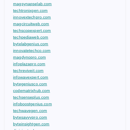
magsynapselab.com
techtronixgen.com
innovextechpro.com
magcircuitweb.com
techscopexpert.com
techpediaweb.com
bytelabgenius.com
innovatetechco.com
magdynopro.com
infoplazapro.com
techreviveit.com
infowavexpert.com
bytegeniusco.com
codematrixhub.com
techsenseplus.com
infoboostgenius.com
techwavegen.com
bytesavvypro.com
byteinsightgen.com