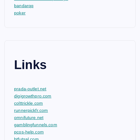
bandarqq
poker
Links
prada-outlet.net
digigrowthpro.com
colttrickle.com
runnerpickfr.com
omnifuture.net
gamblingfunnels.com
pcos-help.com
btfutsal.com