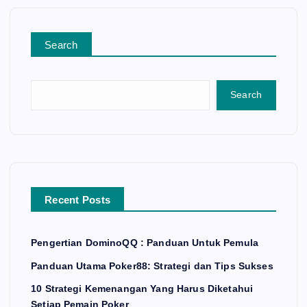
Search
Search
Recent Posts
Pengertian DominoQQ : Panduan Untuk Pemula
Panduan Utama Poker88: Strategi dan Tips Sukses
10 Strategi Kemenangan Yang Harus Diketahui
Setiap Pemain Poker