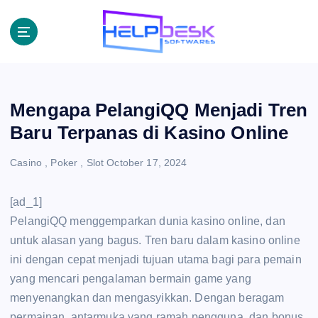
S
k
i
p
Mainkan di situs slot online gacor terpercaya yang
t
menawarkan bonus besar dan keamanan terbaik
untuk pengalaman bermain yang lebih aman dan
o
menguntungkan.
c
Mengapa PelangiQQ Menjadi Tren
o
Baru Terpanas di Kasino Online
n
t
Casino
,
Poker
,
Slot
October 17, 2024
e
n
[ad_1]
t
PelangiQQ menggemparkan dunia kasino online, dan
untuk alasan yang bagus. Tren baru dalam kasino online
ini dengan cepat menjadi tujuan utama bagi para pemain
yang mencari pengalaman bermain game yang
menyenangkan dan mengasyikkan. Dengan beragam
permainan, antarmuka yang ramah pengguna, dan bonus