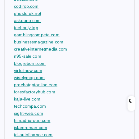
codirop.com
ghosts-uk.net
askdono.com
techonly.top
gamblingcompete.com
businesssmagazine.com
creativeinternetmedia.com
n95-sale.com
blogreborn.com
virtcitnow.com
wiselymap.com
prochatgptonline.com
forexfactoryhub.com
kaja-live.com
techcompa.com
sight-web.com
himadrigroup.com
islamroman.com
td-autofinance.com