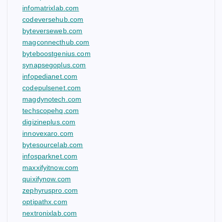
infomatrixlab.com
codeversehub.com
byteverseweb.com
magconnecthub.com
byteboostgenius.com
synapsegoplus.com
infopedianet.com
codepulsenet.com
magdynotech.com
techscopehq.com
digizineplus.com
innovexaro.com
bytesourcelab.com
infosparknet.com
maxxifyitnow.com
quixifynow.com
zephyruspro.com
optipathx.com
nextronixlab.com