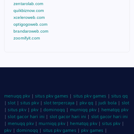
zentarolab.com
quikbiznow.com
xceleroweb.com
optigogoweb.com
brandaroweb.com
zoomifyit.com
menuqq pkv
|
situs pkv games
|
situs pkv games
|
situs qq
|
slot
|
situs pkv
|
slot terpercaya
|
pkv qq
|
judi bola
|
slot
|
situs pkv
|
pkv
|
dominoqq
|
murniqq pkv
|
hematqq pkv
|
slot gacor hari ini
|
slot gacor hari ini
|
slot gacor hari ini
|
menuqq pkv
|
murniqq pkv
|
hematqq pkv
|
situs pkv
|
pkv
|
dominoqq
|
situs pkv games
|
pkv games
|