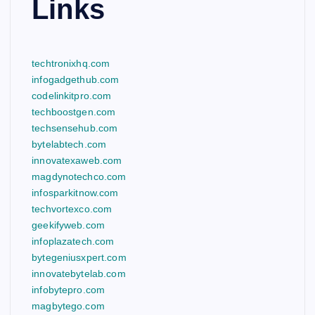
Links
techtronixhq.com
infogadgethub.com
codelinkitpro.com
techboostgen.com
techsensehub.com
bytelabtech.com
innovatexaweb.com
magdynotechco.com
infosparkitnow.com
techvortexco.com
geekifyweb.com
infoplazatech.com
bytegeniusxpert.com
innovatebytelab.com
infobytepro.com
magbytego.com