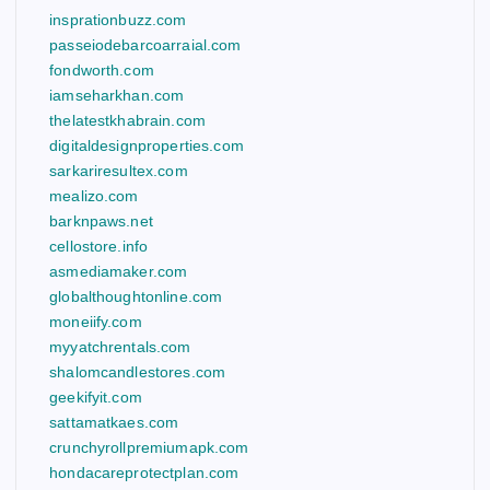
insprationbuzz.com
passeiodebarcoarraial.com
fondworth.com
iamseharkhan.com
thelatestkhabrain.com
digitaldesignproperties.com
sarkariresultex.com
mealizo.com
barknpaws.net
cellostore.info
asmediamaker.com
globalthoughtonline.com
moneiify.com
myyatchrentals.com
shalomcandlestores.com
geekifyit.com
sattamatkaes.com
crunchyrollpremiumapk.com
hondacareprotectplan.com