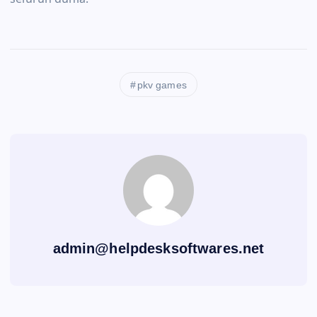
pkv games
admin@helpdesksoftwares.net