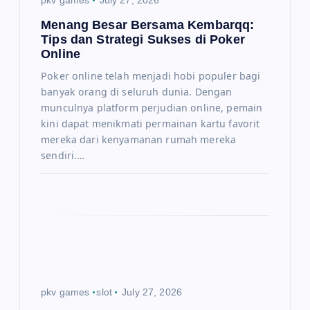
a
Menang Besar Bersama Kembarqq:
Tips dan Strategi Sukses di Poker
t
Online
i
Poker online telah menjadi hobi populer bagi
banyak orang di seluruh dunia. Dengan
munculnya platform perjudian online, pemain
o
kini dapat menikmati permainan kartu favorit
mereka dari kenyamanan rumah mereka
n
sendiri.…
pkv games
slot
July 27, 2026