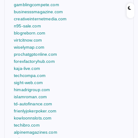
gamblingcompete.com
businesssmagazine.com
creativeinternetmedia.com
n95-sale.com
blogreborn.com
virtcitnow.com
wiselymap.com
prochatgptonline.com
forexfactoryhub.com
kaja-live.com
techcompa.com
sight-web.com
himadrigroup.com
islamroman.com
td-autofinance.com
frienlyjokerpoker.com
kowloonnslots.com
techibro.com
alpinemagazines.com