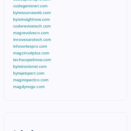
codegenixnet.com
bytesourceweb.com
byteinsightnow.com
coderevivetech.com
magrevolveco.com
innovexarotech.com
infovortexpro.com
magcircuitplus.com
techscopeitnow.com
bytetronixnet.com
bytejetxpert.com
maginspectco.com
magdynogo.com