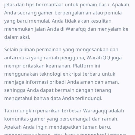
jelas dan tips bermanfaat untuk pemain baru. Apakah
Anda seorang gamer berpengalaman atau pemula
yang baru memulai, Anda tidak akan kesulitan
menemukan jalan Anda di Warafqq dan menyelam ke
dalam aksi.
Selain pilihan permainan yang mengesankan dan
antarmuka yang ramah pengguna, WaraGQQ juga
memprioritaskan keamanan. Platform ini
menggunakan teknologi enkripsi terbaru untuk
menjaga informasi pribadi Anda aman dan aman,
sehingga Anda dapat bermain dengan tenang
mengetahui bahwa data Anda terlindungi.
Tapi mungkin penarikan terbesar Waragaqq adalah
komunitas gamer yang bersemangat dan ramah.
Apakah Anda ingin mendapatkan teman baru,
menantang saingan, atau hanya mengobrol tentang