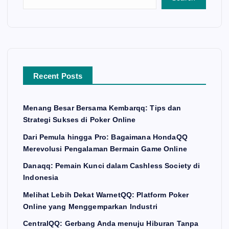
Recent Posts
Menang Besar Bersama Kembarqq: Tips dan
Strategi Sukses di Poker Online
Dari Pemula hingga Pro: Bagaimana HondaQQ
Merevolusi Pengalaman Bermain Game Online
Danaqq: Pemain Kunci dalam Cashless Society di
Indonesia
Melihat Lebih Dekat WarnetQQ: Platform Poker
Online yang Menggemparkan Industri
CentralQQ: Gerbang Anda menuju Hiburan Tanpa