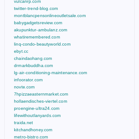
vulcanrp.com
twitter-trend-blog.com
montblancpensonlineoutletsale.com
babygadgetsreview.com
akupunktur-ambulanz.com
whatiremembered.com
linq-condo-beautyworld.com
ebyt.cc
chaindaohang.com
drmarkbuddha.com
lg-air-conditioning-maintenance.com
infoorator.com
novte.com
7hpizzaeasternmarket.com
hollaendisches-viertel.com
proengine-ultra24.com
lifewithoutlanyards.com
traida.net
kitchandhoney.com
metro-bistro.com