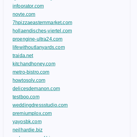
infoorator.com
novte.com
7hpizzaeasternmarket.com
hollaendisches-viertel.com
proengine-ultra24.com
lifewithoutlanyards.com
traida.net
kitchandhoney.com
metro-bistro.com
howtosolv.com
delicesdemanon.com
testboo.com
weddingdressstudio.com
premiumplox.com
yayosbk.com
neilhardie.biz