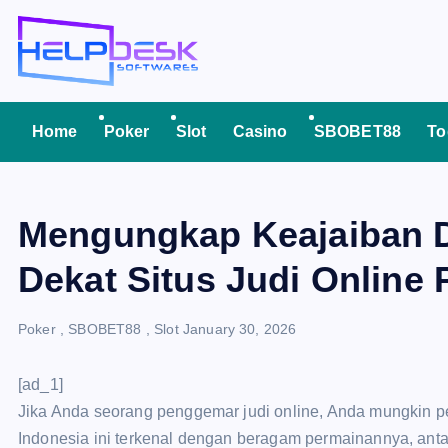
S
k
i
p
Mainkan di situs slot online gacor terpercaya yang mena
t
Home
Poker
Slot
Casino
SBOBET88
To
o
c
o
Mengungkap Keajaiban D
n
t
Dekat Situs Judi Online 
e
n
Poker
,
SBOBET88
,
Slot
January 30, 2026
t
[ad_1]
Jika Anda seorang penggemar judi online, Anda mungkin 
Indonesia ini terkenal dengan beragam permainannya, an