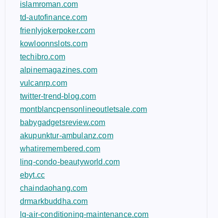
islamroman.com
td-autofinance.com
frienlyjokerpoker.com
kowloonnslots.com
techibro.com
alpinemagazines.com
vulcanrp.com
twitter-trend-blog.com
montblancpensonlineoutletsale.com
babygadgetsreview.com
akupunktur-ambulanz.com
whatiremembered.com
linq-condo-beautyworld.com
ebyt.cc
chaindaohang.com
drmarkbuddha.com
lg-air-conditioning-maintenance.com