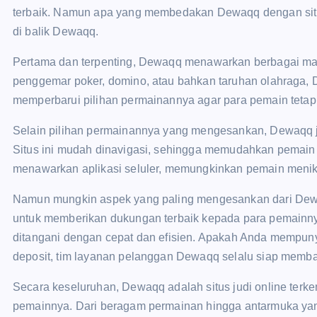
terbaik. Namun apa yang membedakan Dewaqq dengan situs j
di balik Dewaqq.
Pertama dan terpenting, Dewaqq menawarkan berbagai mac
penggemar poker, domino, atau bahkan taruhan olahraga, D
memperbarui pilihan permainannya agar para pemain tetap te
Selain pilihan permainannya yang mengesankan, Dewaqq
Situs ini mudah dinavigasi, sehingga memudahkan pemain
menawarkan aplikasi seluler, memungkinkan pemain menikm
Namun mungkin aspek yang paling mengesankan dari Dewaq
untuk memberikan dukungan terbaik kepada para pemainny
ditangani dengan cepat dan efisien. Apakah Anda mempuny
deposit, tim layanan pelanggan Dewaqq selalu siap memba
Secara keseluruhan, Dewaqq adalah situs judi online ter
pemainnya. Dari beragam permainan hingga antarmuka yan