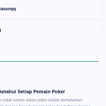
ntasanqq
q
ketahui Setiap Pemain Poker
sar untuk sukses dalam poker adalah pemahaman