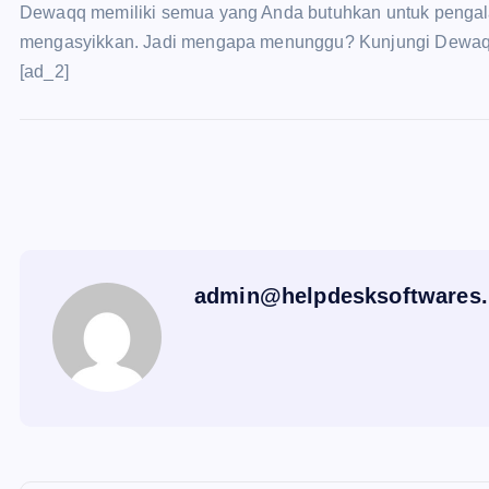
Dewaqq memiliki semua yang Anda butuhkan untuk penga
mengasyikkan. Jadi mengapa menunggu? Kunjungi Dewaqq h
[ad_2]
admin@helpdesksoftwares.