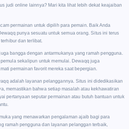
udi online lainnya? Mari kita lihat lebih dekat keajaiban
am permainan untuk dipilih para pemain. Baik Anda
ewaqq punya sesuatu untuk semua orang. Situs ini terus
rhibur dan terlibat.
 juga bangga dengan antarmukanya yang ramah pengguna.
 pemula sekalipun untuk memulai. Dewaqq juga
ati permainan favorit mereka saat bepergian.
q adalah layanan pelanggannya. Situs ini didedikasikan
a, memastikan bahwa setiap masalah atau kekhawatiran
ai pertanyaan seputar permainan atau butuh bantuan untuk
ntu.
kemuka yang menawarkan pengalaman ajaib bagi para
g ramah pengguna dan layanan pelanggan terbaik,