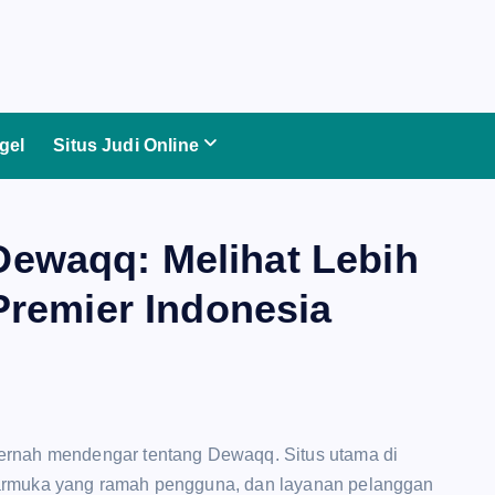
warkan bonus besar dan keamanan terbaik untuk pengalaman 
gel
Situs Judi Online
ewaqq: Melihat Lebih
Premier Indonesia
pernah mendengar tentang Dewaqq. Situs utama di
tarmuka yang ramah pengguna, dan layanan pelanggan