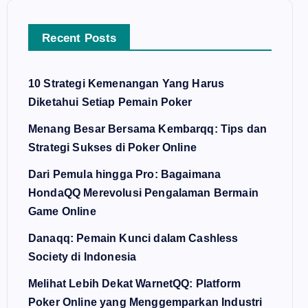
Recent Posts
10 Strategi Kemenangan Yang Harus
Diketahui Setiap Pemain Poker
Menang Besar Bersama Kembarqq: Tips dan
Strategi Sukses di Poker Online
Dari Pemula hingga Pro: Bagaimana
HondaQQ Merevolusi Pengalaman Bermain
Game Online
Danaqq: Pemain Kunci dalam Cashless
Society di Indonesia
Melihat Lebih Dekat WarnetQQ: Platform
Poker Online yang Menggemparkan Industri