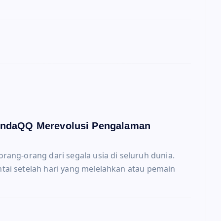
ondaQQ Merevolusi Pengalaman
rang-orang dari segala usia di seluruh dunia.
tai setelah hari yang melelahkan atau pemain