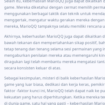
Selain itu, keberhasilan MarioQQ juga dapat dikaitka
game. Mereka diketahui dengan cermat memilih perma
menggunakan berbagai taktik dan teknik untuk mendap
menggertak, mengatur waktu gerakan mereka dengan 
mereka, MarioQQ tampaknya selalu memiliki rencan
Akhirnya, keberhasilan MarioQQ juga dapat dikaitkan
bawah tekanan dan mempertahankan sikap positif, bah
tetap tenang dan tenang selama sesi permainan yang 
mengaburkan penilaian mereka atau memengaruhi kiner
diragukan lagi telah membantu mereka mengatasi ta
secara konsisten keluar di atas.
Sebagai kesimpulan, misteri di balik keberhasilan Ma
game yang luar biasa, dedikasi dan kerja keras, pemik
faktor -faktor kunci ini, MarioQQ telah dapat naik ke
kekuatan yang harus diperhitungkan. Ketika mereka te
di dunia game, satu hal yang pasti – keberhasilan Mari