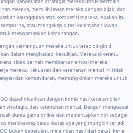
n dengan pendekatan strategis mereka untuk bermain
inan mereka, memilih lawan mereka dengan bijak, dan
atkan keunggulan atas kompetisi mereka. Apakah itu
sempurna, atau mengeksploitasi kelemahan lawan
a untuk mengamankan kemenangan.
 dengan kemampuan mereka untuk tetap dingin di
kan dalam menghadapi kesulitan. Mereka diketahui
intens, tidak pernah membiarkan emosi mereka
ja mereka. Kekuatan dan ketahanan mental ini tidak
ntangan dan kemunduran, memungkinkan mereka untuk
rioQQ dapat dikaitkan dengan kombinasi keterampilan
iran strategis, dan ketabahan mental. Dengan menguasai
 puncak dunia game online dan memantapkan diri sebagai
rus mendorong batas -batas apa yang mungkin terjadi
oQQ bukan kebetulan, melainkan hasil dari bakat, kerja