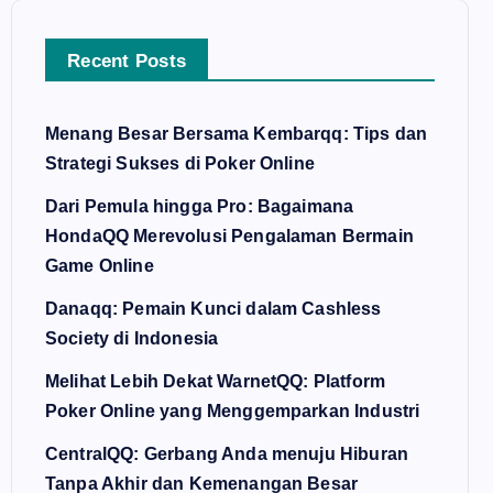
Recent Posts
Menang Besar Bersama Kembarqq: Tips dan
Strategi Sukses di Poker Online
Dari Pemula hingga Pro: Bagaimana
HondaQQ Merevolusi Pengalaman Bermain
Game Online
Danaqq: Pemain Kunci dalam Cashless
Society di Indonesia
Melihat Lebih Dekat WarnetQQ: Platform
Poker Online yang Menggemparkan Industri
CentralQQ: Gerbang Anda menuju Hiburan
Tanpa Akhir dan Kemenangan Besar