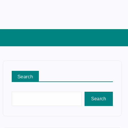
galaman bermain yang lebih aman dan menguntungkan.
Search
Search