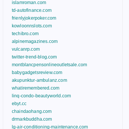
islamroman.com
td-autofinance.com
frienlyjokerpoker.com
kowloonnslots.com
techibro.com
alpinemagazines.com
vulcanrp.com
twitter-trend-blog.com
montblancpensonlineoutletsale.com
babygadgetsreview.com
akupunktur-ambulanz.com
whatiremembered.com
linq-condo-beautyworld.com
ebyt.cc
chaindaohang.com
drmarkbuddha.com
lg-air-conditioning-maintenance.com