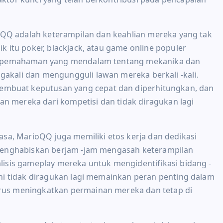
ioQQ adalah keterampilan dan keahlian mereka yang tak
 itu poker, blackjack, atau game online populer
an pemahaman yang mendalam tentang mekanika dan
kali dan mengungguli lawan mereka berkali -kali.
buat keputusan yang cepat dan diperhitungkan, dan
 mereka dari kompetisi dan tidak diragukan lagi
sa, MarioQQ juga memiliki etos kerja dan dedikasi
 menghabiskan berjam -jam mengasah keterampilan
isis gameplay mereka untuk mengidentifikasi bidang -
ni tidak diragukan lagi memainkan peran penting dalam
us meningkatkan permainan mereka dan tetap di