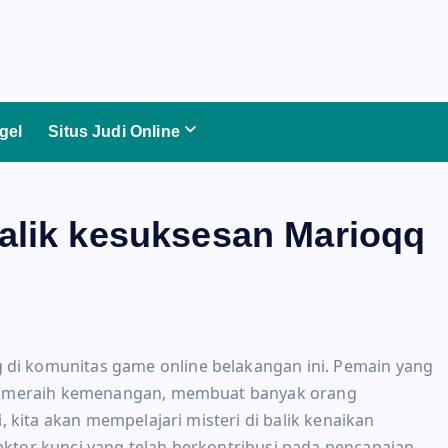
 menawarkan bonus besar dan keamanan terbaik untuk pen
gel
Situs Judi Online
alik kesuksesan Marioqq
i komunitas game online belakangan ini. Pemain yang
an meraih kemenangan, membuat banyak orang
 kita akan mempelajari misteri di balik kenaikan
ktor kunci yang telah berkontribusi pada pencapaian