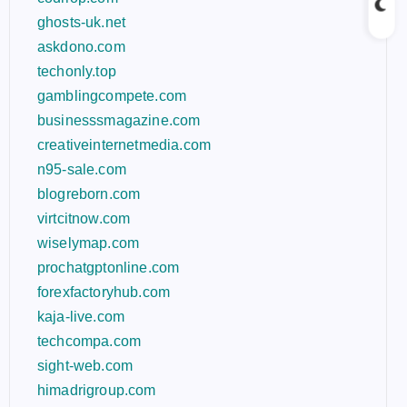
ghosts-uk.net
askdono.com
techonly.top
gamblingcompete.com
businesssmagazine.com
creativeinternetmedia.com
n95-sale.com
blogreborn.com
virtcitnow.com
wiselymap.com
prochatgptonline.com
forexfactoryhub.com
kaja-live.com
techcompa.com
sight-web.com
himadrigroup.com