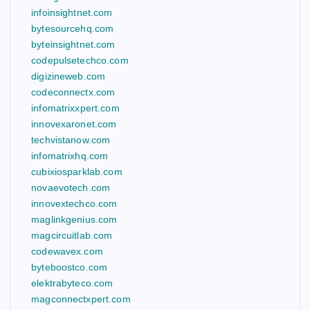
infoinsightnet.com
bytesourcehq.com
byteinsightnet.com
codepulsetechco.com
digizineweb.com
codeconnectx.com
infomatrixxpert.com
innovexaronet.com
techvistanow.com
infomatrixhq.com
cubixiosparklab.com
novaevotech.com
innovextechco.com
maglinkgenius.com
magcircuitlab.com
codewavex.com
byteboostco.com
elektrabyteco.com
magconnectxpert.com