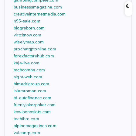
businesssmagazine.com
creativeinternetmedia.com
n95-sale.com
blogreborn.com
virtcitnow.com
wiselymap.com
prochatgptonline.com
forexfactoryhub.com
kaja-live.com
techcompa.com
sight-web.com
himadrigroup.com
islamroman.com
td-autofinance.com
frienlyjokerpoker.com
kowloonnslots.com
techibro.com
alpinemagazines.com
vulcanrp.com