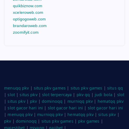
quikbiznow.com
xceleroweb.com
optigogoweb.com
brandaroweb.com
zoomifyit.com
menuqq pkv
|
situs pkv games
|
situs pkv games
|
situs qq
|
slot
|
situs pkv
|
slot terpercaya
|
pkv qq
|
judi bola
|
slot
|
situs pkv
|
pkv
|
dominoqq
|
murniqq pkv
|
hematqq pkv
|
slot gacor hari ini
|
slot gacor hari ini
|
slot gacor hari ini
|
menuqq pkv
|
murniqq pkv
|
hematqq pkv
|
situs pkv
|
pkv
|
dominoqq
|
situs pkv games
|
pkv games
|
majestibet
|
miyaqq
|
gajibet
|