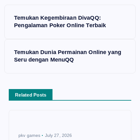
P
Temukan Kegembiraan DivaQQ:
o
Pengalaman Poker Online Terbaik
s
Temukan Dunia Permainan Online yang
t
Seru dengan MenuQQ
n
a
Related Posts
v
i
g
pkv games
July 27, 2026