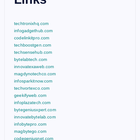
techtronixhq.com
infogadgethub.com
codelinkitpro.com
techboostgen.com
techsensehub.com
bytelabtech.com
innovatexaweb.com
magdynotechco.com
infosparkitnow.com
techvortexco.com
geekifyweb.com
infoplazatech.com
bytegeniusxpert.com
innovatebytelab.com
infobytepro.com
magbytego.com
codegeniusnet.com