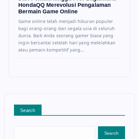
HondaQQ Merevolusi Pengalaman
Bermain Game Online
Game online telah menjadi hiburan populer
bagi orang-orang dari segala usia di seluruh
dunia. Baik Anda seorang gamer biasa yang
ingin bersantai setelah hari yang melelahkan
atau pemain kompetitif yang…
Search
Search