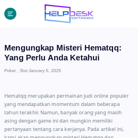
S
k
i
p
Mainkan di situs slot online gacor terpercaya
yang menawarkan bonus besar dan keamanan
t
terbaik untuk pengalaman bermain yang lebih
o
aman dan menguntungkan.
c
Mengungkap Misteri Hematqq:
o
Yang Perlu Anda Ketahui
n
t
Poker
,
Slot
January 5, 2025
e
n
t
Hematqq merupakan permainan judi online populer
yang mendapatkan momentum dalam beberapa
tahun terakhir. Namun, banyak orang yang masih
asing dengan game ini dan mungkin memiliki
pertanyaan tentang cara kerjanya. Pada artikel ini,
kami akan mengungkap misteri Hematqq dan