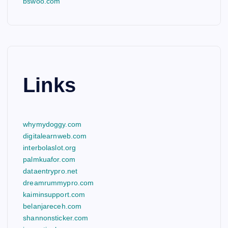
bswoo.com
Links
whymydoggy.com
digitalearnweb.com
interbolaslot.org
palmkuafor.com
dataentrypro.net
dreamrummypro.com
kaiminsupport.com
belanjareceh.com
shannonsticker.com