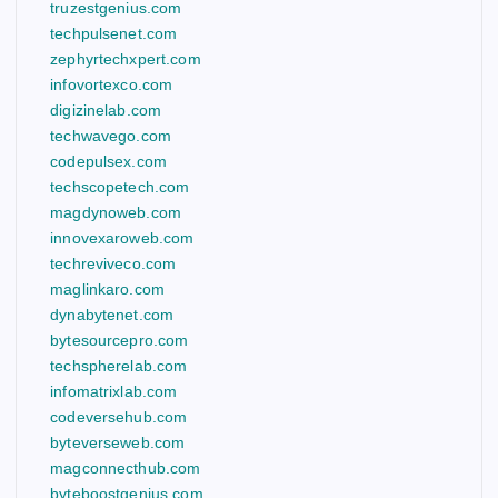
truzestgenius.com
techpulsenet.com
zephyrtechxpert.com
infovortexco.com
digizinelab.com
techwavego.com
codepulsex.com
techscopetech.com
magdynoweb.com
innovexaroweb.com
techreviveco.com
maglinkaro.com
dynabytenet.com
bytesourcepro.com
techspherelab.com
infomatrixlab.com
codeversehub.com
byteverseweb.com
magconnecthub.com
byteboostgenius.com