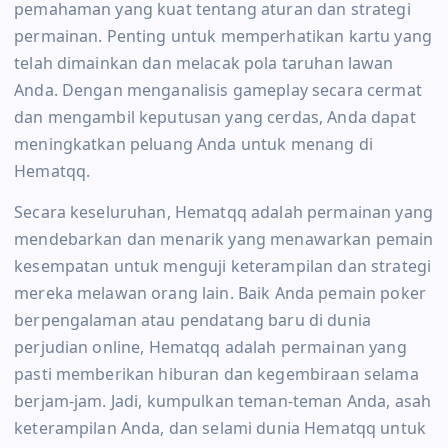
pemahaman yang kuat tentang aturan dan strategi
permainan. Penting untuk memperhatikan kartu yang
telah dimainkan dan melacak pola taruhan lawan
Anda. Dengan menganalisis gameplay secara cermat
dan mengambil keputusan yang cerdas, Anda dapat
meningkatkan peluang Anda untuk menang di
Hematqq.
Secara keseluruhan, Hematqq adalah permainan yang
mendebarkan dan menarik yang menawarkan pemain
kesempatan untuk menguji keterampilan dan strategi
mereka melawan orang lain. Baik Anda pemain poker
berpengalaman atau pendatang baru di dunia
perjudian online, Hematqq adalah permainan yang
pasti memberikan hiburan dan kegembiraan selama
berjam-jam. Jadi, kumpulkan teman-teman Anda, asah
keterampilan Anda, dan selami dunia Hematqq untuk