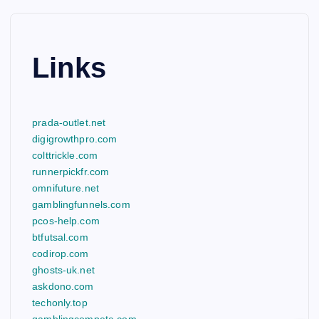
Links
prada-outlet.net
digigrowthpro.com
colttrickle.com
runnerpickfr.com
omnifuture.net
gamblingfunnels.com
pcos-help.com
btfutsal.com
codirop.com
ghosts-uk.net
askdono.com
techonly.top
gamblingcompete.com