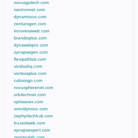
novusgotech.com
nextronnet.com
dynamoxco.com
zenturogen.com
innovexaweb.com
brandioplus.com
dynawebpro.com
synapsegen.com
flexipathlab.com
vividushq.com
vortexaplus.com
cubixiogo.com
novuspherenet.com
orbitechnet.com
optiwavex.com
omnidynoco.com
zephyrtechhub.com
truzestweb.com
synapsexpert.com
zentarolab.com