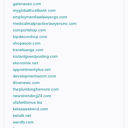
galenaseo.com
myglobaltrustbank.com
employmentlawlawyergo.com
medicalmalpracticelawyersinc.com
comportshop.com
topdecorshop.com
shopasotv.com
travelsanga.com
instantguestposting.com
ekonomie.net
appointmentplus.net
developmentworm.com
itlivenews.com
theplumbingfremont.com
newstrending24.com
ufabetbonus.biz
kelasweekend.com
betatk.net
aandly.com