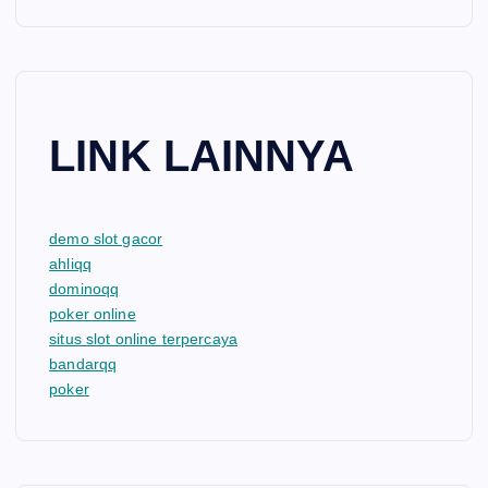
LINK LAINNYA
demo slot gacor
ahliqq
dominoqq
poker online
situs slot online terpercaya
bandarqq
poker