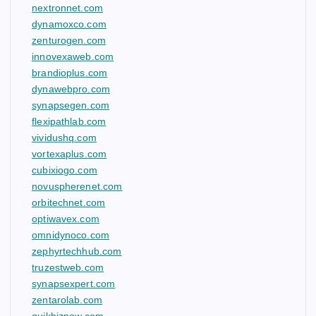
nextronnet.com
dynamoxco.com
zenturogen.com
innovexaweb.com
brandioplus.com
dynawebpro.com
synapsegen.com
flexipathlab.com
vividushq.com
vortexaplus.com
cubixiogo.com
novuspherenet.com
orbitechnet.com
optiwavex.com
omnidynoco.com
zephyrtechhub.com
truzestweb.com
synapsexpert.com
zentarolab.com
quikbiznow.com