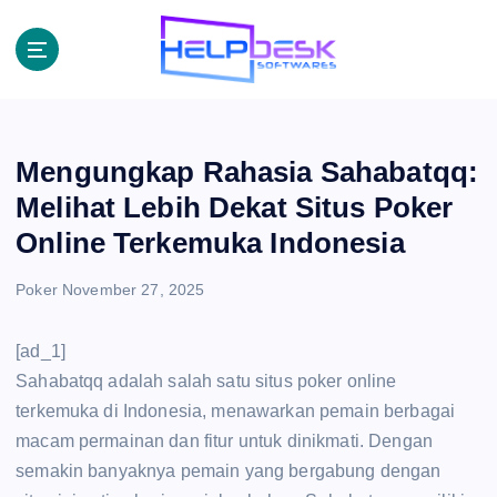
S
k
i
p
Mainkan di situs slot online gacor terpercaya yang
t
menawarkan bonus besar dan keamanan terbaik
untuk pengalaman bermain yang lebih aman dan
o
menguntungkan.
c
Mengungkap Rahasia Sahabatqq:
o
Melihat Lebih Dekat Situs Poker
n
Online Terkemuka Indonesia
t
e
Poker
November 27, 2025
n
t
[ad_1]
Sahabatqq adalah salah satu situs poker online
terkemuka di Indonesia, menawarkan pemain berbagai
macam permainan dan fitur untuk dinikmati. Dengan
semakin banyaknya pemain yang bergabung dengan