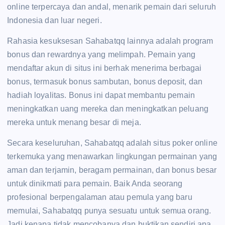
online terpercaya dan andal, menarik pemain dari seluruh
Indonesia dan luar negeri.
Rahasia kesuksesan Sahabatqq lainnya adalah program
bonus dan rewardnya yang melimpah. Pemain yang
mendaftar akun di situs ini berhak menerima berbagai
bonus, termasuk bonus sambutan, bonus deposit, dan
hadiah loyalitas. Bonus ini dapat membantu pemain
meningkatkan uang mereka dan meningkatkan peluang
mereka untuk menang besar di meja.
Secara keseluruhan, Sahabatqq adalah situs poker online
terkemuka yang menawarkan lingkungan permainan yang
aman dan terjamin, beragam permainan, dan bonus besar
untuk dinikmati para pemain. Baik Anda seorang
profesional berpengalaman atau pemula yang baru
memulai, Sahabatqq punya sesuatu untuk semua orang.
Jadi kenapa tidak mencobanya dan buktikan sendiri apa