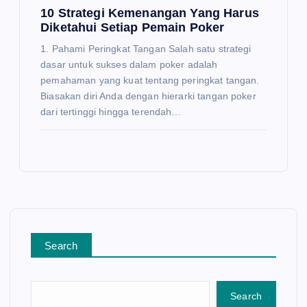
10 Strategi Kemenangan Yang Harus
Diketahui Setiap Pemain Poker
1. Pahami Peringkat Tangan Salah satu strategi
dasar untuk sukses dalam poker adalah
pemahaman yang kuat tentang peringkat tangan.
Biasakan diri Anda dengan hierarki tangan poker
dari tertinggi hingga terendah…
Search
Search