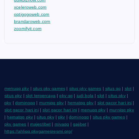
xceleroweb.com
optigogoweb.com
brandaroweb.com
zoomifyit.com
menuqq pkv
|
situs pkv games
|
situs pkv games
|
situs qq
|
slot
|
situs pkv
|
slot terpercaya
|
pkv qq
|
judi bola
|
slot
|
situs pkv
|
pkv
|
dominoqq
|
murniqq pkv
|
hematqq pkv
|
slot gacor hari ini
|
slot gacor hari ini
|
slot gacor hari ini
|
menuqq pkv
|
murniqq pkv
|
hematqq pkv
|
situs pkv
|
pkv
|
dominoqq
|
situs pkv games
|
pkv games
|
majestibet
|
miyaqq
|
gajibet
|
https://ahliqq.pkvgamesresmi.org/