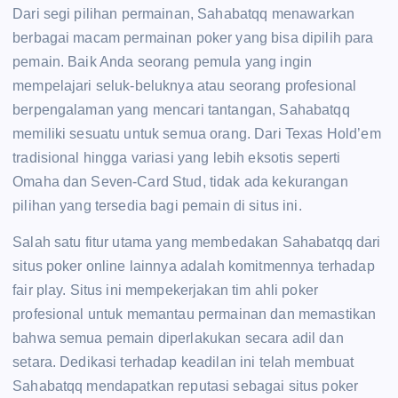
Dari segi pilihan permainan, Sahabatqq menawarkan
berbagai macam permainan poker yang bisa dipilih para
pemain. Baik Anda seorang pemula yang ingin
mempelajari seluk-beluknya atau seorang profesional
berpengalaman yang mencari tantangan, Sahabatqq
memiliki sesuatu untuk semua orang. Dari Texas Hold’em
tradisional hingga variasi yang lebih eksotis seperti
Omaha dan Seven-Card Stud, tidak ada kekurangan
pilihan yang tersedia bagi pemain di situs ini.
Salah satu fitur utama yang membedakan Sahabatqq dari
situs poker online lainnya adalah komitmennya terhadap
fair play. Situs ini mempekerjakan tim ahli poker
profesional untuk memantau permainan dan memastikan
bahwa semua pemain diperlakukan secara adil dan
setara. Dedikasi terhadap keadilan ini telah membuat
Sahabatqq mendapatkan reputasi sebagai situs poker