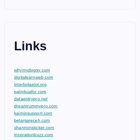
Links
whymydoggy.com
digitalearnweb.com
interbolaslot.org
palmkuafor.com
dataentrypro.net
dreamrummypro.com
kaiminsupport.com
belanjareceh.com
shannonsticker.com
insprationbuzz.com