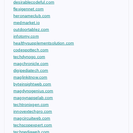
desirablecodeful.com
flexigennet.com
heronameclub.com
medmarket.io
outdoortablez.com
infotomy.com
healthysupplementsolution.com
codespottech.com
techdynogo.com
magchronicle.com
digipediatech.com
maglinkitnow.com
byteinsightweb.com
magdynogenius.com
magsynapselab.com
techtronixgen.com
innovextechpro.com
magcircuitweb.com
techscopexpert.com
techpediaweb.com