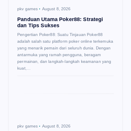
g
pkv games
August 8, 2026
a
Panduan Utama Poker88: Strategi
dan Tips Sukses
t
Pengertian Poker88: Suatu Tinjauan Poker88
adalah salah satu platform poker online terkemuka
i
yang menarik pemain dari seluruh dunia. Dengan
antarmuka yang ramah pengguna, beragam
o
permainan, dan langkah-langkah keamanan yang
kuat,…
n
pkv games
August 8, 2026