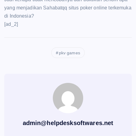
yang menjadikan Sahabatqq situs poker online terkemuka
di Indonesia?
[ad_2]
pkv games
admin@helpdesksoftwares.net