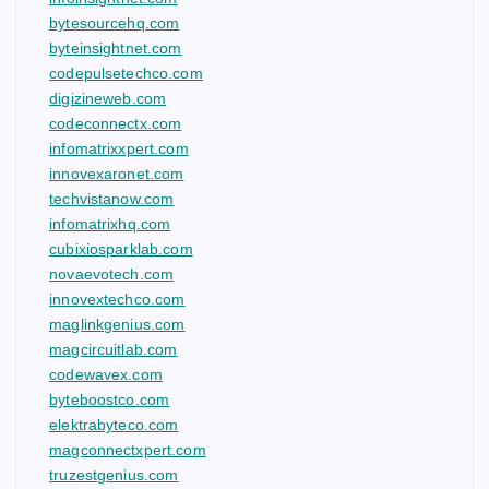
bytesourcehq.com
byteinsightnet.com
codepulsetechco.com
digizineweb.com
codeconnectx.com
infomatrixxpert.com
innovexaronet.com
techvistanow.com
infomatrixhq.com
cubixiosparklab.com
novaevotech.com
innovextechco.com
maglinkgenius.com
magcircuitlab.com
codewavex.com
byteboostco.com
elektrabyteco.com
magconnectxpert.com
truzestgenius.com