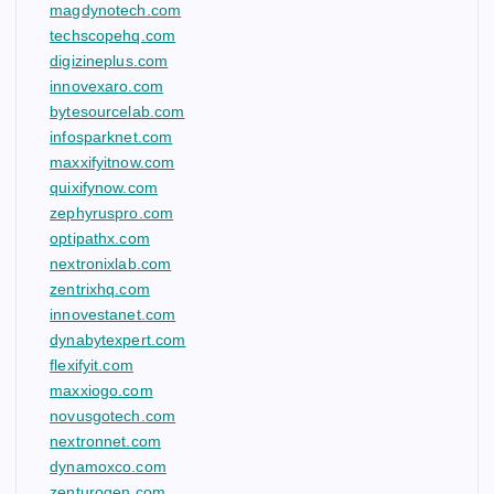
magdynotech.com
techscopehq.com
digizineplus.com
innovexaro.com
bytesourcelab.com
infosparknet.com
maxxifyitnow.com
quixifynow.com
zephyruspro.com
optipathx.com
nextronixlab.com
zentrixhq.com
innovestanet.com
dynabytexpert.com
flexifyit.com
maxxiogo.com
novusgotech.com
nextronnet.com
dynamoxco.com
zenturogen.com