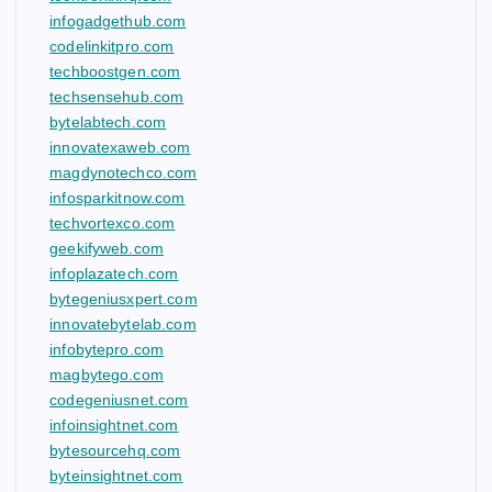
infogadgethub.com
codelinkitpro.com
techboostgen.com
techsensehub.com
bytelabtech.com
innovatexaweb.com
magdynotechco.com
infosparkitnow.com
techvortexco.com
geekifyweb.com
infoplazatech.com
bytegeniusxpert.com
innovatebytelab.com
infobytepro.com
magbytego.com
codegeniusnet.com
infoinsightnet.com
bytesourcehq.com
byteinsightnet.com