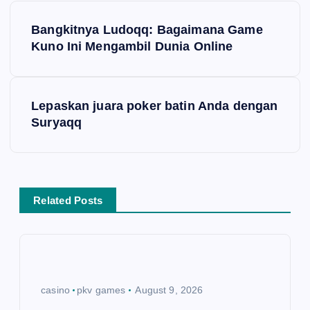
P
Bangkitnya Ludoqq: Bagaimana Game
o
Kuno Ini Mengambil Dunia Online
s
Lepaskan juara poker batin Anda dengan
t
Suryaqq
n
a
Related Posts
v
i
g
casino
pkv games
August 9, 2026