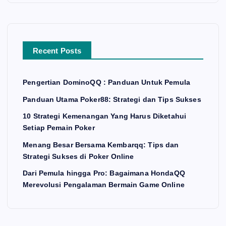
Recent Posts
Pengertian DominoQQ : Panduan Untuk Pemula
Panduan Utama Poker88: Strategi dan Tips Sukses
10 Strategi Kemenangan Yang Harus Diketahui
Setiap Pemain Poker
Menang Besar Bersama Kembarqq: Tips dan
Strategi Sukses di Poker Online
Dari Pemula hingga Pro: Bagaimana HondaQQ
Merevolusi Pengalaman Bermain Game Online