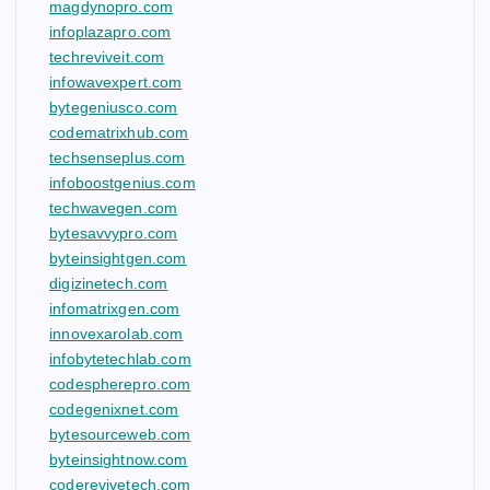
magdynopro.com
infoplazapro.com
techreviveit.com
infowavexpert.com
bytegeniusco.com
codematrixhub.com
techsenseplus.com
infoboostgenius.com
techwavegen.com
bytesavvypro.com
byteinsightgen.com
digizinetech.com
infomatrixgen.com
innovexarolab.com
infobytetechlab.com
codespherepro.com
codegenixnet.com
bytesourceweb.com
byteinsightnow.com
coderevivetech.com