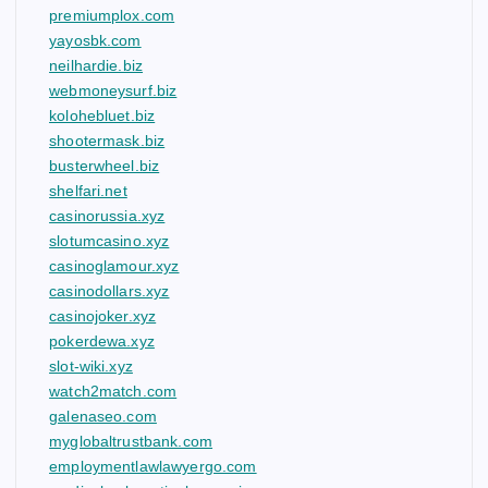
premiumplox.com
yayosbk.com
neilhardie.biz
webmoneysurf.biz
kolohebluet.biz
shootermask.biz
busterwheel.biz
shelfari.net
casinorussia.xyz
slotumcasino.xyz
casinoglamour.xyz
casinodollars.xyz
casinojoker.xyz
pokerdewa.xyz
slot-wiki.xyz
watch2match.com
galenaseo.com
myglobaltrustbank.com
employmentlawlawyergo.com