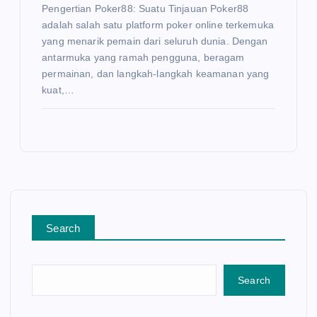
Pengertian Poker88: Suatu Tinjauan Poker88
adalah salah satu platform poker online terkemuka
yang menarik pemain dari seluruh dunia. Dengan
antarmuka yang ramah pengguna, beragam
permainan, dan langkah-langkah keamanan yang
kuat,…
Search
Search