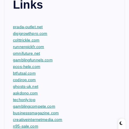
Links
prada-outlet.net
digigrowthpro.com
colttrickle.com
runnerpickfr.com
omnifuture.net
gamblingfunnels.com
pcos-help.com
btfutsal.com
codirop.com
ghosts-uk.net
askdono.com
techonly.top
gamblingcompete.com
businesssmagazine.com
creativeinternetmedia.com
n95-sale.com