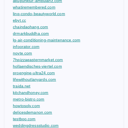
akupunktur-ambulanz.com
whatiremembered.com
linq-condo-beautyworld.com
ebyt.cc
chaindaohang.com
drmarkbuddha.com
lg-air-conditioning-maintenance.com
infoorator.com
novte.com
7hpizzaeasternmarket.com
hollaendisches-viertel.com
proengine-ultra24.com
lifewithoutlanyards.com
traida.net
kitchandhoney.com
metro-bistro.com
howtosolv.com
delicesdemanon.com
testboo.com
weddingdressstudio.com