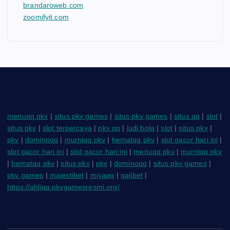
brandaroweb.com
zoomifyit.com
menuqq pkv
|
situs pkv games
|
situs pkv games
|
situs qq
|
slot
|
situs pkv
|
slot terpercaya
|
pkv qq
|
judi bola
|
slot
|
situs pkv
|
pkv
|
dominoqq
|
murniqq pkv
|
hematqq pkv
|
slot gacor hari ini
|
slot gacor hari ini
|
slot gacor hari ini
|
menuqq pkv
|
murniqq pkv
|
hematqq pkv
|
situs pkv
|
pkv
|
dominoqq
|
situs pkv games
|
pkv games
|
majestibet
|
miyaqq
|
gajibet
|
https://ahliqq.pkvgamesresmi.org/