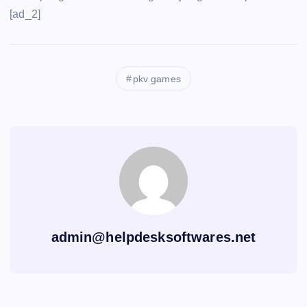
[ad_2]
pkv games
admin@helpdesksoftwares.net