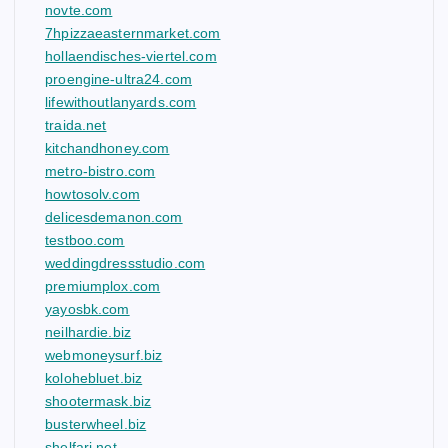
novte.com
7hpizzaeasternmarket.com
hollaendisches-viertel.com
proengine-ultra24.com
lifewithoutlanyards.com
traida.net
kitchandhoney.com
metro-bistro.com
howtosolv.com
delicesdemanon.com
testboo.com
weddingdressstudio.com
premiumplox.com
yayosbk.com
neilhardie.biz
webmoneysurf.biz
kolohebluet.biz
shootermask.biz
busterwheel.biz
shelfari.net