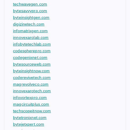
techwavegen.com
bytesavvypro.com
byteinsightgen.com
digizinetech.com
infomatrixgen.com
innovexarolab.com
infobytetechlab.com
codespherepro.com
codegenixnet.com
bytesourceweb.com
byteinsightnow.com
coderevivetech.com
magrevolveco.com
innovexarotech.com
infovortexpro.com
magcircuitplus.com
techscopeitnow.com
bytetronixnet.com
bytejetxpert.com