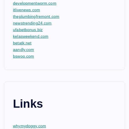
developmentworm.com
itlivenews.com
theplumbingfremont.com
newstrending24.com
ufabetbonus.biz
kelasweekend.com
betatk.net
aandly.com
bswoo.com
Links
whymydoggy.com