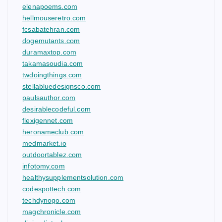
elenapoems.com
hellmouseretro.com
fcsabatehran.com
dogemutants.com
duramaxtop.com
takamasoudia.com
twdoingthings.com
stellabluedesignsco.com
paulsauthor.com
desirablecodeful.com
flexigennet.com
heronameclub.com
medmarket.io
outdoortablez.com
infotomy.com
healthysupplementsolution.com
codespottech.com
techdynogo.com
magchronicle.com