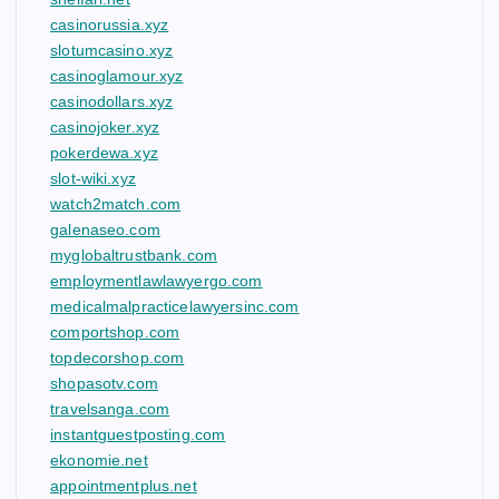
casinorussia.xyz
slotumcasino.xyz
casinoglamour.xyz
casinodollars.xyz
casinojoker.xyz
pokerdewa.xyz
slot-wiki.xyz
watch2match.com
galenaseo.com
myglobaltrustbank.com
employmentlawlawyergo.com
medicalmalpracticelawyersinc.com
comportshop.com
topdecorshop.com
shopasotv.com
travelsanga.com
instantguestposting.com
ekonomie.net
appointmentplus.net