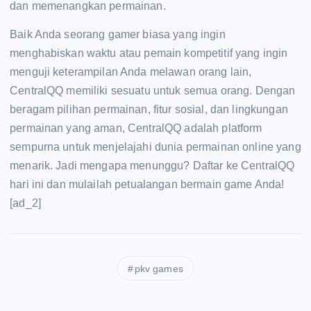
dan memenangkan permainan.
Baik Anda seorang gamer biasa yang ingin
menghabiskan waktu atau pemain kompetitif yang ingin
menguji keterampilan Anda melawan orang lain,
CentralQQ memiliki sesuatu untuk semua orang. Dengan
beragam pilihan permainan, fitur sosial, dan lingkungan
permainan yang aman, CentralQQ adalah platform
sempurna untuk menjelajahi dunia permainan online yang
menarik. Jadi mengapa menunggu? Daftar ke CentralQQ
hari ini dan mulailah petualangan bermain game Anda!
[ad_2]
pkv games