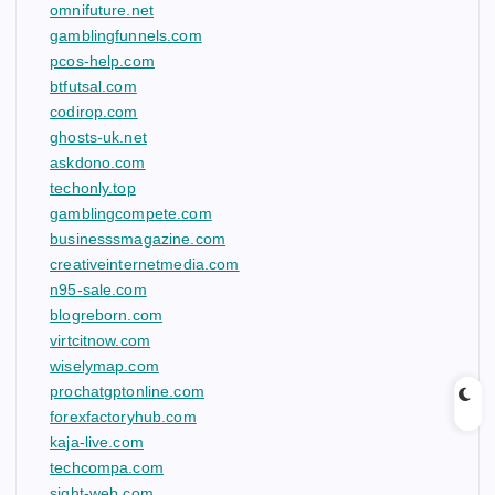
omnifuture.net
gamblingfunnels.com
pcos-help.com
btfutsal.com
codirop.com
ghosts-uk.net
askdono.com
techonly.top
gamblingcompete.com
businesssmagazine.com
creativeinternetmedia.com
n95-sale.com
blogreborn.com
virtcitnow.com
wiselymap.com
prochatgptonline.com
forexfactoryhub.com
kaja-live.com
techcompa.com
sight-web.com