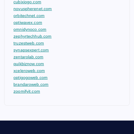
cubixiogo.com
novuspherenet.com
orbitechnet.com
optiwavex.com
omnidynoco.com
zephyrtechhub.com
truzestweb.com
synapsexpert.com
zentarolab.com
quikbiznow.com
xceleroweb.com
optigogoweb.com
brandaroweb.com
zoomifyit.com