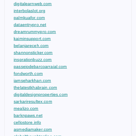
digitalearnweb.com
interbolaslot.org
palmkuafor.com
dataentrypro.net
dreamrummypro.com
kaiminsupport.com
belanjareceh.com
shannonsticker.com
insprationbuzz.com
passeiodebarcoarraial.com
fondworth.com
iamseharkhan.com
thelatestkhabrain.com
digitaldesignproperties.com
sarkariresultex.com
mealizo.com
barknpaws.net
cellostore.info
asmediamaker.com