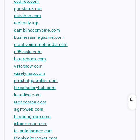
codirop.com
ghosts-uk.net
askdono.com
techonly.top
gamblingcompete.com
businesssmagazine.com
creativeinternetmedia.com
n95-sale.com
blogreborn.com
virtcitnow.com
wiselymap.com
prochatgptonline.com
forexfactoryhub.com
kaja-live.com
techcompa.com
sight-web.com
himadrigroup.com
islamroman.com
td-autofinance.com
frienlyjokerpoker.com