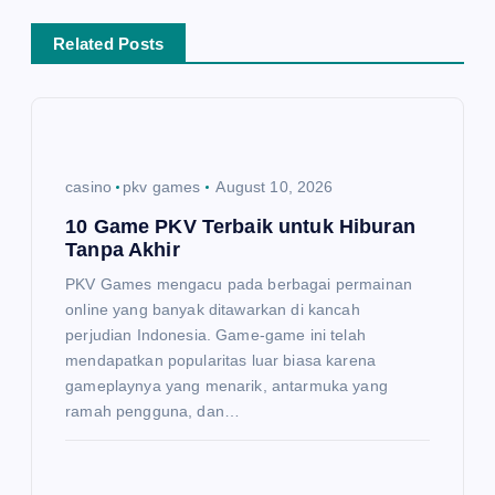
v
Related Posts
i
g
casino
pkv games
August 10, 2026
a
10 Game PKV Terbaik untuk Hiburan
Tanpa Akhir
t
PKV Games mengacu pada berbagai permainan
i
online yang banyak ditawarkan di kancah
perjudian Indonesia. Game-game ini telah
o
mendapatkan popularitas luar biasa karena
gameplaynya yang menarik, antarmuka yang
ramah pengguna, dan…
n