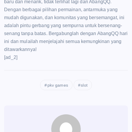
baru dan menarik, tidak terlihat lagi dari AbangQQ.
Dengan berbagai pilihan permainan, antarmuka yang
mudah digunakan, dan komunitas yang bersemangat, ini
adalah pintu gerbang yang sempurna untuk bersenang-
senang tanpa batas. Bergabunglah dengan AbangQQ hari
ini dan mulailah menjelajahi semua kemungkinan yang
ditawarkannya!
[ad_2]
pkv games
slot