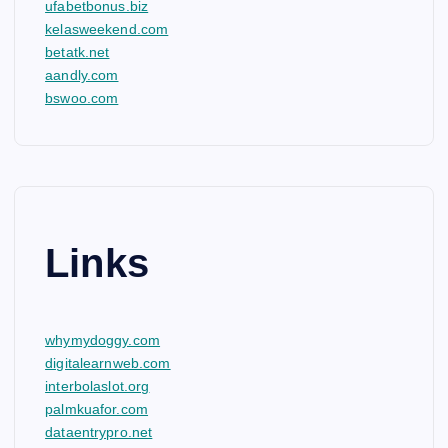
ufabetbonus.biz
kelasweekend.com
betatk.net
aandly.com
bswoo.com
Links
whymydoggy.com
digitalearnweb.com
interbolaslot.org
palmkuafor.com
dataentrypro.net