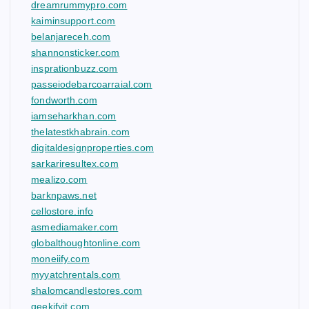
dreamrummypro.com
kaiminsupport.com
belanjareceh.com
shannonsticker.com
insprationbuzz.com
passeiodebarcoarraial.com
fondworth.com
iamseharkhan.com
thelatestkhabrain.com
digitaldesignproperties.com
sarkariresultex.com
mealizo.com
barknpaws.net
cellostore.info
asmediamaker.com
globalthoughtonline.com
moneiify.com
myyatchrentals.com
shalomcandlestores.com
geekifyit.com