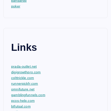
bandarqq
poker
Links
prada-outlet.net
digigrowthpro.com
colttrickle.com
runnerpickfr.com
omnifuture.net
gamblingfunnels.com
pcos-help.com
btfutsal.com