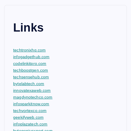
Links
techtronixhq.com
infogadgethub.com
codelinkitpro.com
techboostgen.com
techsensehub.com
bytelabtech.com
innovatexaweb.com
magdynotechco.com
infosparkitnow.com
techvortexco.com
geekifyweb.com
infoplazatech.com
bytegeniusxpert.com