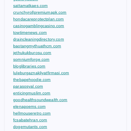
sattamatkaes.com
crunchyrollpremiumapk.com
hondacareprotectplan.com
casinogamblingcasino.com
towtimenews.com
draincleaningdirectory.com
baotangmythuathcm.com
jethukukburosu.com
somniumforge.com
bloglibraries.com
luleburgaznakliyatfirmasi.com
thebapehoodie.com
parasosyal.com
enticingmuslim.com
goodhealthsoundwealth.com
elenapoems.com
hellmouseretro.com
fcsabatehran.com
dogemutants.com