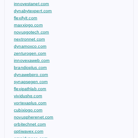
innovestanet.com
dynabytexpert.com
flexifyit.com
maxxiogo.com
novusgotech.com
nextronnet.com
dynamoxco.com
zenturogen.com
innovexaweb.com
brandioplus.com
dynawebpro.com
synapsegen.com
flexipathlab.com
vividushq.com
vortexaplus.com
cubixiogo.com
novuspherenet.com
orbitechnet.com
optiwavex.com