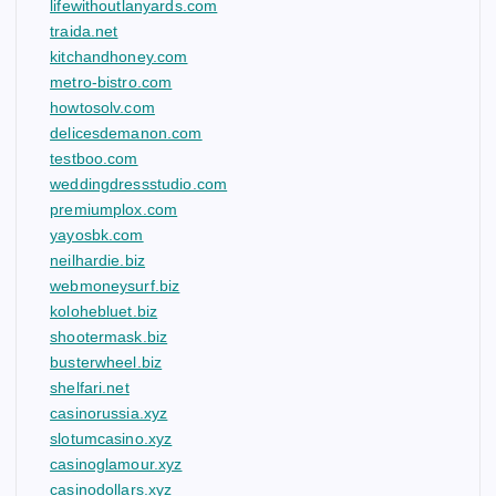
lifewithoutlanyards.com
traida.net
kitchandhoney.com
metro-bistro.com
howtosolv.com
delicesdemanon.com
testboo.com
weddingdressstudio.com
premiumplox.com
yayosbk.com
neilhardie.biz
webmoneysurf.biz
kolohebluet.biz
shootermask.biz
busterwheel.biz
shelfari.net
casinorussia.xyz
slotumcasino.xyz
casinoglamour.xyz
casinodollars.xyz