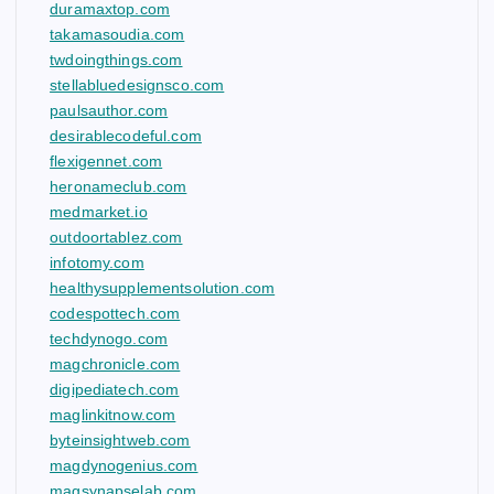
duramaxtop.com
takamasoudia.com
twdoingthings.com
stellabluedesignsco.com
paulsauthor.com
desirablecodeful.com
flexigennet.com
heronameclub.com
medmarket.io
outdoortablez.com
infotomy.com
healthysupplementsolution.com
codespottech.com
techdynogo.com
magchronicle.com
digipediatech.com
maglinkitnow.com
byteinsightweb.com
magdynogenius.com
magsynapselab.com