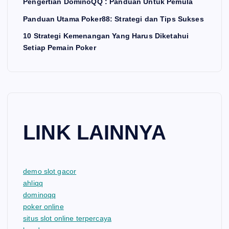
Pengertian DominoQQ : Panduan Untuk Pemula
Panduan Utama Poker88: Strategi dan Tips Sukses
10 Strategi Kemenangan Yang Harus Diketahui
Setiap Pemain Poker
LINK LAINNYA
demo slot gacor
ahliqq
dominoqq
poker online
situs slot online terpercaya