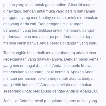
pilihan yang tepat untuk game online. Situs ini mudah
dinavigasi, dengan antarmuka yang bersih dan ramah
pengguna yang membuatnya mudah untuk menemukan
apa yang Anda cari. Dan dengan tim dukungan
pelanggan yang berdedikasi untuk membantu dengan
pertanyaan atau masalah apa pun, Anda selalu dapat
merasa yakin bahwa Anda berada di tangan yang baik.
Tapi mungkin hal terbaik tentang abangqq adalah rasa
kebersamaan yang ditawarkannya. Dengan basis pemain
yang bersemangat dan aktif, Anda tidak perlu khawatir
menemukan seseorang untuk bermain. Apakah Anda
mencari permainan poker yang ramah atau tantangan
yang lebih kompetitif, Anda akan selalu menemukan
seseorang untuk bergabung dengan Anda di AbangQQ.
Jadi, jika Anda mencari pengalaman game online yang