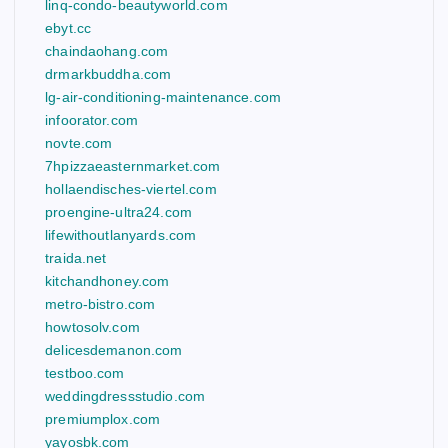
linq-condo-beautyworld.com
ebyt.cc
chaindaohang.com
drmarkbuddha.com
lg-air-conditioning-maintenance.com
infoorator.com
novte.com
7hpizzaeasternmarket.com
hollaendisches-viertel.com
proengine-ultra24.com
lifewithoutlanyards.com
traida.net
kitchandhoney.com
metro-bistro.com
howtosolv.com
delicesdemanon.com
testboo.com
weddingdressstudio.com
premiumplox.com
yayosbk.com