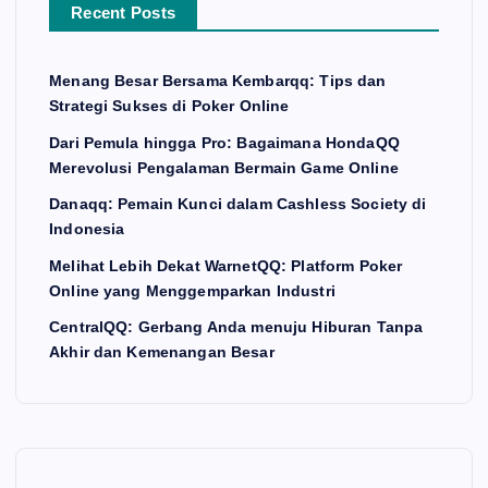
Recent Posts
Menang Besar Bersama Kembarqq: Tips dan
Strategi Sukses di Poker Online
Dari Pemula hingga Pro: Bagaimana HondaQQ
Merevolusi Pengalaman Bermain Game Online
Danaqq: Pemain Kunci dalam Cashless Society di
Indonesia
Melihat Lebih Dekat WarnetQQ: Platform Poker
Online yang Menggemparkan Industri
CentralQQ: Gerbang Anda menuju Hiburan Tanpa
Akhir dan Kemenangan Besar