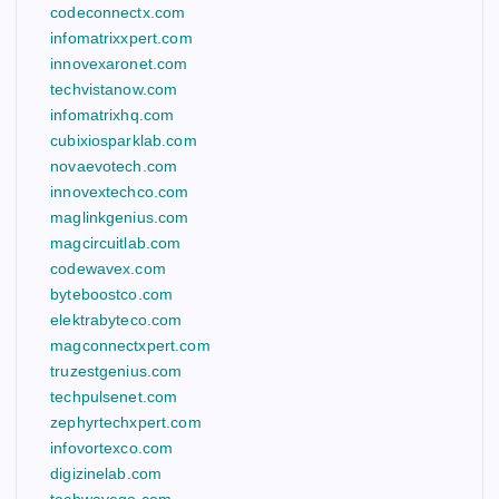
codeconnectx.com
infomatrixxpert.com
innovexaronet.com
techvistanow.com
infomatrixhq.com
cubixiosparklab.com
novaevotech.com
innovextechco.com
maglinkgenius.com
magcircuitlab.com
codewavex.com
byteboostco.com
elektrabyteco.com
magconnectxpert.com
truzestgenius.com
techpulsenet.com
zephyrtechxpert.com
infovortexco.com
digizinelab.com
techwavego.com