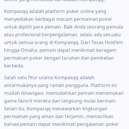
Kompasqq adalah platform poker online yang
menyediakan berbagai macam permainan poker
untuk dipilih para pemain. Baik Anda seorang pemula
atau profesional berpengalaman, selalu ada sesuatu
untuk semua orang di Kompasqq. Dari Texas Hold’em
hingga Omaha, pemain dapat menikmati beragam
permainan poker dengan taruhan dan pembelian
berbeda.
Salah satu fitur utama Kompasqq adalah
antarmukanya yang ramah pengguna. Platform ini
mudah dinavigasi, memudahkan pemain menemukan
game favorit mereka dan langsung mulai bermain.
Selain itu, Kompasqq menawarkan lingkungan
permainan yang aman dan terjamin, memastikan
bahwa pemain dapat menikmati pengalaman poker