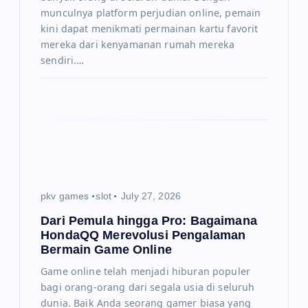
i
munculnya platform perjudian online, pemain
kini dapat menikmati permainan kartu favorit
o
mereka dari kenyamanan rumah mereka
sendiri.…
n
pkv games
slot
July 27, 2026
Dari Pemula hingga Pro: Bagaimana
HondaQQ Merevolusi Pengalaman
Bermain Game Online
Game online telah menjadi hiburan populer
bagi orang-orang dari segala usia di seluruh
dunia. Baik Anda seorang gamer biasa yang