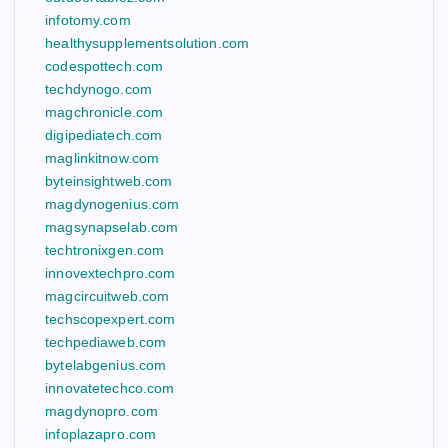
infotomy.com
healthysupplementsolution.com
codespottech.com
techdynogo.com
magchronicle.com
digipediatech.com
maglinkitnow.com
byteinsightweb.com
magdynogenius.com
magsynapselab.com
techtronixgen.com
innovextechpro.com
magcircuitweb.com
techscopexpert.com
techpediaweb.com
bytelabgenius.com
innovatetechco.com
magdynopro.com
infoplazapro.com