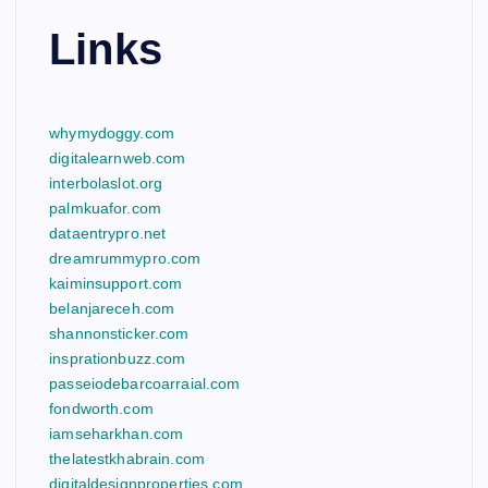
Links
whymydoggy.com
digitalearnweb.com
interbolaslot.org
palmkuafor.com
dataentrypro.net
dreamrummypro.com
kaiminsupport.com
belanjareceh.com
shannonsticker.com
insprationbuzz.com
passeiodebarcoarraial.com
fondworth.com
iamseharkhan.com
thelatestkhabrain.com
digitaldesignproperties.com