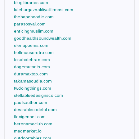
bloglibraries.com
luleburgaznakliyatfirmasi.com
thebapehoodie.com
parasosyal.com
enticingmuslim.com
goodhealthsoundwealth.com
elenapoems.com
hellmouseretro.com
fcsabatehran.com
dogemutants.com
duramaxtop.com
takamasoudia.com
twdoingthings.com
stellabluedesignsco.com
paulsauthor.com
desirablecodeful.com
flexigennet.com
heronameclub.com
medmarket.io
outdoortablez.com