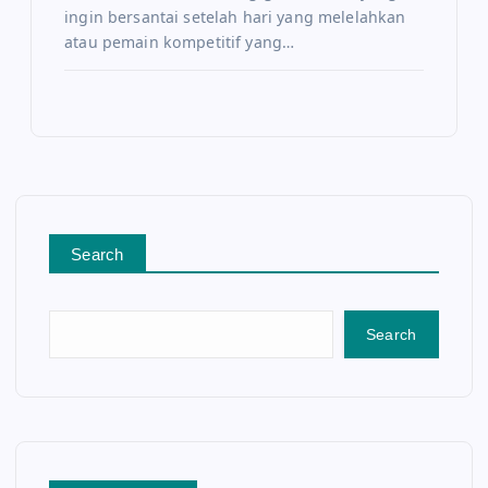
ingin bersantai setelah hari yang melelahkan
atau pemain kompetitif yang…
Search
Search