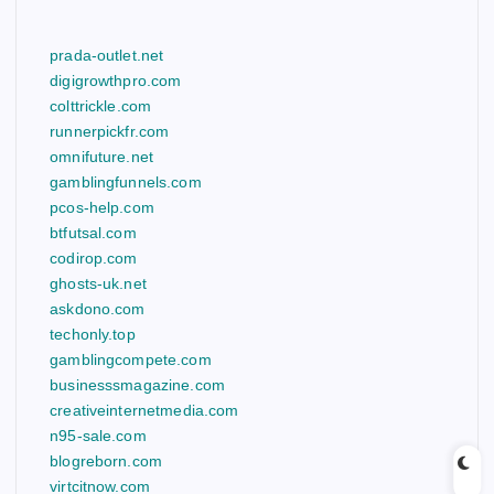
prada-outlet.net
digigrowthpro.com
colttrickle.com
runnerpickfr.com
omnifuture.net
gamblingfunnels.com
pcos-help.com
btfutsal.com
codirop.com
ghosts-uk.net
askdono.com
techonly.top
gamblingcompete.com
businesssmagazine.com
creativeinternetmedia.com
n95-sale.com
blogreborn.com
virtcitnow.com