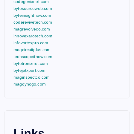
codegenixnet.com
bytesourceweb.com
byteinsightnow.com
coderevivetech.com
magrevolveco.com
innovexarotech.com
infovortexpro.com
magcircuitplus.com
techscopeitnow.com
bytetronixnet.com
bytejetxpert.com
maginspectco.com
magdynogo.com
Links