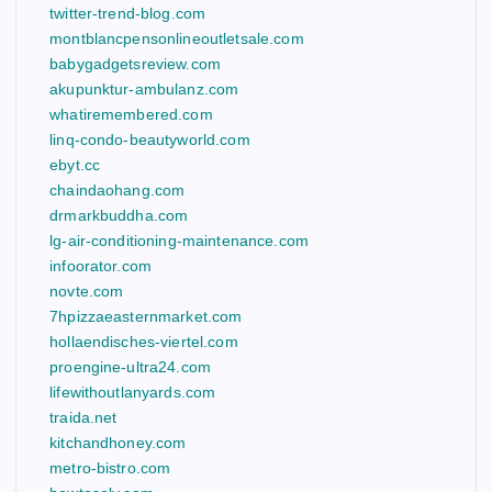
twitter-trend-blog.com
montblancpensonlineoutletsale.com
babygadgetsreview.com
akupunktur-ambulanz.com
whatiremembered.com
linq-condo-beautyworld.com
ebyt.cc
chaindaohang.com
drmarkbuddha.com
lg-air-conditioning-maintenance.com
infoorator.com
novte.com
7hpizzaeasternmarket.com
hollaendisches-viertel.com
proengine-ultra24.com
lifewithoutlanyards.com
traida.net
kitchandhoney.com
metro-bistro.com