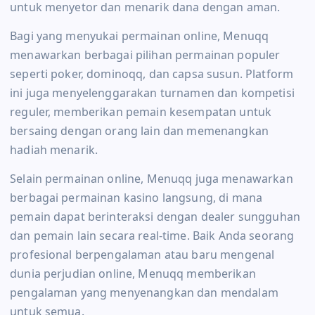
untuk menyetor dan menarik dana dengan aman.
Bagi yang menyukai permainan online, Menuqq
menawarkan berbagai pilihan permainan populer
seperti poker, dominoqq, dan capsa susun. Platform
ini juga menyelenggarakan turnamen dan kompetisi
reguler, memberikan pemain kesempatan untuk
bersaing dengan orang lain dan memenangkan
hadiah menarik.
Selain permainan online, Menuqq juga menawarkan
berbagai permainan kasino langsung, di mana
pemain dapat berinteraksi dengan dealer sungguhan
dan pemain lain secara real-time. Baik Anda seorang
profesional berpengalaman atau baru mengenal
dunia perjudian online, Menuqq memberikan
pengalaman yang menyenangkan dan mendalam
untuk semua.