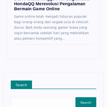
HondaQQ Merevolusi Pengalaman
Bermain Game Online
Game online telah menjadi hiburan populer
bagi orang-orang dari segala usia di seluruh
dunia. Baik Anda seorang gamer biasa yang
ingin bersantai setelah hari yang melelahkan
atau pemain kompetitif yang…
Search
Search