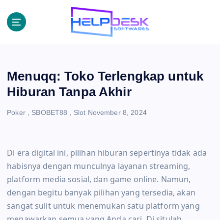
S
k
i
p
Mainkan di situs slot online gacor terpercaya
yang menawarkan bonus besar dan keamanan
t
terbaik untuk pengalaman bermain yang lebih
o
aman dan menguntungkan.
c
Menuqq: Toko Terlengkap untuk
o
Hiburan Tanpa Akhir
n
t
Poker
,
SBOBET88
,
Slot
November 8, 2024
e
n
t
Di era digital ini, pilihan hiburan sepertinya tidak ada
habisnya dengan munculnya layanan streaming,
platform media sosial, dan game online. Namun,
dengan begitu banyak pilihan yang tersedia, akan
sangat sulit untuk menemukan satu platform yang
menawarkan semua yang Anda cari. Di situlah