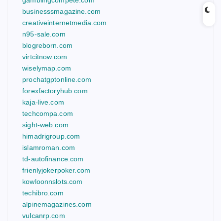
businesssmagazine.com
creativeinternetmedia.com
n95-sale.com
blogreborn.com
virtcitnow.com
wiselymap.com
prochatgptonline.com
forexfactoryhub.com
kaja-live.com
techcompa.com
sight-web.com
himadrigroup.com
islamroman.com
td-autofinance.com
frienlyjokerpoker.com
kowloonnslots.com
techibro.com
alpinemagazines.com
vulcanrp.com