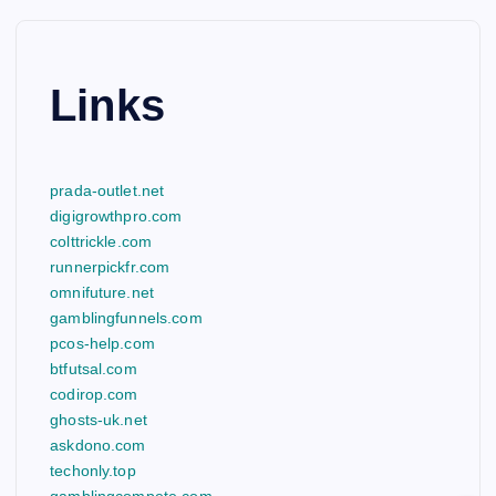
Links
prada-outlet.net
digigrowthpro.com
colttrickle.com
runnerpickfr.com
omnifuture.net
gamblingfunnels.com
pcos-help.com
btfutsal.com
codirop.com
ghosts-uk.net
askdono.com
techonly.top
gamblingcompete.com