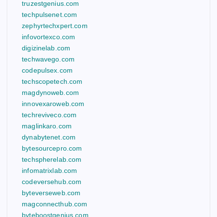
truzestgenius.com
techpulsenet.com
zephyrtechxpert.com
infovortexco.com
digizinelab.com
techwavego.com
codepulsex.com
techscopetech.com
magdynoweb.com
innovexaroweb.com
techreviveco.com
maglinkaro.com
dynabytenet.com
bytesourcepro.com
techspherelab.com
infomatrixlab.com
codeversehub.com
byteverseweb.com
magconnecthub.com
byteboostgenius.com