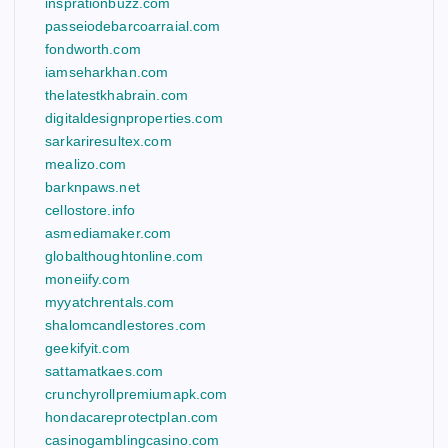
insprationbuzz.com
passeiodebarcoarraial.com
fondworth.com
iamseharkhan.com
thelatestkhabrain.com
digitaldesignproperties.com
sarkariresultex.com
mealizo.com
barknpaws.net
cellostore.info
asmediamaker.com
globalthoughtonline.com
moneiify.com
myyatchrentals.com
shalomcandlestores.com
geekifyit.com
sattamatkaes.com
crunchyrollpremiumapk.com
hondacareprotectplan.com
casinogamblingcasino.com