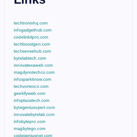
techtronixhq.com
infogadgethub.com
codelinkitpro.com
techboostgen.com
techsensehub.com
bytelabtech.com
innovatexaweb.com
magdynotechco.com
infosparkitnow.com
techvortexco.com
geekifyweb.com
infoplazatech.com
bytegeniusxpert.com
innovatebytelab.com
infobytepro.com
magbytego.com
codegeniusnet.com