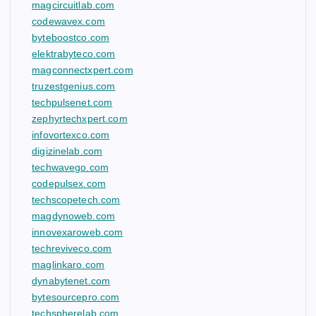
magcircuitlab.com
codewavex.com
byteboostco.com
elektrabyteco.com
magconnectxpert.com
truzestgenius.com
techpulsenet.com
zephyrtechxpert.com
infovortexco.com
digizinelab.com
techwavego.com
codepulsex.com
techscopetech.com
magdynoweb.com
innovexaroweb.com
techreviveco.com
maglinkaro.com
dynabytenet.com
bytesourcepro.com
techspherelab.com