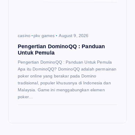
casino
pkv games
August 9, 2026
Pengertian DominoQQ : Panduan
Untuk Pemula
Pengertian DominoQQ : Panduan Untuk Pemula
Apa itu DominoQQ? DominoQQ adalah permainan
poker online yang berakar pada Domino
tradisional, populer khususnya di Indonesia dan
Malaysia. Game ini menggabungkan elemen
poker…