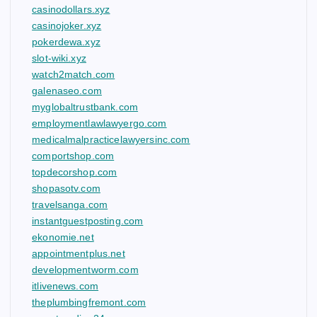
casinodollars.xyz
casinojoker.xyz
pokerdewa.xyz
slot-wiki.xyz
watch2match.com
galenaseo.com
myglobaltrustbank.com
employmentlawlawyergo.com
medicalmalpracticelawyersinc.com
comportshop.com
topdecorshop.com
shopasotv.com
travelsanga.com
instantguestposting.com
ekonomie.net
appointmentplus.net
developmentworm.com
itlivenews.com
theplumbingfremont.com