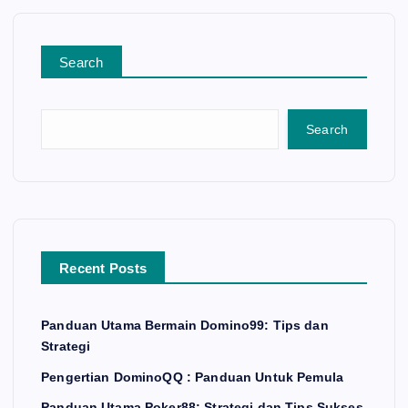
Search
Search
Recent Posts
Panduan Utama Bermain Domino99: Tips dan
Strategi
Pengertian DominoQQ : Panduan Untuk Pemula
Panduan Utama Poker88: Strategi dan Tips Sukses