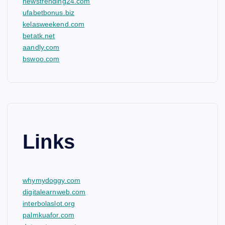
newstrending24.com
ufabetbonus.biz
kelasweekend.com
betatk.net
aandly.com
bswoo.com
Links
whymydoggy.com
digitalearnweb.com
interbolaslot.org
palmkuafor.com