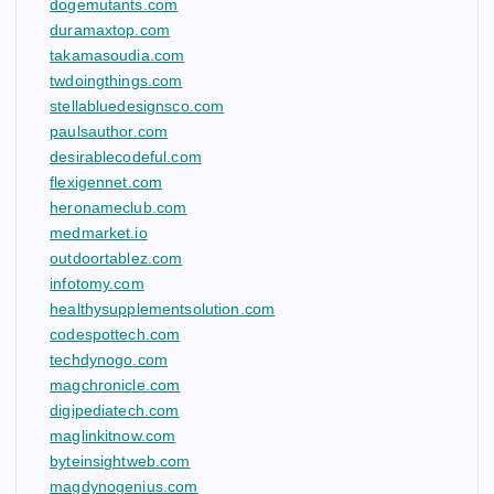
dogemutants.com
duramaxtop.com
takamasoudia.com
twdoingthings.com
stellabluedesignsco.com
paulsauthor.com
desirablecodeful.com
flexigennet.com
heronameclub.com
medmarket.io
outdoortablez.com
infotomy.com
healthysupplementsolution.com
codespottech.com
techdynogo.com
magchronicle.com
digipediatech.com
maglinkitnow.com
byteinsightweb.com
magdynogenius.com