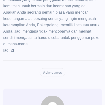
komitmen untuk bermain dan keamanan yang adil.
Apakah Anda seorang pemain biasa yang mencari
kesenangan atau pesaing serius yang ingin mengasah
keterampilan Anda, Pokerpelangi memiliki sesuatu untuk
Anda. Jadi mengapa tidak mencobanya dan melihat
sendiri mengapa itu harus dicoba untuk penggemar poker
di mana-mana.
[ad_2]
pkv games