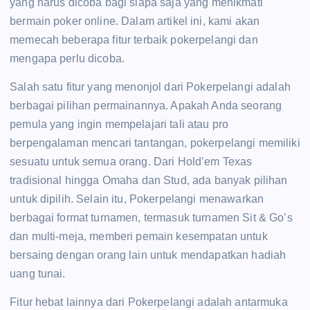
yang harus dicoba bagi siapa saja yang menikmati
bermain poker online. Dalam artikel ini, kami akan
memecah beberapa fitur terbaik pokerpelangi dan
mengapa perlu dicoba.
Salah satu fitur yang menonjol dari Pokerpelangi adalah
berbagai pilihan permainannya. Apakah Anda seorang
pemula yang ingin mempelajari tali atau pro
berpengalaman mencari tantangan, pokerpelangi memiliki
sesuatu untuk semua orang. Dari Hold’em Texas
tradisional hingga Omaha dan Stud, ada banyak pilihan
untuk dipilih. Selain itu, Pokerpelangi menawarkan
berbagai format turnamen, termasuk turnamen Sit & Go’s
dan multi-meja, memberi pemain kesempatan untuk
bersaing dengan orang lain untuk mendapatkan hadiah
uang tunai.
Fitur hebat lainnya dari Pokerpelangi adalah antarmuka