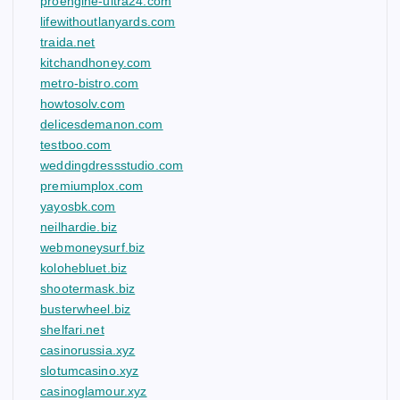
proengine-ultra24.com
lifewithoutlanyards.com
traida.net
kitchandhoney.com
metro-bistro.com
howtosolv.com
delicesdemanon.com
testboo.com
weddingdressstudio.com
premiumplox.com
yayosbk.com
neilhardie.biz
webmoneysurf.biz
kolohebluet.biz
shootermask.biz
busterwheel.biz
shelfari.net
casinorussia.xyz
slotumcasino.xyz
casinoglamour.xyz