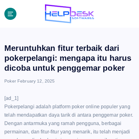
S
k
i
p
Mainkan di situs slot online gacor terpercaya yang
t
menawarkan bonus besar dan keamanan terbaik
untuk pengalaman bermain yang lebih aman dan
o
menguntungkan.
c
Meruntuhkan fitur terbaik dari
o
pokerpelangi: mengapa itu harus
n
dicoba untuk penggemar poker
t
e
Poker
February 12, 2025
n
t
[ad_1]
Pokerpelangi adalah platform poker online populer yang
telah mendapatkan daya tarik di antara penggemar poker.
Dengan antarmuka yang ramah pengguna, berbagai
permainan, dan fitur-fitur yang menarik, itu telah menjadi