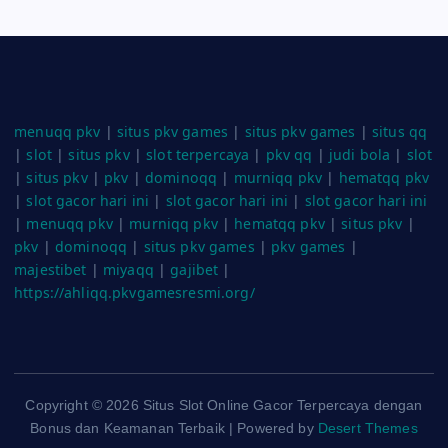
menuqq pkv
|
situs pkv games
|
situs pkv games
|
situs qq
|
slot
|
situs pkv
|
slot terpercaya
|
pkv qq
|
judi bola
|
slot
|
situs pkv
|
pkv
|
dominoqq
|
murniqq pkv
|
hematqq pkv
|
slot gacor hari ini
|
slot gacor hari ini
|
slot gacor hari ini
|
menuqq pkv
|
murniqq pkv
|
hematqq pkv
|
situs pkv
|
pkv
|
dominoqq
|
situs pkv games
|
pkv games
|
majestibet
|
miyaqq
|
gajibet
|
https://ahliqq.pkvgamesresmi.org/
Copyright © 2026 Situs Slot Online Gacor Terpercaya dengan
Bonus dan Keamanan Terbaik | Powered by
Desert Themes