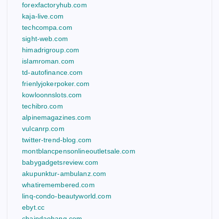
forexfactoryhub.com
kaja-live.com
techcompa.com
sight-web.com
himadrigroup.com
islamroman.com
td-autofinance.com
frienlyjokerpoker.com
kowloonnslots.com
techibro.com
alpinemagazines.com
vulcanrp.com
twitter-trend-blog.com
montblancpensonlineoutletsale.com
babygadgetsreview.com
akupunktur-ambulanz.com
whatiremembered.com
linq-condo-beautyworld.com
ebyt.cc
chaindaohang.com