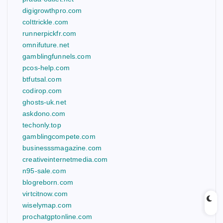
digigrowthpro.com
colttrickle.com
runnerpickfr.com
omnifuture.net
gamblingfunnels.com
pcos-help.com
btfutsal.com
codirop.com
ghosts-uk.net
askdono.com
techonly.top
gamblingcompete.com
businesssmagazine.com
creativeinternetmedia.com
n95-sale.com
blogreborn.com
virtcitnow.com
wiselymap.com
prochatgptonline.com