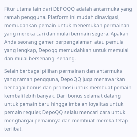
Fitur utama lain dari DEPOQQ adalah antarmuka yang
ramah pengguna. Platform ini mudah dinavigasi,
memudahkan pemain untuk menemukan permainan
yang mereka cari dan mulai bermain segera. Apakah
Anda seorang gamer berpengalaman atau pemula
yang lengkap, Depoqq memudahkan untuk memulai
dan mulai bersenang -senang.
Selain berbagai pilihan permainan dan antarmuka
yang ramah pengguna, DepoQQ juga menawarkan
berbagai bonus dan promosi untuk membuat pemain
kembali lebih banyak. Dari bonus selamat datang
untuk pemain baru hingga imbalan loyalitas untuk
pemain reguler, DepoQQ selalu mencari cara untuk
menghargai pemainnya dan membuat mereka tetap
terlibat.