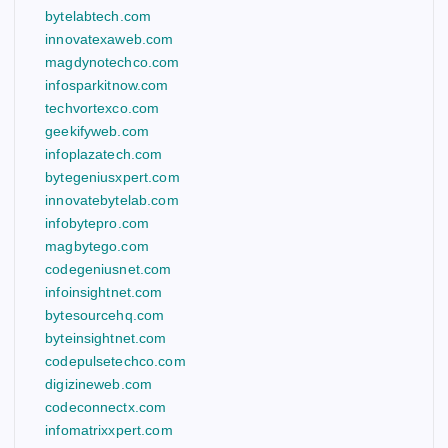
bytelabtech.com
innovatexaweb.com
magdynotechco.com
infosparkitnow.com
techvortexco.com
geekifyweb.com
infoplazatech.com
bytegeniusxpert.com
innovatebytelab.com
infobytepro.com
magbytego.com
codegeniusnet.com
infoinsightnet.com
bytesourcehq.com
byteinsightnet.com
codepulsetechco.com
digizineweb.com
codeconnectx.com
infomatrixxpert.com