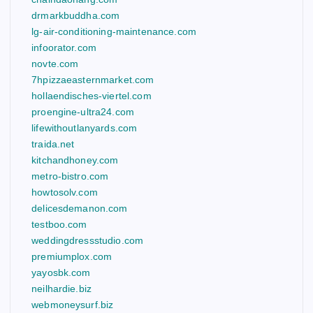
drmarkbuddha.com
lg-air-conditioning-maintenance.com
infoorator.com
novte.com
7hpizzaeasternmarket.com
hollaendisches-viertel.com
proengine-ultra24.com
lifewithoutlanyards.com
traida.net
kitchandhoney.com
metro-bistro.com
howtosolv.com
delicesdemanon.com
testboo.com
weddingdressstudio.com
premiumplox.com
yayosbk.com
neilhardie.biz
webmoneysurf.biz