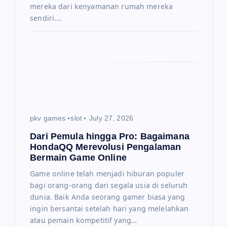
mereka dari kenyamanan rumah mereka
n
sendiri.…
pkv games
slot
July 27, 2026
Dari Pemula hingga Pro: Bagaimana
HondaQQ Merevolusi Pengalaman
Bermain Game Online
Game online telah menjadi hiburan populer
bagi orang-orang dari segala usia di seluruh
dunia. Baik Anda seorang gamer biasa yang
ingin bersantai setelah hari yang melelahkan
atau pemain kompetitif yang…