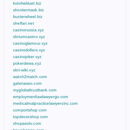
kolohebluet.biz
shootermask.biz
busterwheel.biz
shelfari.net
casinorussia.xyz
slotumcasino.xyz
casinoglamour.xyz
casinodollars.xyz
casinojoker.xyz
pokerdewa.xyz
slot-wiki.xyz
watch2match.com
galenaseo.com
myglobaltrustbank.com
employmentlawlawyergo.com
medicalmalpracticelawyersinc.com
comportshop.com
topdecorshop.com
shopasotv.com
travelsanga.com