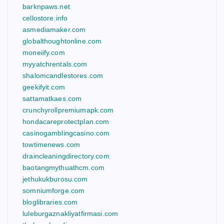
barknpaws.net
cellostore.info
asmediamaker.com
globalthoughtonline.com
moneiify.com
myyatchrentals.com
shalomcandlestores.com
geekifyit.com
sattamatkaes.com
crunchyrollpremiumapk.com
hondacareprotectplan.com
casinogamblingcasino.com
towtimenews.com
draincleaningdirectory.com
baotangmythuathcm.com
jethukukburosu.com
somniumforge.com
bloglibraries.com
luleburgaznakliyatfirmasi.com