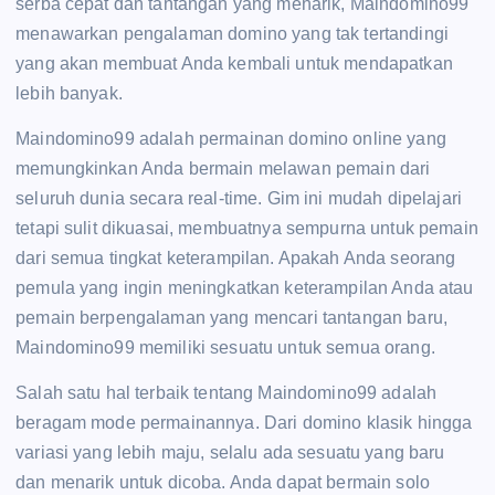
serba cepat dan tantangan yang menarik, Maindomino99
menawarkan pengalaman domino yang tak tertandingi
yang akan membuat Anda kembali untuk mendapatkan
lebih banyak.
Maindomino99 adalah permainan domino online yang
memungkinkan Anda bermain melawan pemain dari
seluruh dunia secara real-time. Gim ini mudah dipelajari
tetapi sulit dikuasai, membuatnya sempurna untuk pemain
dari semua tingkat keterampilan. Apakah Anda seorang
pemula yang ingin meningkatkan keterampilan Anda atau
pemain berpengalaman yang mencari tantangan baru,
Maindomino99 memiliki sesuatu untuk semua orang.
Salah satu hal terbaik tentang Maindomino99 adalah
beragam mode permainannya. Dari domino klasik hingga
variasi yang lebih maju, selalu ada sesuatu yang baru
dan menarik untuk dicoba. Anda dapat bermain solo