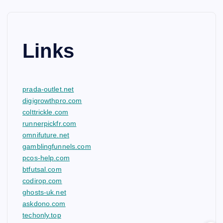
Links
prada-outlet.net
digigrowthpro.com
colttrickle.com
runnerpickfr.com
omnifuture.net
gamblingfunnels.com
pcos-help.com
btfutsal.com
codirop.com
ghosts-uk.net
askdono.com
techonly.top