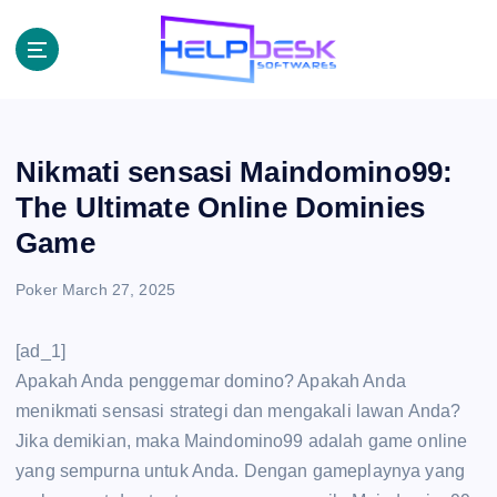
S
k
i
p
Mainkan di situs slot online gacor terpercaya yang
t
menawarkan bonus besar dan keamanan terbaik
untuk pengalaman bermain yang lebih aman dan
o
menguntungkan.
c
Nikmati sensasi Maindomino99:
o
The Ultimate Online Dominies
n
Game
t
e
Poker
March 27, 2025
n
t
[ad_1]
Apakah Anda penggemar domino? Apakah Anda
menikmati sensasi strategi dan mengakali lawan Anda?
Jika demikian, maka Maindomino99 adalah game online
yang sempurna untuk Anda. Dengan gameplaynya yang