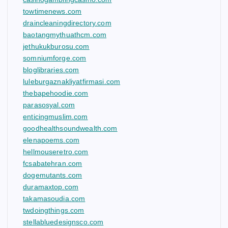
towtimenews.com
draincleaningdirectory.com
baotangmythuathcm.com
jethukukburosu.com
somniumforge.com
bloglibraries.com
luleburgaznakliyatfirmasi.com
thebapehoodie.com
parasosyal.com
enticingmuslim.com
goodhealthsoundwealth.com
elenapoems.com
hellmouseretro.com
fcsabatehran.com
dogemutants.com
duramaxtop.com
takamasoudia.com
twdoingthings.com
stellabluedesignsco.com