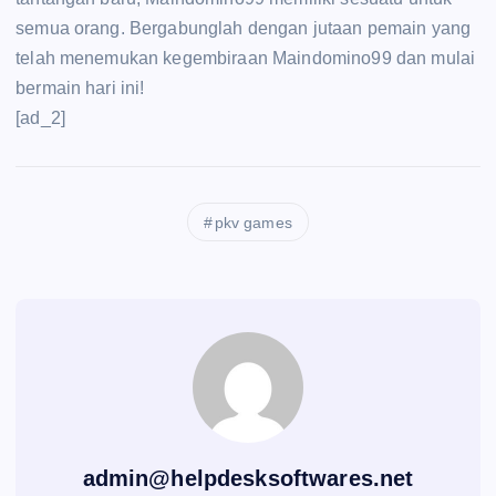
semua orang. Bergabunglah dengan jutaan pemain yang
telah menemukan kegembiraan Maindomino99 dan mulai
bermain hari ini!
[ad_2]
pkv games
admin@helpdesksoftwares.net