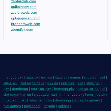
zentarolab.com
quikbiznow.com
xceleroweb.com
optigogoweb.com
brandaroweb.com
zoomifyit.com
menuqq pkv
|
situs pkv games
|
situs pkv games
|
situs qq
|
slot
|
situs pkv
|
slot terpercaya
|
pkv qq
|
judi bola
|
slot
|
situs pkv
|
pkv
|
dominoqq
|
murniqq pkv
|
hematqq pkv
|
slot gacor hari ini
|
slot gacor hari ini
|
slot gacor hari ini
|
menuqq pkv
|
murniqq pkv
|
hematqq pkv
|
situs pkv
|
pkv
|
dominoqq
|
situs pkv games
|
pkv games
|
majestibet
|
miyaqq
|
gajibet
|