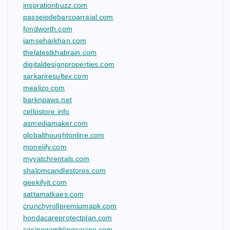
insprationbuzz.com
passeiodebarcoarraial.com
fondworth.com
iamseharkhan.com
thelatestkhabrain.com
digitaldesignproperties.com
sarkariresultex.com
mealizo.com
barknpaws.net
cellostore.info
asmediamaker.com
globalthoughtonline.com
moneiify.com
myyatchrentals.com
shalomcandlestores.com
geekifyit.com
sattamatkaes.com
crunchyrollpremiumapk.com
hondacareprotectplan.com
casinogamblingcasino.com