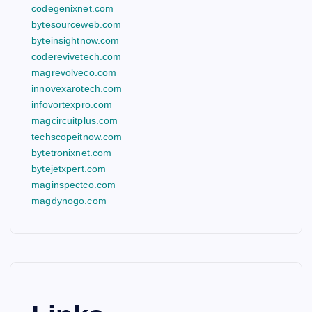
codegenixnet.com
bytesourceweb.com
byteinsightnow.com
coderevivetech.com
magrevolveco.com
innovexarotech.com
infovortexpro.com
magcircuitplus.com
techscopeitnow.com
bytetronixnet.com
bytejetxpert.com
maginspectco.com
magdynogo.com