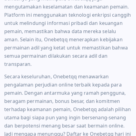
mengutamakan keselamatan dan keamanan pemain.
Platform ini menggunakan teknologi enkripsi canggih
untuk melindungi informasi pribadi dan keuangan
pemain, memastikan bahwa data mereka selalu
aman. Selain itu, Onebetqq menerapkan kebijakan
permainan adil yang ketat untuk memastikan bahwa
semua permainan dilakukan secara adil dan
transparan.
Secara keseluruhan, Onebetqq menawarkan
pengalaman perjudian online terbaik kepada para
pemain. Dengan antarmuka yang ramah pengguna,
beragam permainan, bonus besar, dan komitmen
terhadap keamanan pemain, Onebetqq adalah pilihan
utama bagi siapa pun yang ingin bersenang-senang
dan berpotensi menang besar saat bermain online.
Jadi mengapa menunggu? Daftar ke Onebetqq hari ini