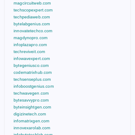
magcircuitweb.com
techscopexpert.com
techpediaweb.com
bytelabgenius.com
innovatetechco.com
magdynopro.com
infoplazapro.com
techreviveit.com
infowavexpert.com
bytegeniusco.com
codematrixhub.com
techsenseplus.com
infoboostgenius.com
techwavegen.com
bytesavvypro.com
byteinsightgen.com
digizinetech.com
infomatrixgen.com
innovexarolab.com
infobytetechlab.com