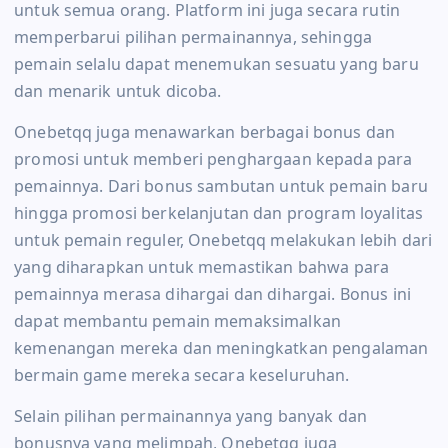
untuk semua orang. Platform ini juga secara rutin
memperbarui pilihan permainannya, sehingga
pemain selalu dapat menemukan sesuatu yang baru
dan menarik untuk dicoba.
Onebetqq juga menawarkan berbagai bonus dan
promosi untuk memberi penghargaan kepada para
pemainnya. Dari bonus sambutan untuk pemain baru
hingga promosi berkelanjutan dan program loyalitas
untuk pemain reguler, Onebetqq melakukan lebih dari
yang diharapkan untuk memastikan bahwa para
pemainnya merasa dihargai dan dihargai. Bonus ini
dapat membantu pemain memaksimalkan
kemenangan mereka dan meningkatkan pengalaman
bermain game mereka secara keseluruhan.
Selain pilihan permainannya yang banyak dan
bonusnya yang melimpah, Onebetqq juga