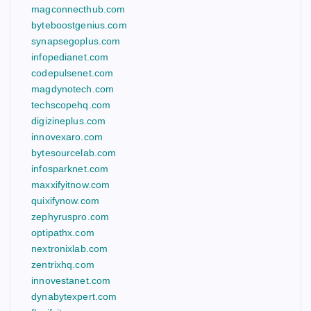
magconnecthub.com
byteboostgenius.com
synapsegoplus.com
infopedianet.com
codepulsenet.com
magdynotech.com
techscopehq.com
digizineplus.com
innovexaro.com
bytesourcelab.com
infosparknet.com
maxxifyitnow.com
quixifynow.com
zephyruspro.com
optipathx.com
nextronixlab.com
zentrixhq.com
innovestanet.com
dynabytexpert.com