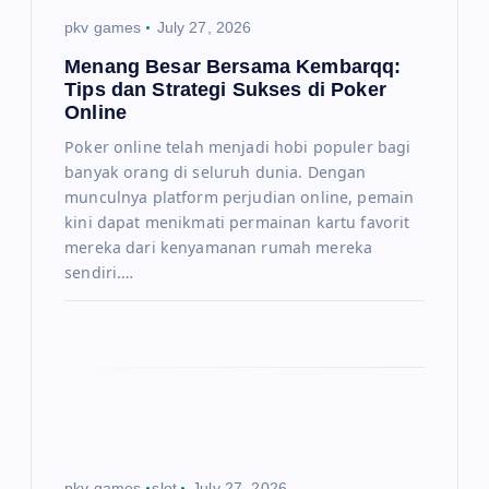
g
pkv games
July 27, 2026
a
Menang Besar Bersama Kembarqq:
Tips dan Strategi Sukses di Poker
Online
t
Poker online telah menjadi hobi populer bagi
i
banyak orang di seluruh dunia. Dengan
munculnya platform perjudian online, pemain
kini dapat menikmati permainan kartu favorit
o
mereka dari kenyamanan rumah mereka
sendiri.…
n
pkv games
slot
July 27, 2026