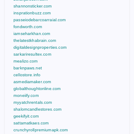
shannonsticker.com
insprationbuzz.com
passeiodebarcoarraial.com
fondworth.com
iamseharkhan.com
thelatestkhabrain.com
digitaldesignproperties.com
sarkariresultex.com
mealizo.com
barknpaws.net
cellostore.info
asmediamaker.com
globalthoughtonline.com
moneiify.com
myyatchrentals.com
shalomcandlestores.com
geekifyit.com
sattamatkaes.com
crunchyrollpremiumapk.com