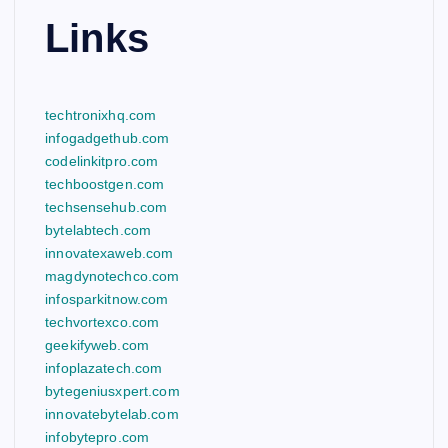
Links
techtronixhq.com
infogadgethub.com
codelinkitpro.com
techboostgen.com
techsensehub.com
bytelabtech.com
innovatexaweb.com
magdynotechco.com
infosparkitnow.com
techvortexco.com
geekifyweb.com
infoplazatech.com
bytegeniusxpert.com
innovatebytelab.com
infobytepro.com