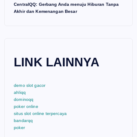
CentralQQ: Gerbang Anda menuju Hiburan Tanpa
Akhir dan Kemenangan Besar
LINK LAINNYA
demo slot gacor
ahliqq
dominoqq
poker online
situs slot online terpercaya
bandarqq
poker