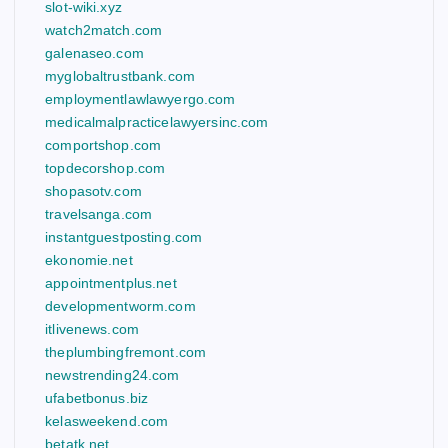
slot-wiki.xyz
watch2match.com
galenaseo.com
myglobaltrustbank.com
employmentlawlawyergo.com
medicalmalpracticelawyersinc.com
comportshop.com
topdecorshop.com
shopasotv.com
travelsanga.com
instantguestposting.com
ekonomie.net
appointmentplus.net
developmentworm.com
itlivenews.com
theplumbingfremont.com
newstrending24.com
ufabetbonus.biz
kelasweekend.com
betatk.net