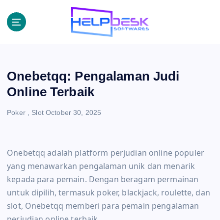
S
k
i
p
Mainkan di situs slot online gacor terpercaya
yang menawarkan bonus besar dan keamanan
t
terbaik untuk pengalaman bermain yang lebih
o
aman dan menguntungkan.
c
Onebetqq: Pengalaman Judi
o
Online Terbaik
n
t
Poker
,
Slot
October 30, 2025
e
n
t
Onebetqq adalah platform perjudian online populer
yang menawarkan pengalaman unik dan menarik
kepada para pemain. Dengan beragam permainan
untuk dipilih, termasuk poker, blackjack, roulette, dan
slot, Onebetqq memberi para pemain pengalaman
perjudian online terbaik.