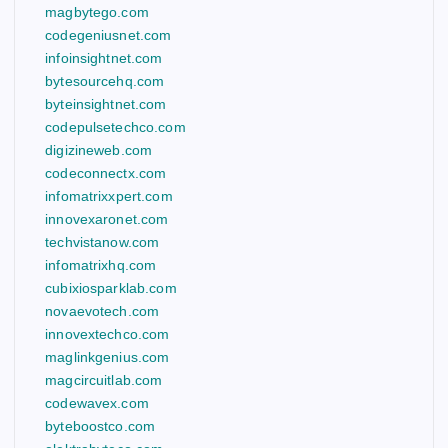
magbytego.com
codegeniusnet.com
infoinsightnet.com
bytesourcehq.com
byteinsightnet.com
codepulsetechco.com
digizineweb.com
codeconnectx.com
infomatrixxpert.com
innovexaronet.com
techvistanow.com
infomatrixhq.com
cubixiosparklab.com
novaevotech.com
innovextechco.com
maglinkgenius.com
magcircuitlab.com
codewavex.com
byteboostco.com