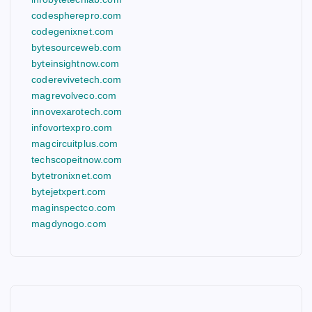
codespherepro.com
codegenixnet.com
bytesourceweb.com
byteinsightnow.com
coderevivetech.com
magrevolveco.com
innovexarotech.com
infovortexpro.com
magcircuitplus.com
techscopeitnow.com
bytetronixnet.com
bytejetxpert.com
maginspectco.com
magdynogo.com