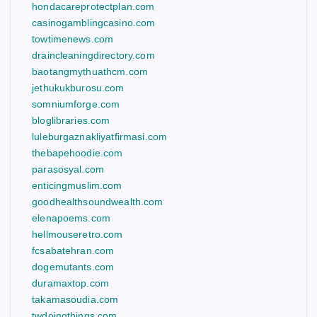
hondacareprotectplan.com
casinogamblingcasino.com
towtimenews.com
draincleaningdirectory.com
baotangmythuathcm.com
jethukukburosu.com
somniumforge.com
bloglibraries.com
luleburgaznakliyatfirmasi.com
thebapehoodie.com
parasosyal.com
enticingmuslim.com
goodhealthsoundwealth.com
elenapoems.com
hellmouseretro.com
fcsabatehran.com
dogemutants.com
duramaxtop.com
takamasoudia.com
twdoingthings.com