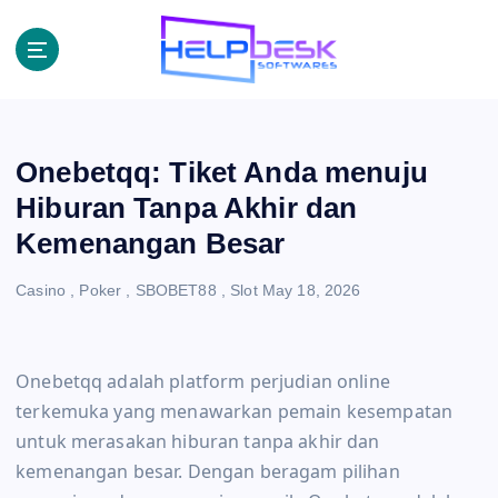
S
k
i
p
Mainkan di situs slot online gacor terpercaya
yang menawarkan bonus besar dan keamanan
t
terbaik untuk pengalaman bermain yang lebih
o
aman dan menguntungkan.
c
Onebetqq: Tiket Anda menuju
o
Hiburan Tanpa Akhir dan
n
Kemenangan Besar
t
e
Casino
,
Poker
,
SBOBET88
,
Slot
May 18, 2026
n
t
Onebetqq adalah platform perjudian online
terkemuka yang menawarkan pemain kesempatan
untuk merasakan hiburan tanpa akhir dan
kemenangan besar. Dengan beragam pilihan