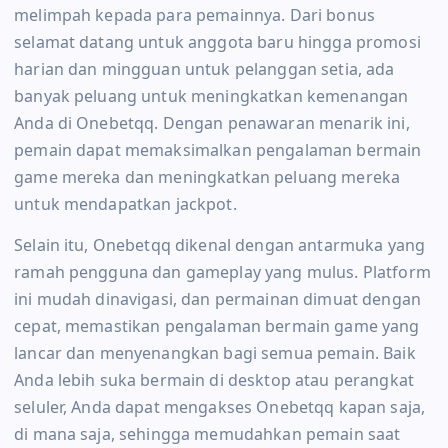
melimpah kepada para pemainnya. Dari bonus
selamat datang untuk anggota baru hingga promosi
harian dan mingguan untuk pelanggan setia, ada
banyak peluang untuk meningkatkan kemenangan
Anda di Onebetqq. Dengan penawaran menarik ini,
pemain dapat memaksimalkan pengalaman bermain
game mereka dan meningkatkan peluang mereka
untuk mendapatkan jackpot.
Selain itu, Onebetqq dikenal dengan antarmuka yang
ramah pengguna dan gameplay yang mulus. Platform
ini mudah dinavigasi, dan permainan dimuat dengan
cepat, memastikan pengalaman bermain game yang
lancar dan menyenangkan bagi semua pemain. Baik
Anda lebih suka bermain di desktop atau perangkat
seluler, Anda dapat mengakses Onebetqq kapan saja,
di mana saja, sehingga memudahkan pemain saat