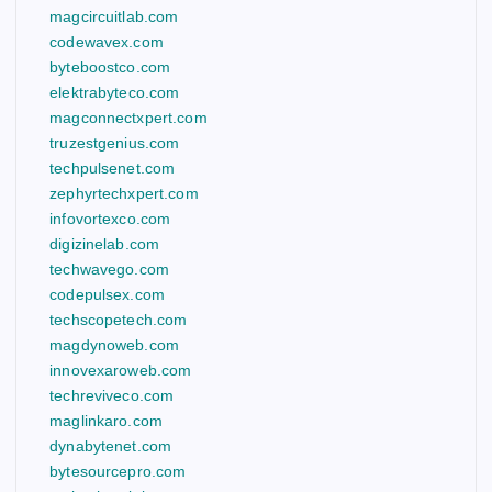
magcircuitlab.com
codewavex.com
byteboostco.com
elektrabyteco.com
magconnectxpert.com
truzestgenius.com
techpulsenet.com
zephyrtechxpert.com
infovortexco.com
digizinelab.com
techwavego.com
codepulsex.com
techscopetech.com
magdynoweb.com
innovexaroweb.com
techreviveco.com
maglinkaro.com
dynabytenet.com
bytesourcepro.com