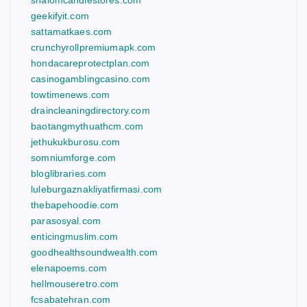
geekifyit.com
sattamatkaes.com
crunchyrollpremiumapk.com
hondacareprotectplan.com
casinogamblingcasino.com
towtimenews.com
draincleaningdirectory.com
baotangmythuathcm.com
jethukukburosu.com
somniumforge.com
bloglibraries.com
luleburgaznakliyatfirmasi.com
thebapehoodie.com
parasosyal.com
enticingmuslim.com
goodhealthsoundwealth.com
elenapoems.com
hellmouseretro.com
fcsabatehran.com