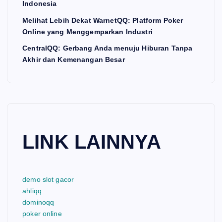
Indonesia
Melihat Lebih Dekat WarnetQQ: Platform Poker
Online yang Menggemparkan Industri
CentralQQ: Gerbang Anda menuju Hiburan Tanpa
Akhir dan Kemenangan Besar
LINK LAINNYA
demo slot gacor
ahliqq
dominoqq
poker online