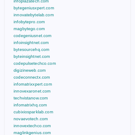
infoplazatech.com
bytegeniusxpert.com
innovatebytelab.com
infobytepro.com
magbytego.com
codegeniusnet.com
infoinsightnet.com
bytesourcehq.com
byteinsightnet.com
codepulsetechco.com
digizineweb.com
codeconnectx.com
infomatrixxpert.com
innovexaronet.com
techvistanow.com
infomatrixhq.com
cubixiosparklab.com
novaevotech.com
innovextechco.com
maglinkgenius.com