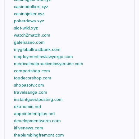
casinodollars.xyz
casinojoker.xyz
pokerdewa.xyz
slot-wiki.xyz
watch2match.com
galenaseo.com
myglobaltrustbank.com
employmentlawlawyergo.com
medicalmalpracticelawyersinc.com
comportshop.com
topdecorshop.com
shopasotv.com
travelsanga.com
instantguestposting.com
ekonomie.net
appointmentplus.net
developmentworm.com
itlivenews.com
theplumbingfremont.com