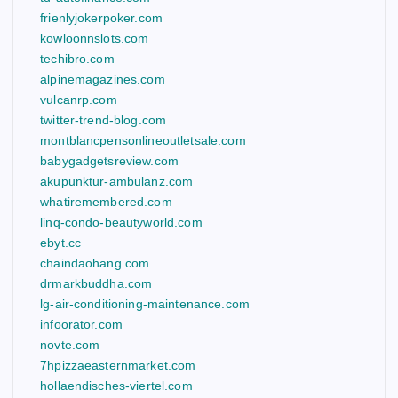
frienlyjokerpoker.com
kowloonnslots.com
techibro.com
alpinemagazines.com
vulcanrp.com
twitter-trend-blog.com
montblancpensonlineoutletsale.com
babygadgetsreview.com
akupunktur-ambulanz.com
whatiremembered.com
linq-condo-beautyworld.com
ebyt.cc
chaindaohang.com
drmarkbuddha.com
lg-air-conditioning-maintenance.com
infoorator.com
novte.com
7hpizzaeasternmarket.com
hollaendisches-viertel.com