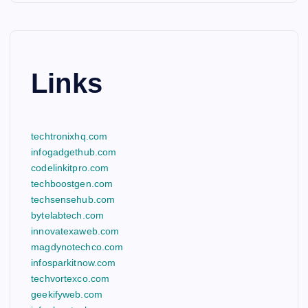
Links
techtronixhq.com
infogadgethub.com
codelinkitpro.com
techboostgen.com
techsensehub.com
bytelabtech.com
innovatexaweb.com
magdynotechco.com
infosparkitnow.com
techvortexco.com
geekifyweb.com