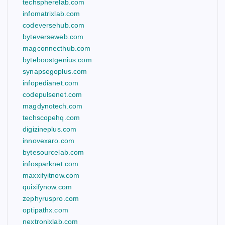
techspherelab.com
infomatrixlab.com
codeversehub.com
byteverseweb.com
magconnecthub.com
byteboostgenius.com
synapsegoplus.com
infopedianet.com
codepulsenet.com
magdynotech.com
techscopehq.com
digizineplus.com
innovexaro.com
bytesourcelab.com
infosparknet.com
maxxifyitnow.com
quixifynow.com
zephyruspro.com
optipathx.com
nextronixlab.com