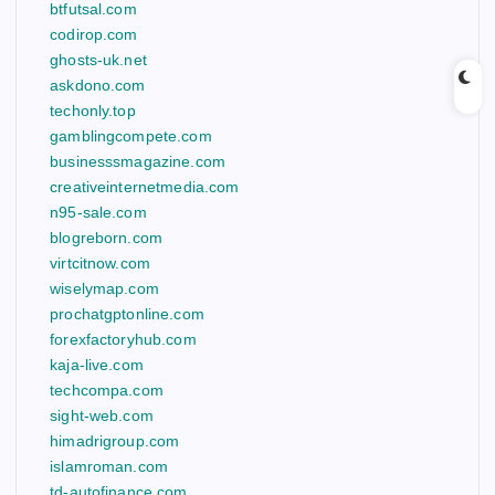
btfutsal.com
codirop.com
ghosts-uk.net
askdono.com
techonly.top
gamblingcompete.com
businesssmagazine.com
creativeinternetmedia.com
n95-sale.com
blogreborn.com
virtcitnow.com
wiselymap.com
prochatgptonline.com
forexfactoryhub.com
kaja-live.com
techcompa.com
sight-web.com
himadrigroup.com
islamroman.com
td-autofinance.com