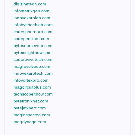
digizinetech.com
infomatrixgen.com
innovexarolab.com
infobytetechlab.com
codespherepro.com
codegenixnet.com
bytesourceweb.com
byteinsightnow.com
coderevivetech.com
magrevolveco.com
innovexarotech.com
infovortexpro.com
magcircuitplus.com
techscopeitnow.com
bytetronixnet.com
bytejetxpert.com
maginspectco.com
magdynogo.com