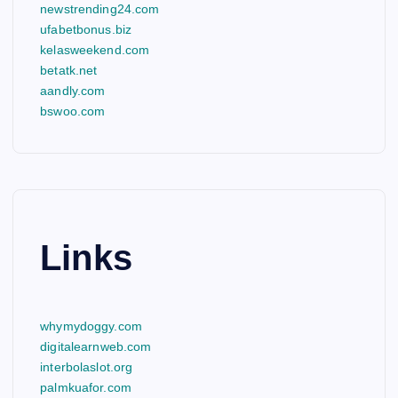
newstrending24.com
ufabetbonus.biz
kelasweekend.com
betatk.net
aandly.com
bswoo.com
Links
whymydoggy.com
digitalearnweb.com
interbolaslot.org
palmkuafor.com