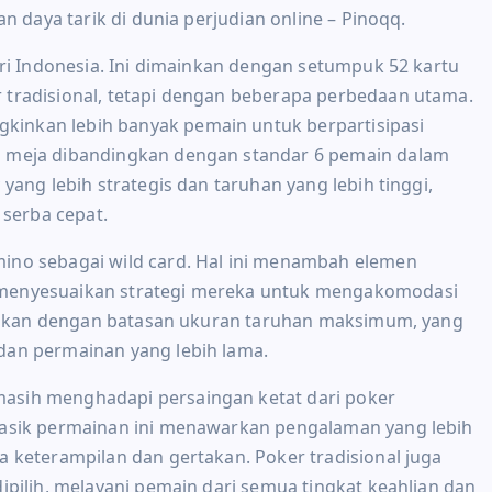
an daya tarik di dunia perjudian online – Pinoqq.
ari Indonesia. Ini dimainkan dengan setumpuk 52 kartu
 tradisional, tetapi dengan beberapa perbedaan utama.
inkan lebih banyak pemain untuk berpartisipasi
u meja dibandingkan dengan standar 6 pemain dalam
yang lebih strategis dan taruhan yang lebih tinggi,
serba cepat.
ino sebagai wild card. Hal ini menambah elemen
 menyesuaikan strategi mereka untuk mengakomodasi
mainkan dengan batasan ukuran taruhan maksimum, yang
dan permainan yang lebih lama.
asih menghadapi persaingan ketat dari poker
klasik permainan ini menawarkan pengalaman yang lebih
a keterampilan dan gertakan. Poker tradisional juga
ipilih, melayani pemain dari semua tingkat keahlian dan