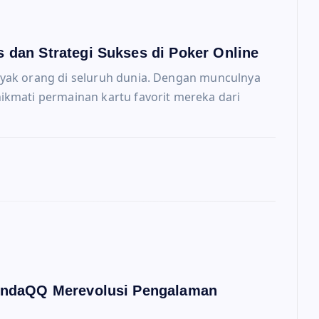
dan Strategi Sukses di Poker Online
nyak orang di seluruh dunia. Dengan munculnya
nikmati permainan kartu favorit mereka dari
ondaQQ Merevolusi Pengalaman