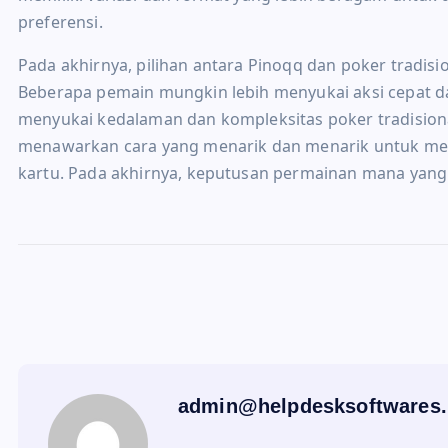
preferensi.
Pada akhirnya, pilihan antara Pinoqq dan poker tradisi
Beberapa pemain mungkin lebih menyukai aksi cepat d
menyukai kedalaman dan kompleksitas poker tradisiona
menawarkan cara yang menarik dan menarik untuk men
kartu. Pada akhirnya, keputusan permainan mana yang
admin@helpdesksoftwares.