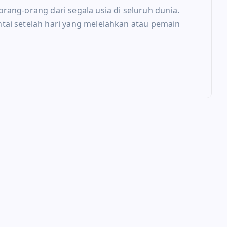
rang-orang dari segala usia di seluruh dunia.
tai setelah hari yang melelahkan atau pemain