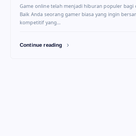
Game online telah menjadi hiburan populer bagi o
Baik Anda seorang gamer biasa yang ingin bersan
kompetitif yang…
Continue reading