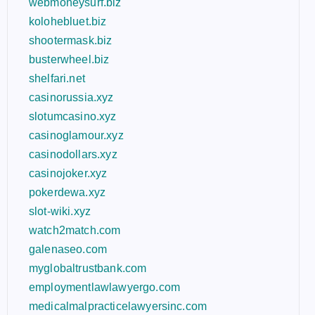
webmoneysurf.biz
kolohebluet.biz
shootermask.biz
busterwheel.biz
shelfari.net
casinorussia.xyz
slotumcasino.xyz
casinoglamour.xyz
casinodollars.xyz
casinojoker.xyz
pokerdewa.xyz
slot-wiki.xyz
watch2match.com
galenaseo.com
myglobaltrustbank.com
employmentlawlawyergo.com
medicalmalpracticelawyersinc.com