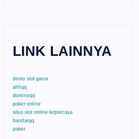
LINK LAINNYA
demo slot gacor
ahliqq
dominoqq
poker online
situs slot online terpercaya
bandarqq
poker