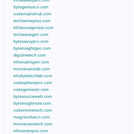
bytegeniusco.com
codematrixhub.com
techsenseplus.com
infoboostgenius.com
techwavegen.com
bytesavvypro.com
byteinsightgen.com
digizinetech.com
infomatrixgen.com
innovexarolab.com
infobytetechlab.com
codespherepro.com
codegenixnet.com
bytesourceweb.com
byteinsightnow.com
coderevivetech.com
magrevolveco.com
innovexarotech.com
infovortexpro.com