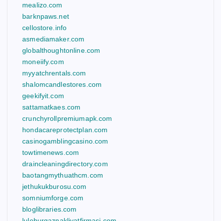
mealizo.com
barknpaws.net
cellostore.info
asmediamaker.com
globalthoughtonline.com
moneiify.com
myyatchrentals.com
shalomcandlestores.com
geekifyit.com
sattamatkaes.com
crunchyrollpremiumapk.com
hondacareprotectplan.com
casinogamblingcasino.com
towtimenews.com
draincleaningdirectory.com
baotangmythuathcm.com
jethukukburosu.com
somniumforge.com
bloglibraries.com
luleburgaznakliyatfirmasi.com