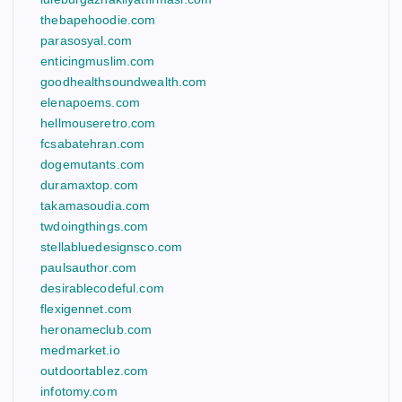
thebapehoodie.com
parasosyal.com
enticingmuslim.com
goodhealthsoundwealth.com
elenapoems.com
hellmouseretro.com
fcsabatehran.com
dogemutants.com
duramaxtop.com
takamasoudia.com
twdoingthings.com
stellabluedesignsco.com
paulsauthor.com
desirablecodeful.com
flexigennet.com
heronameclub.com
medmarket.io
outdoortablez.com
infotomy.com