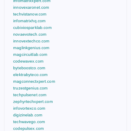
infomatrixxpert.com
innovexaronet.com
techvistanow.com
infomatrixhq.com
cubixiosparklab.com
novaevotech.com
innovextechco.com
maglinkgenius.com
magcircuitlab.com
codewavex.com
byteboostco.com
elektrabyteco.com
magconnectxpert.com
truzestgenius.com
techpulsenet.com
zephyrtechxpert.com
infovortexco.com
digizinelab.com
techwavego.com
codepulsex.com