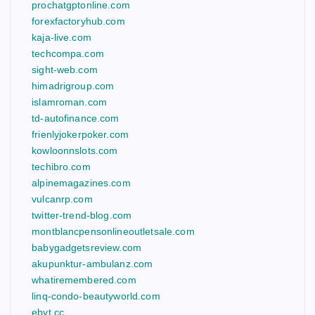
prochatgptonline.com
forexfactoryhub.com
kaja-live.com
techcompa.com
sight-web.com
himadrigroup.com
islamroman.com
td-autofinance.com
frienlyjokerpoker.com
kowloonnslots.com
techibro.com
alpinemagazines.com
vulcanrp.com
twitter-trend-blog.com
montblancpensonlineoutletsale.com
babygadgetsreview.com
akupunktur-ambulanz.com
whatiremembered.com
linq-condo-beautyworld.com
ebyt.cc