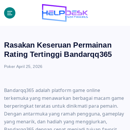
S
k
i
p
Mainkan di situs slot online gacor terpercaya
yang menawarkan bonus besar dan keamanan
t
terbaik untuk pengalaman bermain yang lebih
o
aman dan menguntungkan.
c
Rasakan Keseruan Permainan
o
Rating Tertinggi Bandarqq365
n
t
Poker
April 25, 2026
e
n
t
Bandarqq365 adalah platform game online
terkemuka yang menawarkan berbagai macam game
berperingkat teratas untuk dinikmati para pemain.
Dengan antarmuka yang ramah pengguna, gameplay
yang menarik, dan hadiah yang menggiurkan,
Bandarqq365 dengan cepat menjadi tujuan favorit