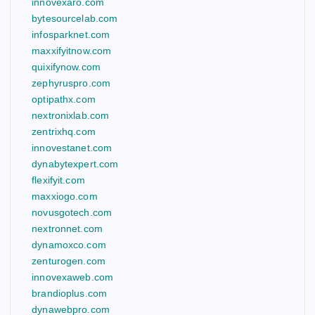
innovexaro.com
bytesourcelab.com
infosparknet.com
maxxifyitnow.com
quixifynow.com
zephyruspro.com
optipathx.com
nextronixlab.com
zentrixhq.com
innovestanet.com
dynabytexpert.com
flexifyit.com
maxxiogo.com
novusgotech.com
nextronnet.com
dynamoxco.com
zenturogen.com
innovexaweb.com
brandioplus.com
dynawebpro.com