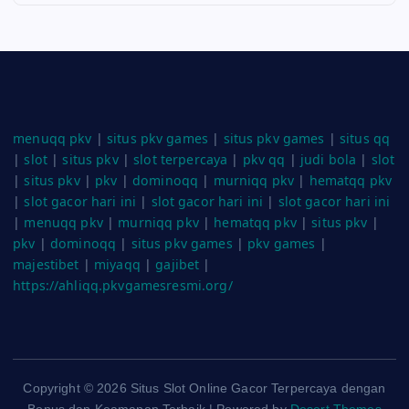
menuqq pkv
|
situs pkv games
|
situs pkv games
|
situs qq
|
slot
|
situs pkv
|
slot terpercaya
|
pkv qq
|
judi bola
|
slot
|
situs pkv
|
pkv
|
dominoqq
|
murniqq pkv
|
hematqq pkv
|
slot gacor hari ini
|
slot gacor hari ini
|
slot gacor hari ini
|
menuqq pkv
|
murniqq pkv
|
hematqq pkv
|
situs pkv
|
pkv
|
dominoqq
|
situs pkv games
|
pkv games
|
majestibet
|
miyaqq
|
gajibet
|
https://ahliqq.pkvgamesresmi.org/
Copyright © 2026 Situs Slot Online Gacor Terpercaya dengan