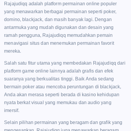
Rajajudiqq adalah platform permainan online populer
yang menawarkan berbagai permainan seperti poker,
domino, blackjack, dan masih banyak lagi. Dengan
antarmuka yang mudah digunakan dan desain yang
ramah pengguna, Rajajudiqq memudahkan pemain
menavigasi situs dan menemukan permainan favorit
mereka.
Salah satu fitur utama yang membedakan Rajajudiqq dari
platform game online lainnya adalah grafis dan efek
suaranya yang berkualitas tinggi. Baik Anda sedang
bermain poker atau mencoba peruntungan di blackjack,
Anda akan merasa seperti berada di kasino kehidupan
nyata berkat visual yang memukau dan audio yang
imersif.
Selain pilihan permainan yang beragam dan grafik yang
mengesankan, Rajajudiqq juga menawarkan beragam