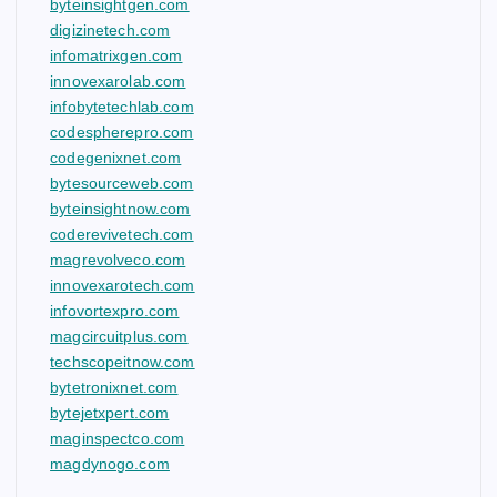
byteinsightgen.com
digizinetech.com
infomatrixgen.com
innovexarolab.com
infobytetechlab.com
codespherepro.com
codegenixnet.com
bytesourceweb.com
byteinsightnow.com
coderevivetech.com
magrevolveco.com
innovexarotech.com
infovortexpro.com
magcircuitplus.com
techscopeitnow.com
bytetronixnet.com
bytejetxpert.com
maginspectco.com
magdynogo.com