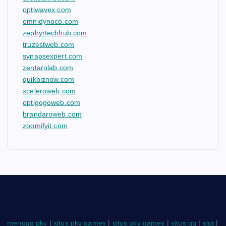
optiwavex.com
omnidynoco.com
zephyrtechhub.com
truzestweb.com
synapsexpert.com
zentarolab.com
quikbiznow.com
xceleroweb.com
optigogoweb.com
brandaroweb.com
zoomifyit.com
menuqq pkv
|
situs pkv games
|
situs pkv games
|
situs qq
|
slot
|