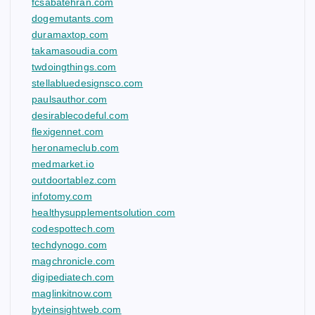
fcsabatehran.com
dogemutants.com
duramaxtop.com
takamasoudia.com
twdoingthings.com
stellabluedesignsco.com
paulsauthor.com
desirablecodeful.com
flexigennet.com
heronameclub.com
medmarket.io
outdoortablez.com
infotomy.com
healthysupplementsolution.com
codespottech.com
techdynogo.com
magchronicle.com
digipediatech.com
maglinkitnow.com
byteinsightweb.com