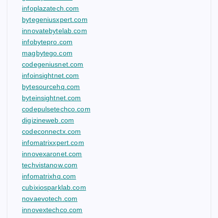
infoplazatech.com
bytegeniusxpert.com
innovatebytelab.com
infobytepro.com
magbytego.com
codegeniusnet.com
infoinsightnet.com
bytesourcehq.com
byteinsightnet.com
codepulsetechco.com
digizineweb.com
codeconnectx.com
infomatrixxpert.com
innovexaronet.com
techvistanow.com
infomatrixhq.com
cubixiosparklab.com
novaevotech.com
innovextechco.com