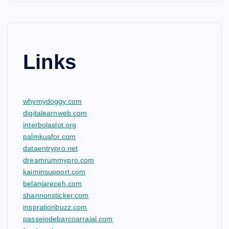
Links
whymydoggy.com
digitalearnweb.com
interbolaslot.org
palmkuafor.com
dataentrypro.net
dreamrummypro.com
kaiminsupport.com
belanjareceh.com
shannonsticker.com
insprationbuzz.com
passeiodebarcoarraial.com