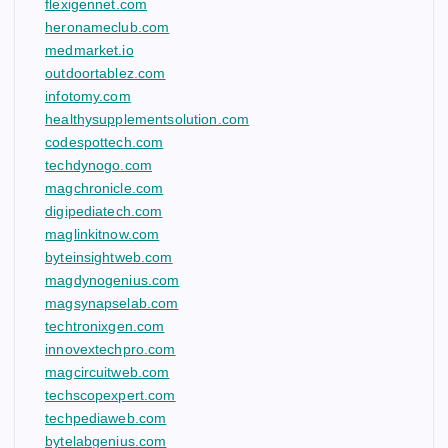
flexigennet.com
heronameclub.com
medmarket.io
outdoortablez.com
infotomy.com
healthysupplementsolution.com
codespottech.com
techdynogo.com
magchronicle.com
digipediatech.com
maglinkitnow.com
byteinsightweb.com
magdynogenius.com
magsynapselab.com
techtronixgen.com
innovextechpro.com
magcircuitweb.com
techscopexpert.com
techpediaweb.com
bytelabgenius.com