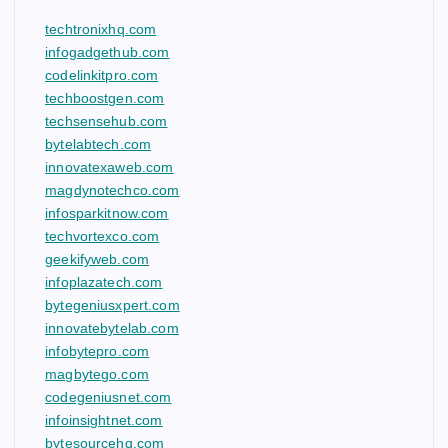
techtronixhq.com
infogadgethub.com
codelinkitpro.com
techboostgen.com
techsensehub.com
bytelabtech.com
innovatexaweb.com
magdynotechco.com
infosparkitnow.com
techvortexco.com
geekifyweb.com
infoplazatech.com
bytegeniusxpert.com
innovatebytelab.com
infobytepro.com
magbytego.com
codegeniusnet.com
infoinsightnet.com
bytesourcehq.com