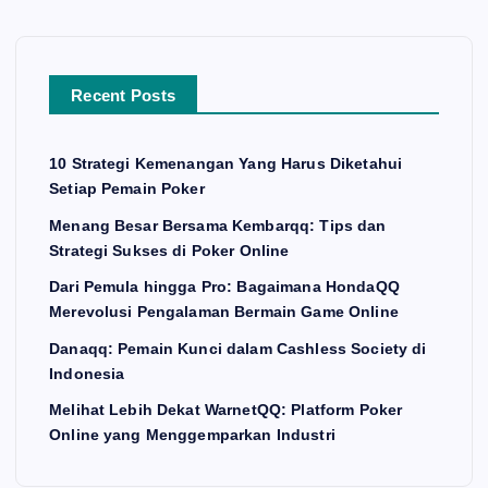
Recent Posts
10 Strategi Kemenangan Yang Harus Diketahui
Setiap Pemain Poker
Menang Besar Bersama Kembarqq: Tips dan
Strategi Sukses di Poker Online
Dari Pemula hingga Pro: Bagaimana HondaQQ
Merevolusi Pengalaman Bermain Game Online
Danaqq: Pemain Kunci dalam Cashless Society di
Indonesia
Melihat Lebih Dekat WarnetQQ: Platform Poker
Online yang Menggemparkan Industri