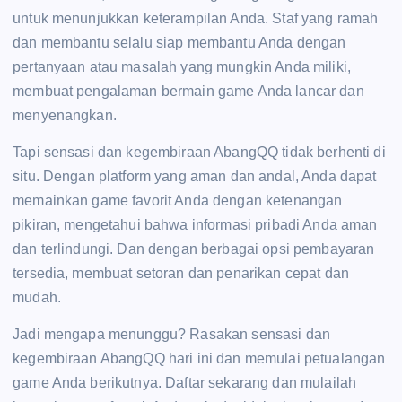
untuk menunjukkan keterampilan Anda. Staf yang ramah
dan membantu selalu siap membantu Anda dengan
pertanyaan atau masalah yang mungkin Anda miliki,
membuat pengalaman bermain game Anda lancar dan
menyenangkan.
Tapi sensasi dan kegembiraan AbangQQ tidak berhenti di
situ. Dengan platform yang aman dan andal, Anda dapat
memainkan game favorit Anda dengan ketenangan
pikiran, mengetahui bahwa informasi pribadi Anda aman
dan terlindungi. Dan dengan berbagai opsi pembayaran
tersedia, membuat setoran dan penarikan cepat dan
mudah.
Jadi mengapa menunggu? Rasakan sensasi dan
kegembiraan AbangQQ hari ini dan memulai petualangan
game Anda berikutnya. Daftar sekarang dan mulailah