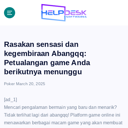
S
k
i
p
Mainkan di situs slot online gacor terpercaya yang
t
menawarkan bonus besar dan keamanan terbaik
untuk pengalaman bermain yang lebih aman dan
o
menguntungkan.
c
Rasakan sensasi dan
o
kegembiraan Abangqq:
n
Petualangan game Anda
t
e
berikutnya menunggu
n
t
Poker
March 20, 2025
[ad_1]
Mencari pengalaman bermain yang baru dan menarik?
Tidak terlihat lagi dari abangqq! Platform game online ini
menawarkan berbagai macam game yang akan membuat