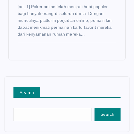
[ad_1] Poker online telah menjadi hobi populer
bagi banyak orang di seluruh dunia. Dengan
munculnya platform perjudian online, pemain kini
dapat menikmati permainan kartu favorit mereka
dari kenyamanan rumah mereka…
Search
Search