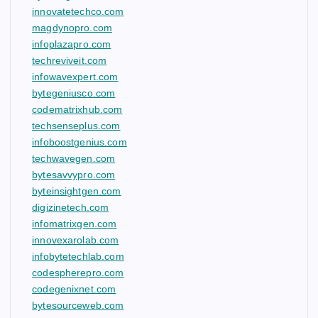
innovatetechco.com
magdynopro.com
infoplazapro.com
techreviveit.com
infowavexpert.com
bytegeniusco.com
codematrixhub.com
techsenseplus.com
infoboostgenius.com
techwavegen.com
bytesavvypro.com
byteinsightgen.com
digizinetech.com
infomatrixgen.com
innovexarolab.com
infobytetechlab.com
codespherepro.com
codegenixnet.com
bytesourceweb.com