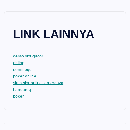
LINK LAINNYA
demo slot gacor
ahliqq
dominoqq
poker online
situs slot online terpercaya
bandarqq
poker