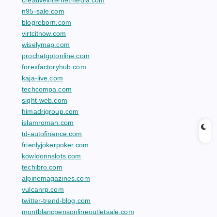
n95-sale.com
blogreborn.com
virtcitnow.com
wiselymap.com
prochatgptonline.com
forexfactoryhub.com
kaja-live.com
techcompa.com
sight-web.com
himadrigroup.com
islamroman.com
td-autofinance.com
frienlyjokerpoker.com
kowloonnslots.com
techibro.com
alpinemagazines.com
vulcanrp.com
twitter-trend-blog.com
montblancpensonlineoutletsale.com