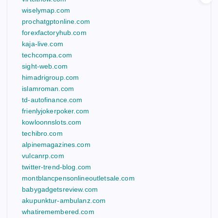
wiselymap.com
prochatgptonline.com
forexfactoryhub.com
kaja-live.com
techcompa.com
sight-web.com
himadrigroup.com
islamroman.com
td-autofinance.com
frienlyjokerpoker.com
kowloonnslots.com
techibro.com
alpinemagazines.com
vulcanrp.com
twitter-trend-blog.com
montblancpensonlineoutletsale.com
babygadgetsreview.com
akupunktur-ambulanz.com
whatiremembered.com