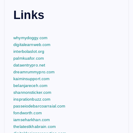
Links
whymydoggy.com
digitalearnweb.com
interbolaslot.org
palmkuafor.com
dataentrypro.net
dreamrummypro.com
kaiminsupport.com
belanjareceh.com
shannonsticker.com
insprationbuzz.com
passeiodebarcoarraial.com
fondworth.com
iamseharkhan.com
thelatestkhabrain.com