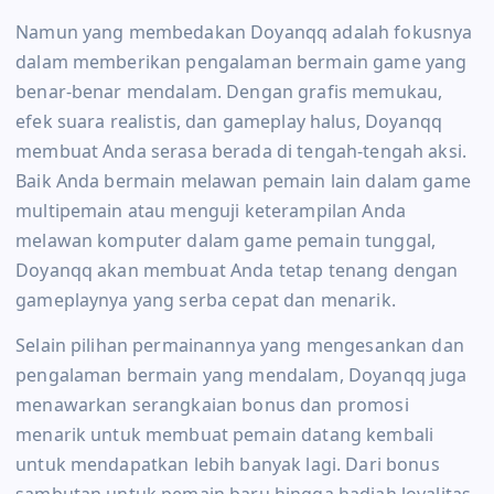
Namun yang membedakan Doyanqq adalah fokusnya
dalam memberikan pengalaman bermain game yang
benar-benar mendalam. Dengan grafis memukau,
efek suara realistis, dan gameplay halus, Doyanqq
membuat Anda serasa berada di tengah-tengah aksi.
Baik Anda bermain melawan pemain lain dalam game
multipemain atau menguji keterampilan Anda
melawan komputer dalam game pemain tunggal,
Doyanqq akan membuat Anda tetap tenang dengan
gameplaynya yang serba cepat dan menarik.
Selain pilihan permainannya yang mengesankan dan
pengalaman bermain yang mendalam, Doyanqq juga
menawarkan serangkaian bonus dan promosi
menarik untuk membuat pemain datang kembali
untuk mendapatkan lebih banyak lagi. Dari bonus
sambutan untuk pemain baru hingga hadiah loyalitas