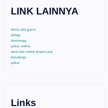
LINK LAINNYA
demo slot gacor
ahliqq
dominoqq
poker online
situs slot online terpercaya
bandarqq
poker
Links