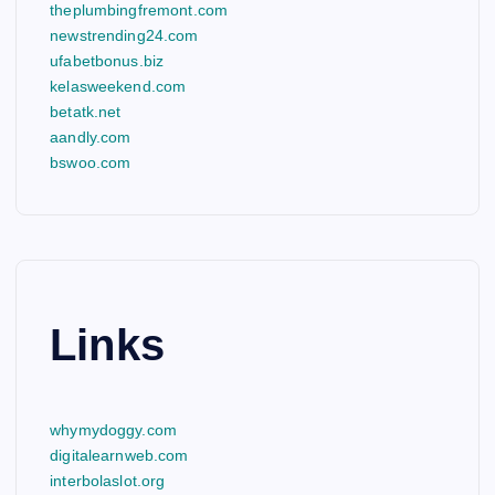
theplumbingfremont.com
newstrending24.com
ufabetbonus.biz
kelasweekend.com
betatk.net
aandly.com
bswoo.com
Links
whymydoggy.com
digitalearnweb.com
interbolaslot.org