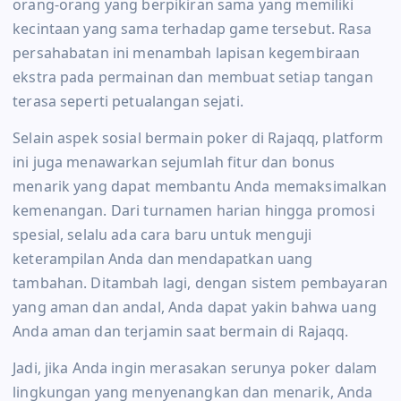
orang-orang yang berpikiran sama yang memiliki
kecintaan yang sama terhadap game tersebut. Rasa
persahabatan ini menambah lapisan kegembiraan
ekstra pada permainan dan membuat setiap tangan
terasa seperti petualangan sejati.
Selain aspek sosial bermain poker di Rajaqq, platform
ini juga menawarkan sejumlah fitur dan bonus
menarik yang dapat membantu Anda memaksimalkan
kemenangan. Dari turnamen harian hingga promosi
spesial, selalu ada cara baru untuk menguji
keterampilan Anda dan mendapatkan uang
tambahan. Ditambah lagi, dengan sistem pembayaran
yang aman dan andal, Anda dapat yakin bahwa uang
Anda aman dan terjamin saat bermain di Rajaqq.
Jadi, jika Anda ingin merasakan serunya poker dalam
lingkungan yang menyenangkan dan menarik, Anda