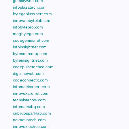
geekifyweb.com
infoplazatech.com
bytegeniusxpert.com
innovatebytelab.com
infobytepro.com
magbytego.com
codegeniusnet.com
infoinsightnet.com
bytesourcehq.com
byteinsightnet.com
codepulsetechco.com
digizineweb.com
codeconnectx.com
infomatrixxpert.com
innovexaronet.com
techvistanow.com
infomatrixhq.com
cubixiosparklab.com
novaevotech.com
innovextechco.com