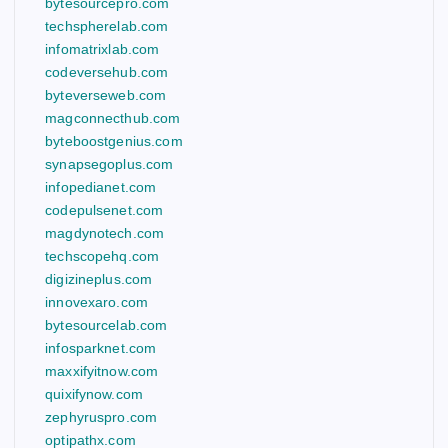
bytesourcepro.com
techspherelab.com
infomatrixlab.com
codeversehub.com
byteverseweb.com
magconnecthub.com
byteboostgenius.com
synapsegoplus.com
infopedianet.com
codepulsenet.com
magdynotech.com
techscopehq.com
digizineplus.com
innovexaro.com
bytesourcelab.com
infosparknet.com
maxxifyitnow.com
quixifynow.com
zephyruspro.com
optipathx.com