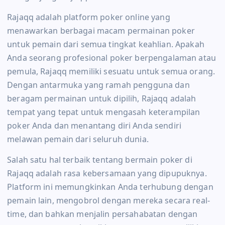
Rajaqq adalah platform poker online yang
menawarkan berbagai macam permainan poker
untuk pemain dari semua tingkat keahlian. Apakah
Anda seorang profesional poker berpengalaman atau
pemula, Rajaqq memiliki sesuatu untuk semua orang.
Dengan antarmuka yang ramah pengguna dan
beragam permainan untuk dipilih, Rajaqq adalah
tempat yang tepat untuk mengasah keterampilan
poker Anda dan menantang diri Anda sendiri
melawan pemain dari seluruh dunia.
Salah satu hal terbaik tentang bermain poker di
Rajaqq adalah rasa kebersamaan yang dipupuknya.
Platform ini memungkinkan Anda terhubung dengan
pemain lain, mengobrol dengan mereka secara real-
time, dan bahkan menjalin persahabatan dengan