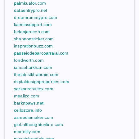
palmkuafor.com
dataentrypro.net
dreamrummypro.com
kaiminsupport.com
belanjareceh.com
shannonsticker.com
insprationbuzz.com
passeiodebarcoarraial.com
fondworth.com
iamseharkhan.com
thelatestkhabrain.com
digitaldesignproperties.com
sarkariresultex.com
mealizo.com
barknpaws.net
cellostore.info
asmediamaker.com
globalthoughtonline.com
moneiify.com
myyatchrentals.com