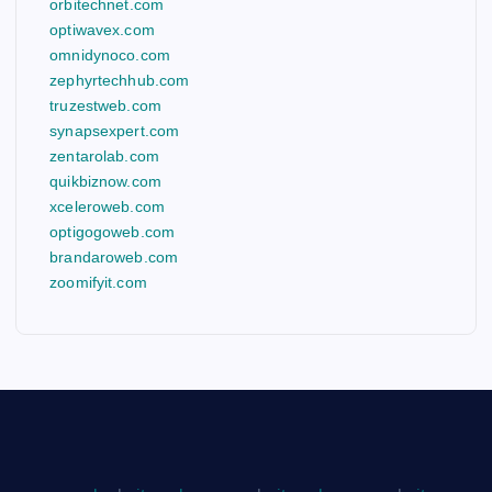
orbitechnet.com
optiwavex.com
omnidynoco.com
zephyrtechhub.com
truzestweb.com
synapsexpert.com
zentarolab.com
quikbiznow.com
xceleroweb.com
optigogoweb.com
brandaroweb.com
zoomifyit.com