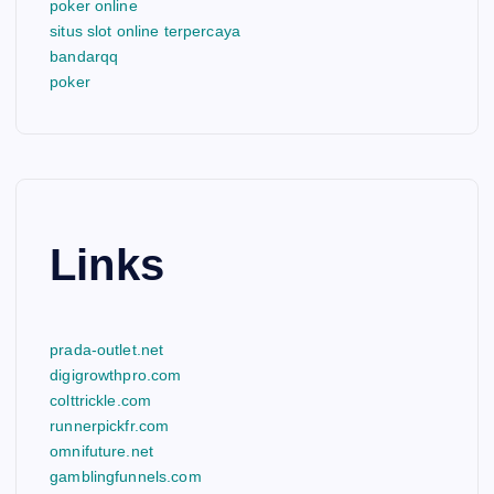
poker online
situs slot online terpercaya
bandarqq
poker
Links
prada-outlet.net
digigrowthpro.com
colttrickle.com
runnerpickfr.com
omnifuture.net
gamblingfunnels.com