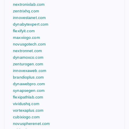
nextronixlab.com
zentrixhq.com
innovestanet.com
dynabytexpert.com
flexifyit.com
maxxiogo.com
novusgotech.com
nextronnet.com
dynamoxco.com
zenturogen.com
innovexaweb.com
brandioplus.com
dynawebpro.com
synapsegen.com
flexipathlab.com
vividushq.com
vortexaplus.com
cubixiogo.com
novuspherenet.com