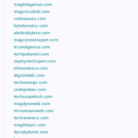
maglinkgenius.com
magcircuitlab.com
codewavex.com
byteboostco.com
elektrabyteco.com
magconnectxpert.com
truzestgenius.com
techpulsenet.com
zephyrtechxpert.com
infovortexco.com
digizinelab.com
techwavego.com
codepulsex.com
techscopetech.com
magdynoweb.com
innovexaroweb.com
techreviveco.com
maglinkaro.com
dynabytenet.com