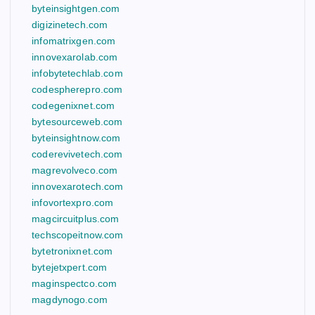
byteinsightgen.com
digizinetech.com
infomatrixgen.com
innovexarolab.com
infobytetechlab.com
codespherepro.com
codegenixnet.com
bytesourceweb.com
byteinsightnow.com
coderevivetech.com
magrevolveco.com
innovexarotech.com
infovortexpro.com
magcircuitplus.com
techscopeitnow.com
bytetronixnet.com
bytejetxpert.com
maginspectco.com
magdynogo.com