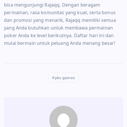
bisa mengunjungi Rajaqq. Dengan beragam
permainan, rasa komunitas yang kuat, serta bonus
dan promosi yang menarik, Rajaqq memiliki semua
yang Anda butuhkan untuk membawa permainan
poker Anda ke level berikutnya. Daftar hari ini dan
mulai bermain untuk peluang Anda menang besar!
pkv games