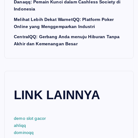
Danaqq: Pemain Kunci dalam Cashless Society di
Indonesia
Melihat Lebih Dekat WarnetQQ: Platform Poker
Online yang Menggemparkan Industri
CentralQQ: Gerbang Anda menuju Hiburan Tanpa
Akhir dan Kemenangan Besar
LINK LAINNYA
demo slot gacor
ahliqq
dominoqq