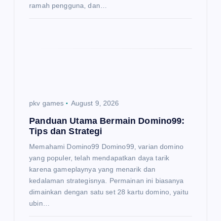
n
ramah pengguna, dan…
pkv games
August 9, 2026
Panduan Utama Bermain Domino99:
Tips dan Strategi
Memahami Domino99 Domino99, varian domino
yang populer, telah mendapatkan daya tarik
karena gameplaynya yang menarik dan
kedalaman strategisnya. Permainan ini biasanya
dimainkan dengan satu set 28 kartu domino, yaitu
ubin…