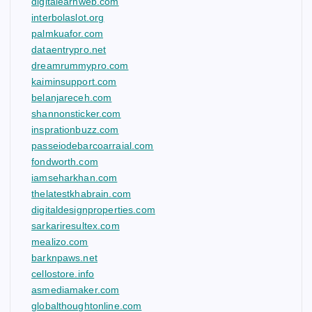
digitalearnweb.com
interbolaslot.org
palmkuafor.com
dataentrypro.net
dreamrummypro.com
kaiminsupport.com
belanjareceh.com
shannonsticker.com
insprationbuzz.com
passeiodebarcoarraial.com
fondworth.com
iamseharkhan.com
thelatestkhabrain.com
digitaldesignproperties.com
sarkariresultex.com
mealizo.com
barknpaws.net
cellostore.info
asmediamaker.com
globalthoughtonline.com