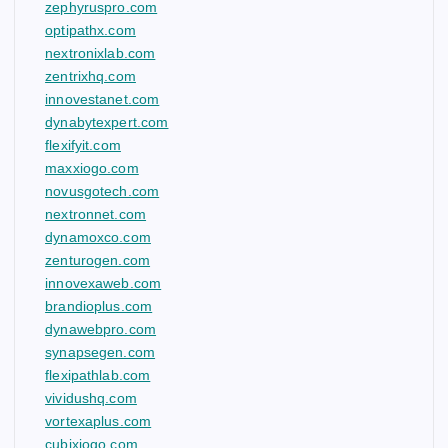
zephyruspro.com
optipathx.com
nextronixlab.com
zentrixhq.com
innovestanet.com
dynabytexpert.com
flexifyit.com
maxxiogo.com
novusgotech.com
nextronnet.com
dynamoxco.com
zenturogen.com
innovexaweb.com
brandioplus.com
dynawebpro.com
synapsegen.com
flexipathlab.com
vividushq.com
vortexaplus.com
cubixiogo.com