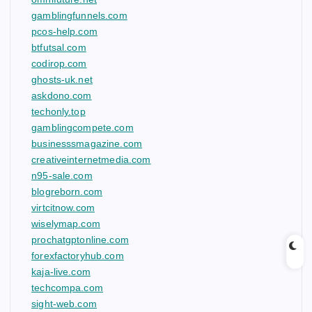
gamblingfunnels.com
pcos-help.com
btfutsal.com
codirop.com
ghosts-uk.net
askdono.com
techonly.top
gamblingcompete.com
businesssmagazine.com
creativeinternetmedia.com
n95-sale.com
blogreborn.com
virtcitnow.com
wiselymap.com
prochatgptonline.com
forexfactoryhub.com
kaja-live.com
techcompa.com
sight-web.com