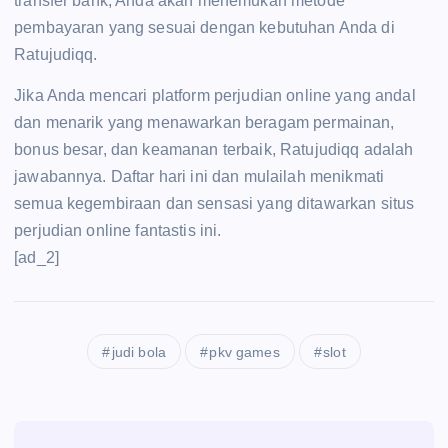
transfer bank, Anda akan menemukan metode
pembayaran yang sesuai dengan kebutuhan Anda di
Ratujudiqq.
Jika Anda mencari platform perjudian online yang andal
dan menarik yang menawarkan beragam permainan,
bonus besar, dan keamanan terbaik, Ratujudiqq adalah
jawabannya. Daftar hari ini dan mulailah menikmati
semua kegembiraan dan sensasi yang ditawarkan situs
perjudian online fantastis ini.
[ad_2]
judi bola
pkv games
slot