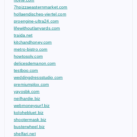
7hpizzaeasternmarket.com
hollaendisches-viertel.com
proengine-ultra24.com
lifewithoutlanyards.com
traida.net
kitchandhoney.com
metro-bistro.com
howtosolv.com
delicesdemanon.com
testboo.com
weddingdressstudio.com
premiumplox.com
yayosbk.com
neilhardie.biz
webmoneysurf.biz
kolohebluet.biz
shootermask.biz
busterwheel.biz
shelfari.net