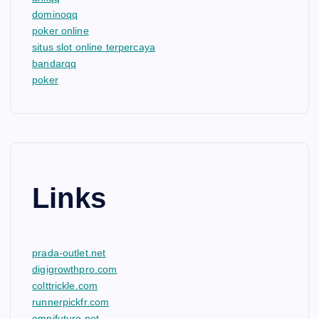
dominoqq
poker online
situs slot online terpercaya
bandarqq
poker
Links
prada-outlet.net
digigrowthpro.com
colttrickle.com
runnerpickfr.com
omnifuture.net