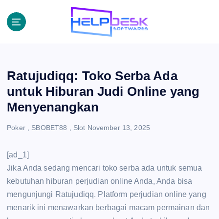
S
k
i
p
Mainkan di situs slot online gacor terpercaya yang
t
menawarkan bonus besar dan keamanan terbaik
untuk pengalaman bermain yang lebih aman dan
o
menguntungkan.
c
Ratujudiqq: Toko Serba Ada
o
untuk Hiburan Judi Online yang
n
Menyenangkan
t
e
Poker
,
SBOBET88
,
Slot
November 13, 2025
n
t
[ad_1]
Jika Anda sedang mencari toko serba ada untuk semua
kebutuhan hiburan perjudian online Anda, Anda bisa
mengunjungi Ratujudiqq. Platform perjudian online yang
menarik ini menawarkan berbagai macam permainan dan