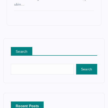
ubin…
Search
Search
Recent Posts