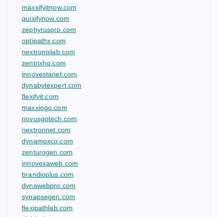
maxxifyitnow.com
quixifynow.com
zephyruspro.com
optipathx.com
nextronixlab.com
zentrixhq.com
innovestanet.com
dynabytexpert.com
flexifyit.com
maxxiogo.com
novusgotech.com
nextronnet.com
dynamoxco.com
zenturogen.com
innovexaweb.com
brandioplus.com
dynawebpro.com
synapsegen.com
flexipathlab.com