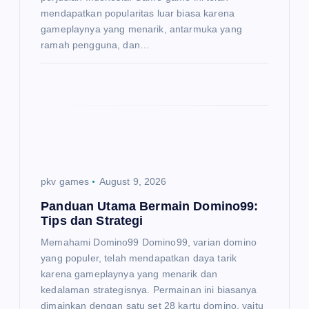
i
mendapatkan popularitas luar biasa karena
o
gameplaynya yang menarik, antarmuka yang
ramah pengguna, dan…
n
pkv games
August 9, 2026
Panduan Utama Bermain Domino99:
Tips dan Strategi
Memahami Domino99 Domino99, varian domino
yang populer, telah mendapatkan daya tarik
karena gameplaynya yang menarik dan
kedalaman strategisnya. Permainan ini biasanya
dimainkan dengan satu set 28 kartu domino, yaitu