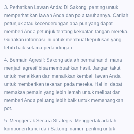
3. Perhatikan Lawan Anda: Di Sakong, penting untuk
memperhatikan lawan Anda dan pola taruhannya. Carilah
petunjuk atau kecenderungan apa pun yang dapat
memberi Anda petunjuk tentang kekuatan tangan mereka.
Gunakan informasi ini untuk membuat keputusan yang
lebih baik selama pertandingan.
4. Bermain Agresif: Sakong adalah permainan di mana
menjadi agresif bisa membuahkan hasil. Jangan takut
untuk menaikkan dan menaikkan kembali lawan Anda
untuk memberikan tekanan pada mereka. Hal ini dapat
memaksa pemain yang lebih lemah untuk melipat dan
memberi Anda peluang lebih baik untuk memenangkan
pot.
5. Menggertak Secara Strategis: Menggertak adalah
komponen kunci dari Sakong, namun penting untuk