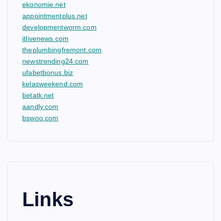
ekonomie.net
appointmentplus.net
developmentworm.com
itlivenews.com
theplumbingfremont.com
newstrending24.com
ufabetbonus.biz
kelasweekend.com
betatk.net
aandly.com
bswoo.com
Links