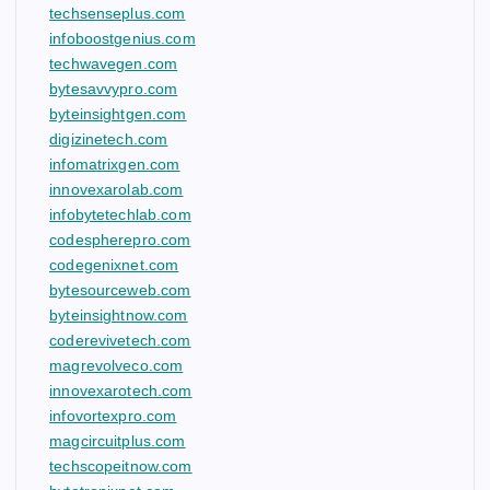
techsenseplus.com
infoboostgenius.com
techwavegen.com
bytesavvypro.com
byteinsightgen.com
digizinetech.com
infomatrixgen.com
innovexarolab.com
infobytetechlab.com
codespherepro.com
codegenixnet.com
bytesourceweb.com
byteinsightnow.com
coderevivetech.com
magrevolveco.com
innovexarotech.com
infovortexpro.com
magcircuitplus.com
techscopeitnow.com