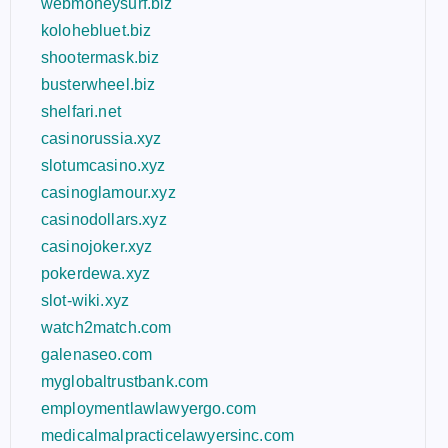
webmoneysurf.biz
kolohebluet.biz
shootermask.biz
busterwheel.biz
shelfari.net
casinorussia.xyz
slotumcasino.xyz
casinoglamour.xyz
casinodollars.xyz
casinojoker.xyz
pokerdewa.xyz
slot-wiki.xyz
watch2match.com
galenaseo.com
myglobaltrustbank.com
employmentlawlawyergo.com
medicalmalpracticelawyersinc.com