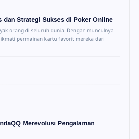
dan Strategi Sukses di Poker Online
nyak orang di seluruh dunia. Dengan munculnya
nikmati permainan kartu favorit mereka dari
ondaQQ Merevolusi Pengalaman