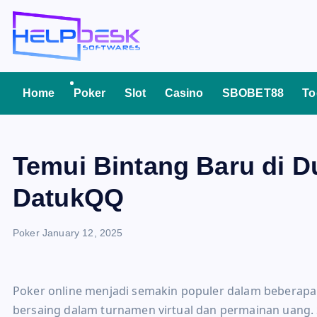
S
k
i
p
Mainkan di situs slot online gacor terpercaya yang
t
Home
Poker
Slot
Casino
SBOBET88
To
o
c
o
Temui Bintang Baru di D
n
t
DatukQQ
e
n
Poker
January 12, 2025
t
Poker online menjadi semakin populer dalam beberapa 
bersaing dalam turnamen virtual dan permainan uang. 