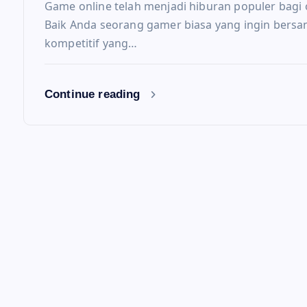
Game online telah menjadi hiburan populer bagi o
Baik Anda seorang gamer biasa yang ingin bersan
kompetitif yang…
Continue reading