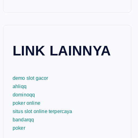
LINK LAINNYA
demo slot gacor
ahliqq
dominoqq
poker online
situs slot online terpercaya
bandarqq
poker