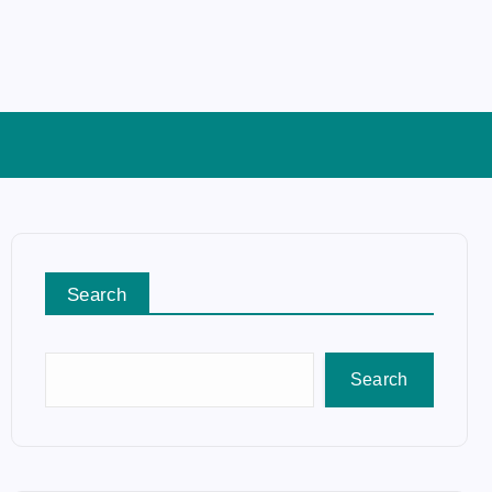
galaman bermain yang lebih aman dan menguntungkan.
Search
Search