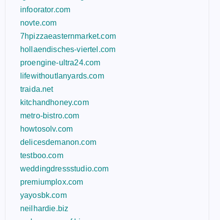
infoorator.com
novte.com
7hpizzaeasternmarket.com
hollaendisches-viertel.com
proengine-ultra24.com
lifewithoutlanyards.com
traida.net
kitchandhoney.com
metro-bistro.com
howtosolv.com
delicesdemanon.com
testboo.com
weddingdressstudio.com
premiumplox.com
yayosbk.com
neilhardie.biz