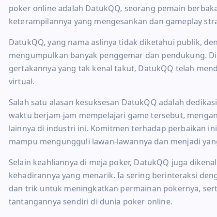
poker online adalah DatukQQ, seorang pemain berbak
keterampilannya yang mengesankan dan gameplay stra
DatukQQ, yang nama aslinya tidak diketahui publik, den
mengumpulkan banyak penggemar dan pendukung. Dike
gertakannya yang tak kenal takut, DatukQQ telah mend
virtual.
Salah satu alasan kesuksesan DatukQQ adalah dedika
waktu berjam-jam mempelajari game tersebut, menganal
lainnya di industri ini. Komitmen terhadap perbaikan 
mampu mengungguli lawan-lawannya dan menjadi yang t
Selain keahliannya di meja poker, DatukQQ juga dikena
kehadirannya yang menarik. Ia sering berinteraksi den
dan trik untuk meningkatkan permainan pokernya, se
tantangannya sendiri di dunia poker online.