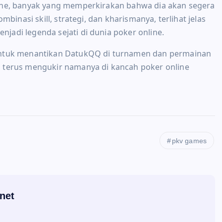
line, banyak yang memperkirakan bahwa dia akan segera
mbinasi skill, strategi, dan kharismanya, terlihat jelas
adi legenda sejati di dunia poker online.
 untuk menantikan DatukQQ di turnamen dan permainan
n terus mengukir namanya di kancah poker online
pkv games
net