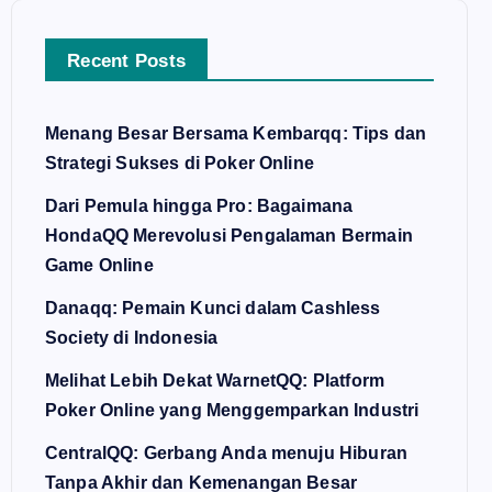
Recent Posts
Menang Besar Bersama Kembarqq: Tips dan
Strategi Sukses di Poker Online
Dari Pemula hingga Pro: Bagaimana
HondaQQ Merevolusi Pengalaman Bermain
Game Online
Danaqq: Pemain Kunci dalam Cashless
Society di Indonesia
Melihat Lebih Dekat WarnetQQ: Platform
Poker Online yang Menggemparkan Industri
CentralQQ: Gerbang Anda menuju Hiburan
Tanpa Akhir dan Kemenangan Besar