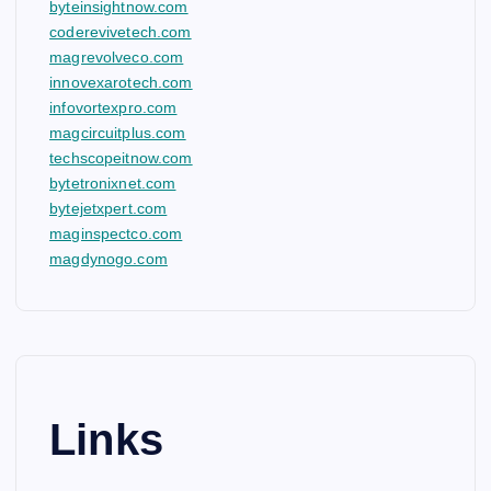
byteinsightnow.com
coderevivetech.com
magrevolveco.com
innovexarotech.com
infovortexpro.com
magcircuitplus.com
techscopeitnow.com
bytetronixnet.com
bytejetxpert.com
maginspectco.com
magdynogo.com
Links