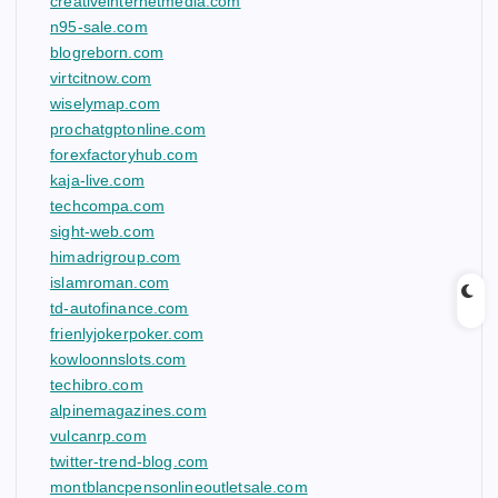
creativeinternetmedia.com
n95-sale.com
blogreborn.com
virtcitnow.com
wiselymap.com
prochatgptonline.com
forexfactoryhub.com
kaja-live.com
techcompa.com
sight-web.com
himadrigroup.com
islamroman.com
td-autofinance.com
frienlyjokerpoker.com
kowloonnslots.com
techibro.com
alpinemagazines.com
vulcanrp.com
twitter-trend-blog.com
montblancpensonlineoutletsale.com