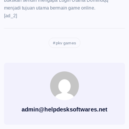
buktikan sendiri mengapa Login Utama Dominoqq
menjadi tujuan utama bermain game online.
[ad_2]
pkv games
admin@helpdesksoftwares.net