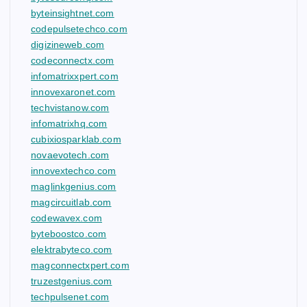
byteinsightnet.com
codepulsetechco.com
digizineweb.com
codeconnectx.com
infomatrixxpert.com
innovexaronet.com
techvistanow.com
infomatrixhq.com
cubixiosparklab.com
novaevotech.com
innovextechco.com
maglinkgenius.com
magcircuitlab.com
codewavex.com
byteboostco.com
elektrabyteco.com
magconnectxpert.com
truzestgenius.com
techpulsenet.com