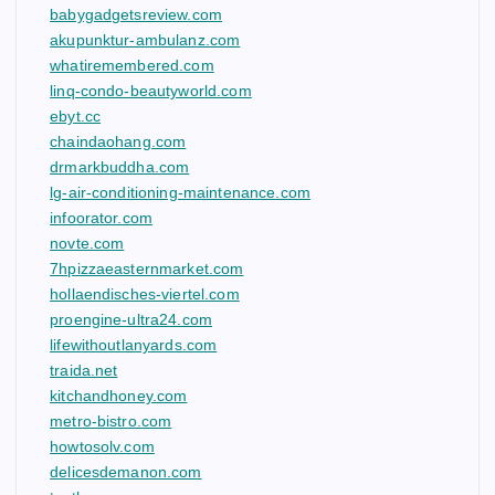
babygadgetsreview.com
akupunktur-ambulanz.com
whatiremembered.com
linq-condo-beautyworld.com
ebyt.cc
chaindaohang.com
drmarkbuddha.com
lg-air-conditioning-maintenance.com
infoorator.com
novte.com
7hpizzaeasternmarket.com
hollaendisches-viertel.com
proengine-ultra24.com
lifewithoutlanyards.com
traida.net
kitchandhoney.com
metro-bistro.com
howtosolv.com
delicesdemanon.com