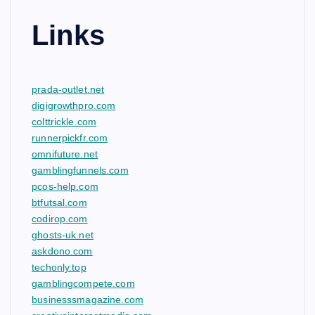
Links
prada-outlet.net
digigrowthpro.com
colttrickle.com
runnerpickfr.com
omnifuture.net
gamblingfunnels.com
pcos-help.com
btfutsal.com
codirop.com
ghosts-uk.net
askdono.com
techonly.top
gamblingcompete.com
businesssmagazine.com