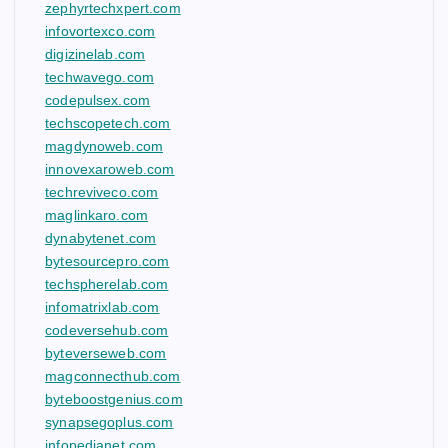
zephyrtechxpert.com
infovortexco.com
digizinelab.com
techwavego.com
codepulsex.com
techscopetech.com
magdynoweb.com
innovexaroweb.com
techreviveco.com
maglinkaro.com
dynabytenet.com
bytesourcepro.com
techspherelab.com
infomatrixlab.com
codeversehub.com
byteverseweb.com
magconnecthub.com
byteboostgenius.com
synapsegoplus.com
infopedianet.com