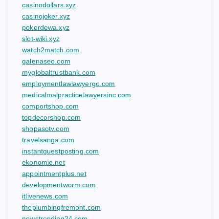
casinodollars.xyz
casinojoker.xyz
pokerdewa.xyz
slot-wiki.xyz
watch2match.com
galenaseo.com
myglobaltrustbank.com
employmentlawlawyergo.com
medicalmalpracticelawyersinc.com
comportshop.com
topdecorshop.com
shopasotv.com
travelsanga.com
instantguestposting.com
ekonomie.net
appointmentplus.net
developmentworm.com
itlivenews.com
theplumbingfremont.com
newstrending24.com