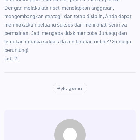
Dengan melakukan riset, menetapkan anggaran,
mengembangkan strategi, dan tetap disiplin, Anda dapat
meningkatkan peluang sukses dan menikmati serunya
permainan. Jadi mengapa tidak mencoba Jurusqq dan
temukan rahasia sukses dalam taruhan online? Semoga
beruntung!
[ad_2]
pkv games