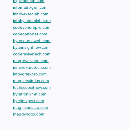
digizinetech.com
infomatrixgen.com
innovexarolab.com
infobytetechlab.com
codespherepro.com
codegenixnet.com
bytesourceweb.com
byteinsightnow.com
coderevivetech.com
magrevolveco.com
innovexarotech.com
infovortexpro.com
magcircuitplus.com
techscopeitnow.com
bytetronixnet.com
bytejetxpert.com
maginspectco.com
magdynogo.com