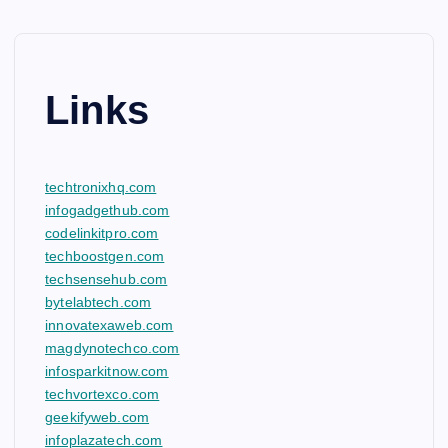
Links
techtronixhq.com
infogadgethub.com
codelinkitpro.com
techboostgen.com
techsensehub.com
bytelabtech.com
innovatexaweb.com
magdynotechco.com
infosparkitnow.com
techvortexco.com
geekifyweb.com
infoplazatech.com