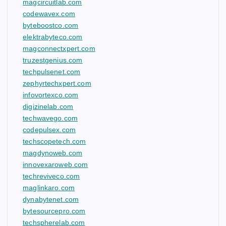
magcircuitlab.com
codewavex.com
byteboostco.com
elektrabyteco.com
magconnectxpert.com
truzestgenius.com
techpulsenet.com
zephyrtechxpert.com
infovortexco.com
digizinelab.com
techwavego.com
codepulsex.com
techscopetech.com
magdynoweb.com
innovexaroweb.com
techreviveco.com
maglinkaro.com
dynabytenet.com
bytesourcepro.com
techspherelab.com