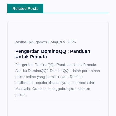
v
Related Posts
i
g
casino
pkv games
August 9, 2026
a
Pengertian DominoQQ : Panduan
Untuk Pemula
t
Pengertian DominoQQ : Panduan Untuk Pemula
i
Apa itu DominoQQ? DominoQQ adalah permainan
poker online yang berakar pada Domino
o
tradisional, populer khususnya di Indonesia dan
Malaysia. Game ini menggabungkan elemen
poker…
n