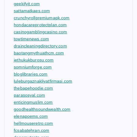
geekifyit.com
sattamatkaes.com
crunchyrollpremiumapk.com
hondacareprotectplan.com
casinogamblingcasino.com
towtimenews.com
draincleaningdirectory.com
baotangmythuathcm.com
jethukukburosu.com
somniumforge.com
bloglibraries.com
luleburgaznakliyatfirmasi.com
thebapehoodie.com
parasosyal.com
enticingmuslim.com
goodhealthsoundwealth.com
elenapoems.com
hellmouseretro.com
fcsabatehran.com