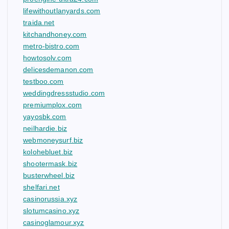
lifewithoutlanyards.com
traida.net
kitchandhoney.com
metro-bistro.com
howtosolv.com
delicesdemanon.com
testboo.com
weddingdressstudio.com
premiumplox.com
yayosbk.com
neilhardie.biz
webmoneysurf.biz
kolohebluet.biz
shootermask.biz
busterwheel.biz
shelfari.net
casinorussia.xyz
slotumcasino.xyz
casinoglamour.xyz