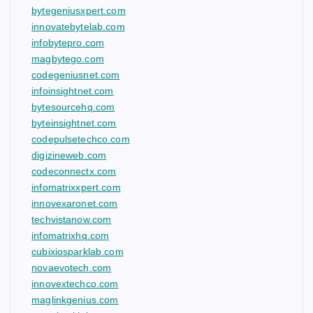
bytegeniusxpert.com
innovatebytelab.com
infobytepro.com
magbytego.com
codegeniusnet.com
infoinsightnet.com
bytesourcehq.com
byteinsightnet.com
codepulsetechco.com
digizineweb.com
codeconnectx.com
infomatrixxpert.com
innovexaronet.com
techvistanow.com
infomatrixhq.com
cubixiosparklab.com
novaevotech.com
innovextechco.com
maglinkgenius.com