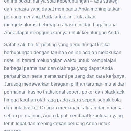
online bukan hanya soal keberuntungan – ada strategi
dan rahasia yang dapat membantu Anda meningkatkan
peluang menang. Pada artikel ini, kita akan
mengeksplorasi beberapa rahasia ini dan bagaimana
Anda dapat menggunakannya untuk keuntungan Anda.
Salah satu hal terpenting yang perlu diingat ketika
berhubungan dengan taruhan online adalah melakukan
riset. Ini berarti meluangkan waktu untuk mempelajari
berbagai permainan dan olahraga yang dapat Anda
pertaruhkan, serta memahami peluang dan cara kerjanya.
Jurusqq menawarkan beragam pilihan taruhan, mulai dari
permainan kasino tradisional seperti poker dan blackjack
hingga taruhan olahraga pada acara seperti sepak bola
dan bola basket. Dengan memahami aturan dan nuansa
setiap permainan, Anda dapat membuat keputusan yang
lebih tepat dan meningkatkan peluang Anda untuk