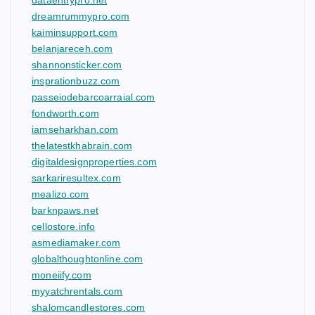
dreamrummypro.com
kaiminsupport.com
belanjareceh.com
shannonsticker.com
insprationbuzz.com
passeiodebarcoarraial.com
fondworth.com
iamseharkhan.com
thelatestkhabrain.com
digitaldesignproperties.com
sarkariresultex.com
mealizo.com
barknpaws.net
cellostore.info
asmediamaker.com
globalthoughtonline.com
moneiify.com
myyatchrentals.com
shalomcandlestores.com