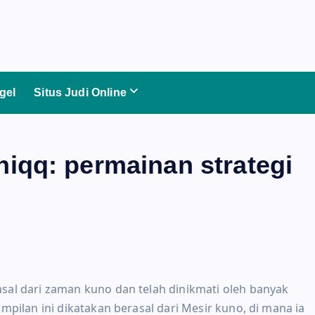
 menawarkan bonus besar dan keamanan terbaik untuk pen
gel
Situs Judi Online
iqq: permainan strategi
sal dari zaman kuno dan telah dinikmati oleh banyak
mpilan ini dikatakan berasal dari Mesir kuno, di mana ia