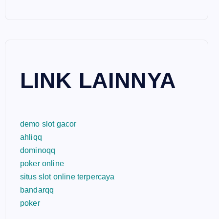
LINK LAINNYA
demo slot gacor
ahliqq
dominoqq
poker online
situs slot online terpercaya
bandarqq
poker