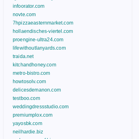
infoorator.com
novte.com
7hpizzaeasternmarket.com
hollaendisches-viertel.com
proengine-ultra24.com
lifewithoutlanyards.com
traida.net
kitchandhoney.com
metro-bistro.com
howtosolv.com
delicesdemanon.com
testboo.com
weddingdressstudio.com
premiumplox.com
yayosbk.com
neilhardie.biz