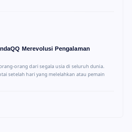
ondaQQ Merevolusi Pengalaman
rang-orang dari segala usia di seluruh dunia.
tai setelah hari yang melelahkan atau pemain