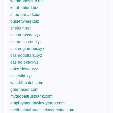
webmoneysurf.biz
kolohebluet.biz
shootermask.biz
busterwheel.biz
shelfari.net
casinorussia.xyz
slotumcasino.xyz
casinoglamour.xyz
casinodollars.xyz
casinojoker.xyz
pokerdewa.xyz
slot-wiki.xyz
watch2match.com
galenaseo.com
myglobaltrustbank.com
employmentlawlawyergo.com
medicalmalpracticelawyersinc.com