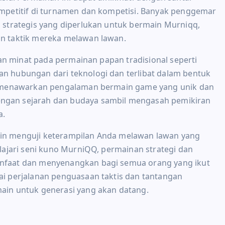
mpetitif di turnamen dan kompetisi. Banyak penggemar
 strategis yang diperlukan untuk bermain Murniqq,
n taktik mereka melawan lawan.
tan minat pada permainan papan tradisional seperti
 hubungan dari teknologi dan terlibat dalam bentuk
Q menawarkan pengalaman bermain game yang unik dan
gan sejarah dan budaya sambil mengasah pemikiran
a.
in menguji keterampilan Anda melawan lawan yang
lajari seni kuno MurniQQ, permainan strategi dan
nfaat dan menyenangkan bagi semua orang yang ikut
i perjalanan penguasaan taktis dan tantangan
ain untuk generasi yang akan datang.