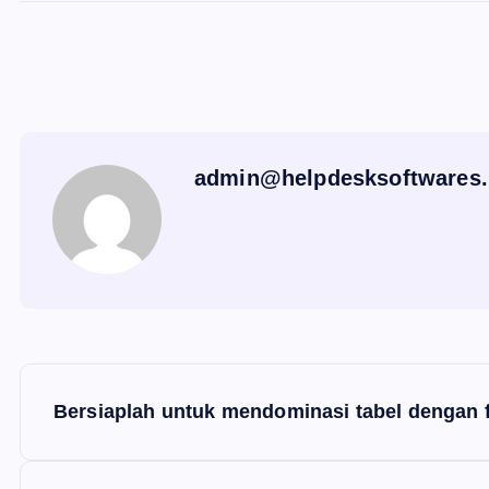
admin@helpdesksoftwares.
P
Bersiaplah untuk mendominasi tabel dengan 
o