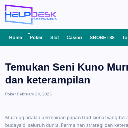
S
k
i
p
Mainkan di situs slot online gacor terpercaya yang
t
Home
Poker
Slot
Casino
SBOBET88
To
o
c
o
Temukan Seni Kuno Murn
n
t
dan keterampilan
e
n
Poker
February 24, 2025
t
Murniqq adalah permainan papan tradisional yang bera
budaya di seluruh dunia. Permainan strategi dan ketera