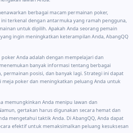
 menawarkan berbagai macam permainan poker,
s ini terkenal dengan antarmuka yang ramah pengguna,
mainan untuk dipilih. Apakah Anda seorang pemain
s yang ingin meningkatkan keterampilan Anda, AbangQQ
n poker Anda adalah dengan mempelajari dan
t menemukan banyak informasi tentang berbagai
 permainan posisi, dan banyak lagi. Strategi ini dapat
i meja poker dan meningkatkan peluang Anda untuk
rena memungkinkan Anda menipu lawan dan
amun, gertakan harus digunakan secara hemat dan
Anda mengetahui taktik Anda. Di AbangQQ, Anda dapat
cara efektif untuk memaksimalkan peluang kesuksesan