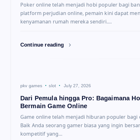
i
Poker online telah menjadi hobi populer bagi ba
platform perjudian online, pemain kini dapat me
g
kenyamanan rumah mereka sendiri.…
a
Continue reading
t
i
o
pkv games
slot
July 27, 2026
Dari Pemula hingga Pro: Bagaimana H
n
Bermain Game Online
Game online telah menjadi hiburan populer bagi o
Baik Anda seorang gamer biasa yang ingin bersan
kompetitif yang…