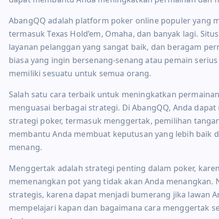
AbangQQ adalah platform poker online populer yang
termasuk Texas Hold’em, Omaha, dan banyak lagi. Situ
layanan pelanggan yang sangat baik, dan beragam per
biasa yang ingin bersenang-senang atau pemain seriu
memiliki sesuatu untuk semua orang.
Salah satu cara terbaik untuk meningkatkan permaina
menguasai berbagai strategi. Di AbangQQ, Anda dapa
strategi poker, termasuk menggertak, pemilihan tangan,
membantu Anda membuat keputusan yang lebih baik d
menang.
Menggertak adalah strategi penting dalam poker, ka
memenangkan pot yang tidak akan Anda menangkan. N
strategis, karena dapat menjadi bumerang jika lawan 
mempelajari kapan dan bagaimana cara menggertak se