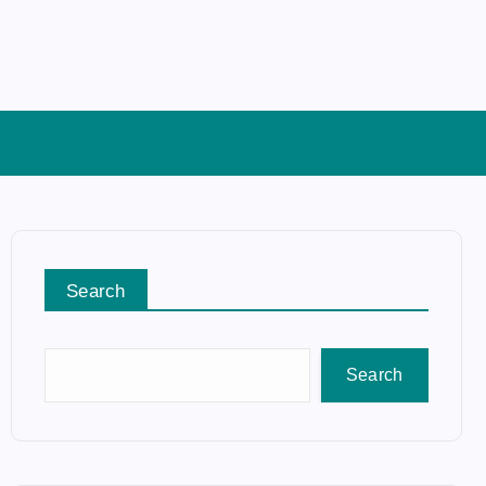
galaman bermain yang lebih aman dan menguntungkan.
Search
Search