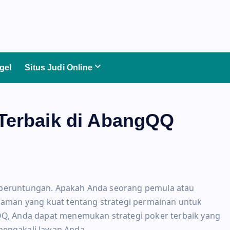
 menawarkan bonus besar dan keamanan terbaik untuk pen
gel
Situs Judi Online
 Terbaik di AbangQQ
keberuntungan. Apakah Anda seorang pemula atau
aman yang kuat tentang strategi permainan untuk
, Anda dapat menemukan strategi poker terbaik yang
engakali lawan Anda.