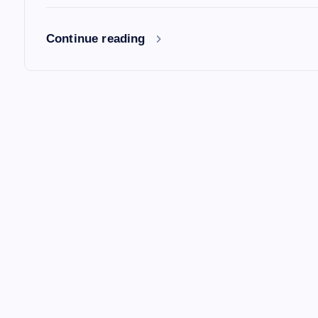
Continue reading