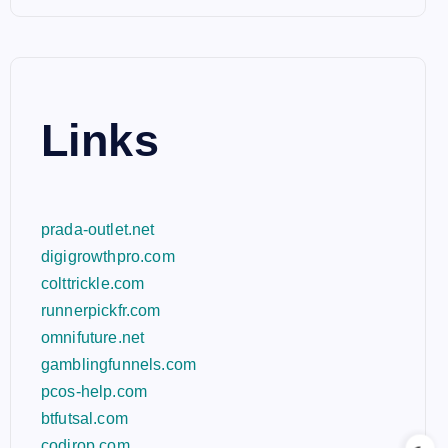
Links
prada-outlet.net
digigrowthpro.com
colttrickle.com
runnerpickfr.com
omnifuture.net
gamblingfunnels.com
pcos-help.com
btfutsal.com
codirop.com