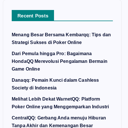
Recent Posts
Menang Besar Bersama Kembarqq: Tips dan
Strategi Sukses di Poker Online
Dari Pemula hingga Pro: Bagaimana
HondaQQ Merevolusi Pengalaman Bermain
Game Online
Danaqq: Pemain Kunci dalam Cashless
Society di Indonesia
Melihat Lebih Dekat WarnetQQ: Platform
Poker Online yang Menggemparkan Industri
CentralQQ: Gerbang Anda menuju Hiburan
Tanpa Akhir dan Kemenangan Besar