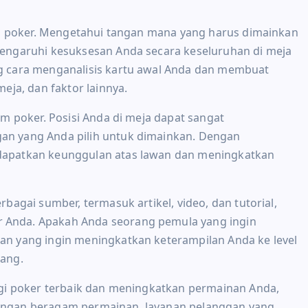
am poker. Mengetahui tangan mana yang harus dimainkan
engaruhi kesuksesan Anda secara keseluruhan di meja
g cara menganalisis kartu awal Anda dan membuat
eja, dan faktor lainnya.
m poker. Posisi Anda di meja dapat sangat
n yang Anda pilih untuk dimainkan. Dengan
dapatkan keunggulan atas lawan dan meningkatkan
agai sumber, termasuk artikel, video, dan tutorial,
Anda. Apakah Anda seorang pemula yang ingin
n yang ingin meningkatkan keterampilan Anda ke level
rang.
egi poker terbaik dan meningkatkan permainan Anda,
engan beragam permainan, layanan pelanggan yang