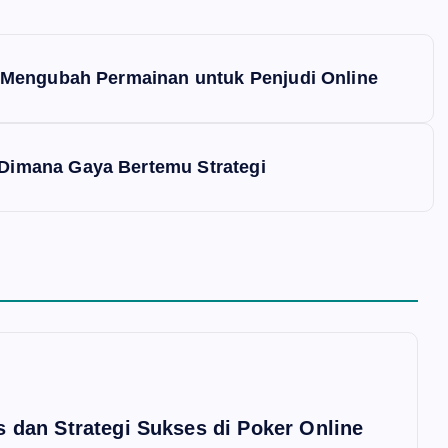
 Mengubah Permainan untuk Penjudi Online
imana Gaya Bertemu Strategi
dan Strategi Sukses di Poker Online