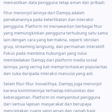
memastikan data pengguna tetap aman dan pribadi.
Fitur menonjol lainnya dari Damqq adalah
penekanannya pada keterlibatan dan interaksi
pengguna. Platform ini menawarkan berbagai fitur
yang memungkinkan pengguna terhubung satu sama
lain dengan cara yang bermakna, seperti obrolan
grup, streaming langsung, dan permainan interaktif.
Fokus pada membina hubungan yang tulus
membedakan Damqq dari platform media sosial
lainnya, yang sering kali memprioritaskan popularitas
dan suka daripada interaksi manusia yang asli.
Selain fitur-fitur inovatifnya, Damqq juga menonjol
karena komitmennya terhadap inklusivitas dan
keberagaman. Platform ini menyambut pengguna
dari semua lapisan masyarakat dan berupaya
menciptakan ruang yang aman dan ramah bagi