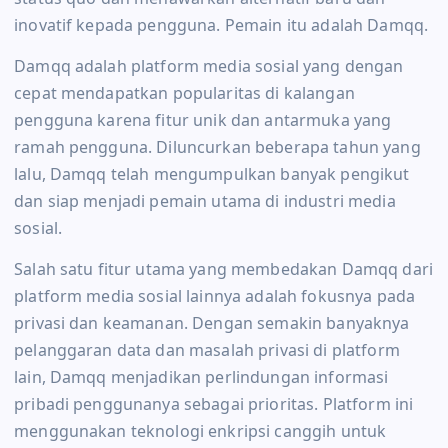
inovatif kepada pengguna. Pemain itu adalah Damqq.
Damqq adalah platform media sosial yang dengan
cepat mendapatkan popularitas di kalangan
pengguna karena fitur unik dan antarmuka yang
ramah pengguna. Diluncurkan beberapa tahun yang
lalu, Damqq telah mengumpulkan banyak pengikut
dan siap menjadi pemain utama di industri media
sosial.
Salah satu fitur utama yang membedakan Damqq dari
platform media sosial lainnya adalah fokusnya pada
privasi dan keamanan. Dengan semakin banyaknya
pelanggaran data dan masalah privasi di platform
lain, Damqq menjadikan perlindungan informasi
pribadi penggunanya sebagai prioritas. Platform ini
menggunakan teknologi enkripsi canggih untuk