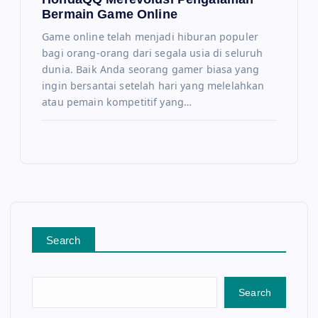
Bermain Game Online
Game online telah menjadi hiburan populer
bagi orang-orang dari segala usia di seluruh
dunia. Baik Anda seorang gamer biasa yang
ingin bersantai setelah hari yang melelahkan
atau pemain kompetitif yang…
Search
Search