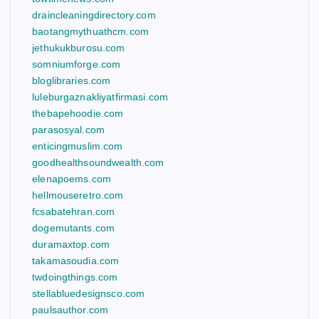
draincleaningdirectory.com
baotangmythuathcm.com
jethukukburosu.com
somniumforge.com
bloglibraries.com
luleburgaznakliyatfirmasi.com
thebapehoodie.com
parasosyal.com
enticingmuslim.com
goodhealthsoundwealth.com
elenapoems.com
hellmouseretro.com
fcsabatehran.com
dogemutants.com
duramaxtop.com
takamasoudia.com
twdoingthings.com
stellabluedesignsco.com
paulsauthor.com