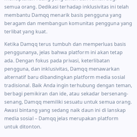
semua orang. Dedikasi terhadap inklusivitas ini telah
membantu Damqq menarik basis pengguna yang
beragam dan membangun komunitas pengguna yang
terlibat yang kuat.
Ketika Damqq terus tumbuh dan memperluas basis
penggunanya, jelas bahwa platform ini akan tetap
ada. Dengan fokus pada privasi, keterlibatan
pengguna, dan inklusivitas, Damqq menawarkan
alternatif baru dibandingkan platform media sosial
tradisional. Baik Anda ingin terhubung dengan teman,
berbagi pemikiran dan ide, atau sekadar bersenang-
senang, Damqq memiliki sesuatu untuk semua orang.
Awasi bintang yang sedang naik daun ini di lanskap
media sosial – Damqq jelas merupakan platform
untuk ditonton.