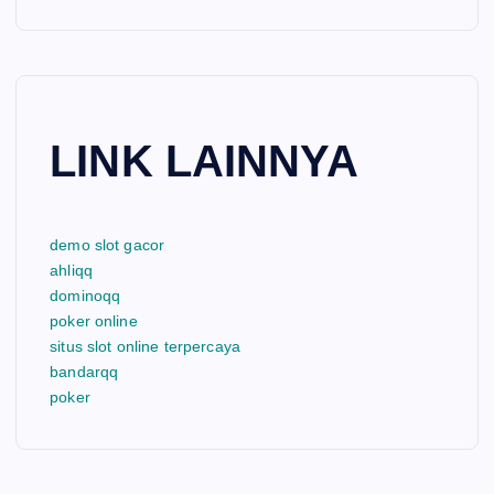
LINK LAINNYA
demo slot gacor
ahliqq
dominoqq
poker online
situs slot online terpercaya
bandarqq
poker