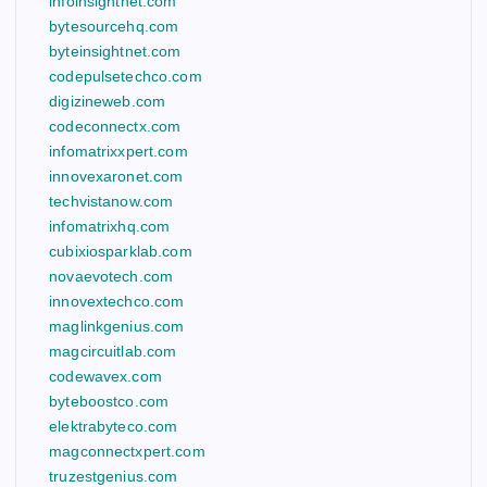
infoinsightnet.com
bytesourcehq.com
byteinsightnet.com
codepulsetechco.com
digizineweb.com
codeconnectx.com
infomatrixxpert.com
innovexaronet.com
techvistanow.com
infomatrixhq.com
cubixiosparklab.com
novaevotech.com
innovextechco.com
maglinkgenius.com
magcircuitlab.com
codewavex.com
byteboostco.com
elektrabyteco.com
magconnectxpert.com
truzestgenius.com