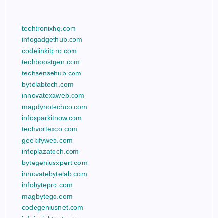
techtronixhq.com
infogadgethub.com
codelinkitpro.com
techboostgen.com
techsensehub.com
bytelabtech.com
innovatexaweb.com
magdynotechco.com
infosparkitnow.com
techvortexco.com
geekifyweb.com
infoplazatech.com
bytegeniusxpert.com
innovatebytelab.com
infobytepro.com
magbytego.com
codegeniusnet.com