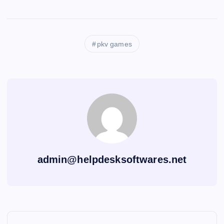
pkv games
admin@helpdesksoftwares.net
P