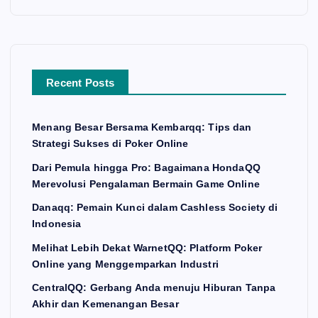
Recent Posts
Menang Besar Bersama Kembarqq: Tips dan
Strategi Sukses di Poker Online
Dari Pemula hingga Pro: Bagaimana HondaQQ
Merevolusi Pengalaman Bermain Game Online
Danaqq: Pemain Kunci dalam Cashless Society di
Indonesia
Melihat Lebih Dekat WarnetQQ: Platform Poker
Online yang Menggemparkan Industri
CentralQQ: Gerbang Anda menuju Hiburan Tanpa
Akhir dan Kemenangan Besar