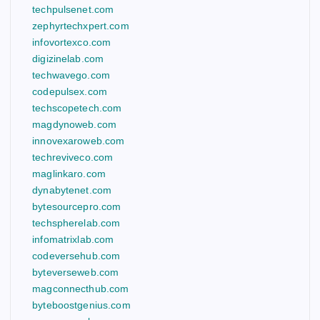
techpulsenet.com
zephyrtechxpert.com
infovortexco.com
digizinelab.com
techwavego.com
codepulsex.com
techscopetech.com
magdynoweb.com
innovexaroweb.com
techreviveco.com
maglinkaro.com
dynabytenet.com
bytesourcepro.com
techspherelab.com
infomatrixlab.com
codeversehub.com
byteverseweb.com
magconnecthub.com
byteboostgenius.com