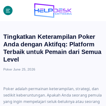
S
k
i
p
Mainkan di situs slot online gacor terpercaya
yang menawarkan bonus besar dan keamanan
t
terbaik untuk pengalaman bermain yang lebih
o
aman dan menguntungkan.
c
Tingkatkan Keterampilan Poker
o
Anda dengan Aktifqq: Platform
n
Terbaik untuk Pemain dari Semua
t
e
Level
n
t
Poker
June 25, 2026
Poker adalah permainan keterampilan, strategi, dan
sedikit keberuntungan. Apakah Anda seorang pemula
yang ingin mempelajari seluk-beluknya atau seorang