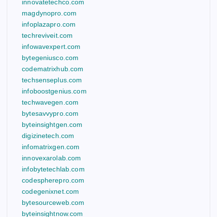
innovatetechco.com
magdynopro.com
infoplazapro.com
techreviveit.com
infowavexpert.com
bytegeniusco.com
codematrixhub.com
techsenseplus.com
infoboostgenius.com
techwavegen.com
bytesavvypro.com
byteinsightgen.com
digizinetech.com
infomatrixgen.com
innovexarolab.com
infobytetechlab.com
codespherepro.com
codegenixnet.com
bytesourceweb.com
byteinsightnow.com