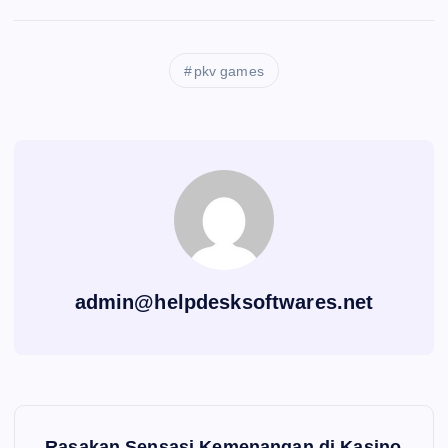
pkv games
admin@helpdesksoftwares.net
P
Rasakan Sensasi Kemenangan di Kasino