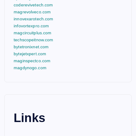
coderevivetech.com
magrevolveco.com
innovexarotech.com
infovortexpro.com
magcircuitplus.com
techscopeitnow.com
bytetronixnet.com
bytejetxpert.com
maginspectco.com
magdynogo.com
Links