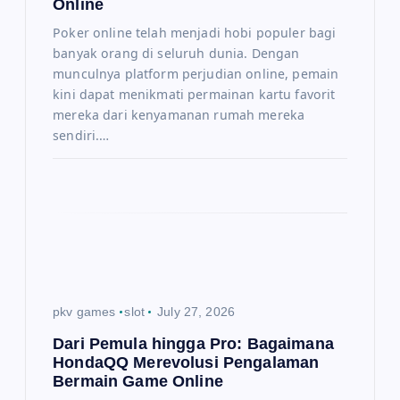
Online
t
Poker online telah menjadi hobi populer bagi
i
banyak orang di seluruh dunia. Dengan
munculnya platform perjudian online, pemain
kini dapat menikmati permainan kartu favorit
o
mereka dari kenyamanan rumah mereka
sendiri.…
n
pkv games
slot
July 27, 2026
Dari Pemula hingga Pro: Bagaimana
HondaQQ Merevolusi Pengalaman
Bermain Game Online