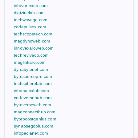
infovortexco.com
digizinelab.com
techwavego.com
codepulsex.com
techscopetech.com
magdynoweb.com
innovexaroweb.com
techreviveco.com
maglinkaro.com
dynabytenet.com
bytesourcepro.com
techspherelab.com
infomatrixlab.com
codeversehub.com
byteverseweb.com
magconnecthub.com
byteboostgenius.com
synapsegoplus.com
infopedianet.com