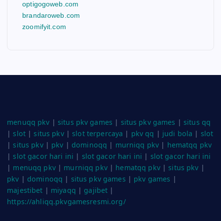
optigogoweb.com
brandaroweb.com
zoomifyit.com
menuqq pkv
|
situs pkv games
|
situs pkv games
|
situs qq
|
slot
|
situs pkv
|
slot terpercaya
|
pkv qq
|
judi bola
|
slot
|
situs pkv
|
pkv
|
dominoqq
|
murniqq pkv
|
hematqq pkv
|
slot gacor hari ini
|
slot gacor hari ini
|
slot gacor hari ini
|
menuqq pkv
|
murniqq pkv
|
hematqq pkv
|
situs pkv
|
pkv
|
dominoqq
|
situs pkv games
|
pkv games
|
majestibet
|
miyaqq
|
gajibet
|
https://ahliqq.pkvgamesresmi.org/