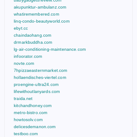
akupunktur-ambulanz.com
whatiremembered.com
linq-condo-beautyworld.com
ebyt.cc
chaindaohang.com
drmarkbuddha.com
lg-air-conditioning-maintenance.com
infoorator.com
novte.com
7hpizzaeasternmarket.com
hollaendisches-viertel.com
proengine-ultra24.com
lifewithoutlanyards.com
traida.net
kitchandhoney.com
metro-bistro.com
howtosolv.com
delicesdemanon.com
testboo.com