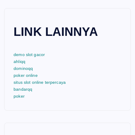
LINK LAINNYA
demo slot gacor
ahliqq
dominoqq
poker online
situs slot online terpercaya
bandarqq
poker