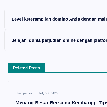
P
Level keterampilan domino Anda dengan ma
o
s
Jelajahi dunia perjudian online dengan pla
t
n
Related Posts
a
v
pkv games
July 27, 2026
Menang Besar Bersama Kembarqq: Tips 