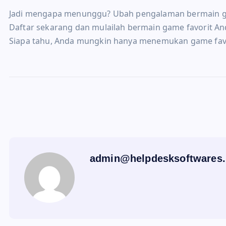
Jadi mengapa menunggu? Ubah pengalaman bermain ga
Daftar sekarang dan mulailah bermain game favorit A
Siapa tahu, Anda mungkin hanya menemukan game favor
admin@helpdesksoftwares.