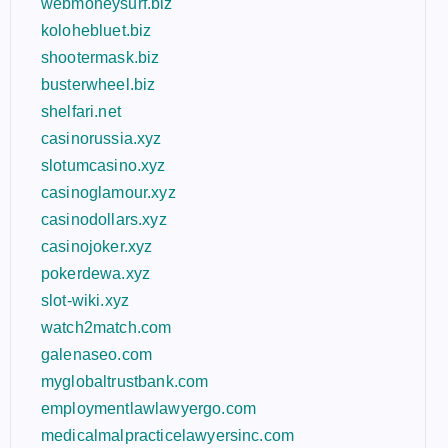
webmoneysurf.biz
kolohebluet.biz
shootermask.biz
busterwheel.biz
shelfari.net
casinorussia.xyz
slotumcasino.xyz
casinoglamour.xyz
casinodollars.xyz
casinojoker.xyz
pokerdewa.xyz
slot-wiki.xyz
watch2match.com
galenaseo.com
myglobaltrustbank.com
employmentlawlawyergo.com
medicalmalpracticelawyersinc.com