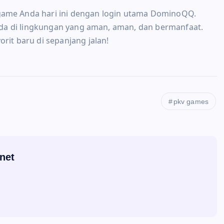
me Anda hari ini dengan login utama DominoQQ.
nda di lingkungan yang aman, aman, dan bermanfaat.
it baru di sepanjang jalan!
pkv games
net