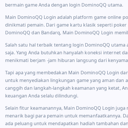
bermain game Anda dengan login DominoQQ utama.
Main DominoQQ Login adalah platform game online 
dinikmati pemain. Dari game kartu klasik seperti poke
DominoQQ dan Bandarq, Main DominoQQ Login memilik
Salah satu hal terbaik tentang login DominoQQ utama
saja. Yang Anda butuhkan hanyalah koneksi internet d
menikmati berjam -jam hiburan langsung dari kenyama
Tapi apa yang membedakan Main DominoQQ Login dari 
untuk menyediakan lingkungan game yang aman dan am
canggih dan langkah-langkah keamanan yang ketat, And
keuangan Anda selalu dilindungi.
Selain fitur keamanannya, Main DominoQQ Login juga
menarik bagi para pemain untuk memanfaatkannya. Dar
ada peluang untuk mendapatkan hadiah tambahan da