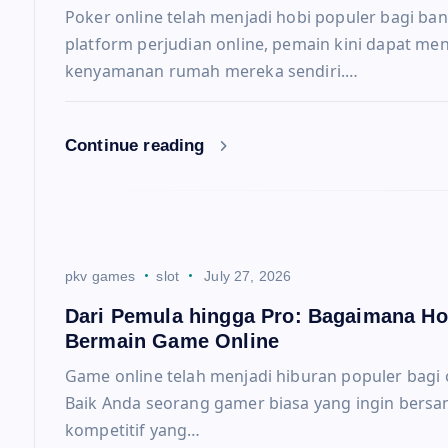
i
Poker online telah menjadi hobi populer bagi ba
platform perjudian online, pemain kini dapat me
g
kenyamanan rumah mereka sendiri.…
a
Continue reading
t
i
o
pkv games
slot
July 27, 2026
Dari Pemula hingga Pro: Bagaimana H
n
Bermain Game Online
Game online telah menjadi hiburan populer bagi o
Baik Anda seorang gamer biasa yang ingin bersan
kompetitif yang…