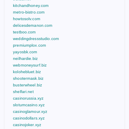
kitchandhoney.com
metro-bistro.com
howtosolv.com
delicesdemanon.com
testboo.com
weddingdressstudio.com
premiumplox.com
yayosbk.com
neilhardie.biz
webmoneysurf.biz
kolohebluet.biz
shootermask.biz
busterwheel.biz
shelfari.net
casinorussia.xyz
slotumcasino.xyz
casinoglamour.xyz
casinodollars.xyz
casinojoker.xyz