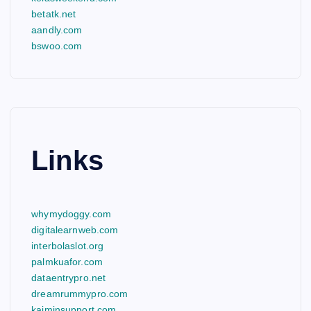
betatk.net
aandly.com
bswoo.com
Links
whymydoggy.com
digitalearnweb.com
interbolaslot.org
palmkuafor.com
dataentrypro.net
dreamrummypro.com
kaiminsupport.com