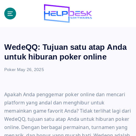
S
k
i
p
Mainkan di situs slot online gacor terpercaya
yang menawarkan bonus besar dan keamanan
t
terbaik untuk pengalaman bermain yang lebih
o
aman dan menguntungkan.
c
WedeQQ: Tujuan satu atap Anda
o
untuk hiburan poker online
n
t
Poker
May 26, 2025
e
n
t
Apakah Anda penggemar poker online dan mencari
platform yang andal dan menghibur untuk
memainkan game favorit Anda? Tidak terlihat lagi dari
WedeQQ, tujuan satu atap Anda untuk hiburan poker
online. Dengan berbagai permainan, turnamen yang
menarik, dan bonus yang murah hati, Wedeqq adalah