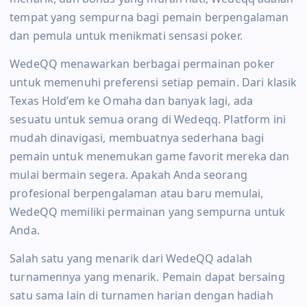
tempat yang sempurna bagi pemain berpengalaman
dan pemula untuk menikmati sensasi poker.
WedeQQ menawarkan berbagai permainan poker
untuk memenuhi preferensi setiap pemain. Dari klasik
Texas Hold’em ke Omaha dan banyak lagi, ada
sesuatu untuk semua orang di Wedeqq. Platform ini
mudah dinavigasi, membuatnya sederhana bagi
pemain untuk menemukan game favorit mereka dan
mulai bermain segera. Apakah Anda seorang
profesional berpengalaman atau baru memulai,
WedeQQ memiliki permainan yang sempurna untuk
Anda.
Salah satu yang menarik dari WedeQQ adalah
turnamennya yang menarik. Pemain dapat bersaing
satu sama lain di turnamen harian dengan hadiah