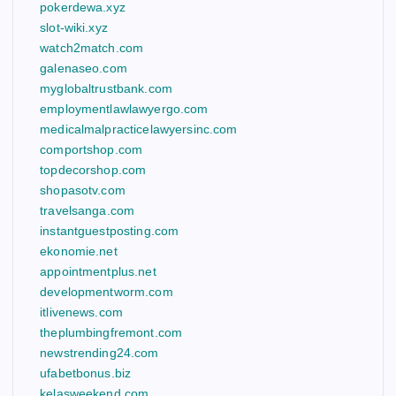
pokerdewa.xyz
slot-wiki.xyz
watch2match.com
galenaseo.com
myglobaltrustbank.com
employmentlawlawyergo.com
medicalmalpracticelawyersinc.com
comportshop.com
topdecorshop.com
shopasotv.com
travelsanga.com
instantguestposting.com
ekonomie.net
appointmentplus.net
developmentworm.com
itlivenews.com
theplumbingfremont.com
newstrending24.com
ufabetbonus.biz
kelasweekend.com