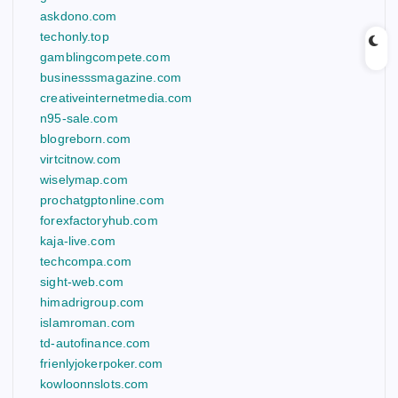
askdono.com
techonly.top
gamblingcompete.com
businesssmagazine.com
creativeinternetmedia.com
n95-sale.com
blogreborn.com
virtcitnow.com
wiselymap.com
prochatgptonline.com
forexfactoryhub.com
kaja-live.com
techcompa.com
sight-web.com
himadrigroup.com
islamroman.com
td-autofinance.com
frienlyjokerpoker.com
kowloonnslots.com