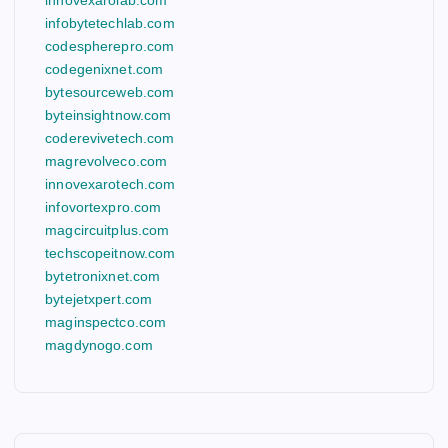
infobytetechlab.com
codespherepro.com
codegenixnet.com
bytesourceweb.com
byteinsightnow.com
coderevivetech.com
magrevolveco.com
innovexarotech.com
infovortexpro.com
magcircuitplus.com
techscopeitnow.com
bytetronixnet.com
bytejetxpert.com
maginspectco.com
magdynogo.com