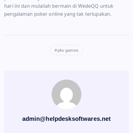
hari ini dan mulailah bermain di WedeQQ untuk
pengalaman poker online yang tak terlupakan.
pkv games
admin@helpdesksoftwares.net