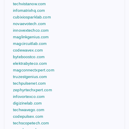
techvistanow.com
infomatrixhq.com
cubixiosparklab.com
novaevotech.com
innovextechco.com
maglinkgenius.com
magcircuitlab.com
codewavex.com
byteboostco.com
elektrabyteco.com
magconnectxpert.com
truzestgenius.com
techpulsenet.com
zephyrtechxpert.com
infovortexco.com
digizinelab.com
techwavego.com
codepulsex.com
techscopetech.com