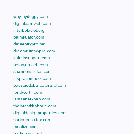
whymydoggy.com
digitalearnweb.com
interbolaslot.org
palmkuafor.com
dataentrypro.net
dreamrummypro.com
kaiminsupport.com
belanjareceh.com
shannonsticker.com
insprationbuzz.com
passeiodebarcoarraial.com
fondworth.com
iamseharkhan.com
thelatestkhabrain.com
digitaldesignproperties.com
sarkariresultex.com
mealizo.com
barknpaws.net