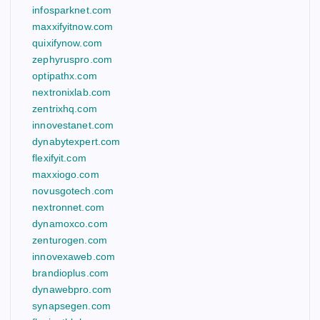
infosparknet.com
maxxifyitnow.com
quixifynow.com
zephyruspro.com
optipathx.com
nextronixlab.com
zentrixhq.com
innovestanet.com
dynabytexpert.com
flexifyit.com
maxxiogo.com
novusgotech.com
nextronnet.com
dynamoxco.com
zenturogen.com
innovexaweb.com
brandioplus.com
dynawebpro.com
synapsegen.com