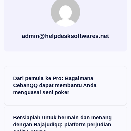
admin@helpdesksoftwares.net
P
Dari pemula ke Pro: Bagaimana
o
CebanQQ dapat membantu Anda
menguasai seni poker
s
t
Bersiaplah untuk bermain dan menang
dengan Rajajudiqq: platform perjudian
n