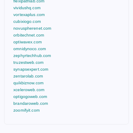
flexipathlab.com
vividushq.com
vortexaplus.com
cubixiogo.com
novuspherenet.com
orbitechnet.com
optiwavex.com
omnidynoco.com
zephyrtechhub.com
truzestweb.com
synapsexpert.com
zentarolab.com
quikbiznow.com
xceleroweb.com
optigogoweb.com
brandaroweb.com
zoomifyit.com