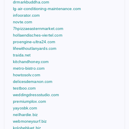
drmarkbuddha.com
lg-air-conditioning-maintenance.com
infoorator.com
novte.com
7hpizzaeasternmarket.com
hollaendisches-viertel.com
proengine-ultra24.com
lifewithoutlanyards.com
traida.net
kitchandhoney.com
metro-bistro.com
howtosolv.com
delicesdemanon.com
testboo.com
weddingdressstudio.com
premiumplox.com
yayosbk.com
neilhardie.biz
webmoneysurf.biz
kolohebluet.biz