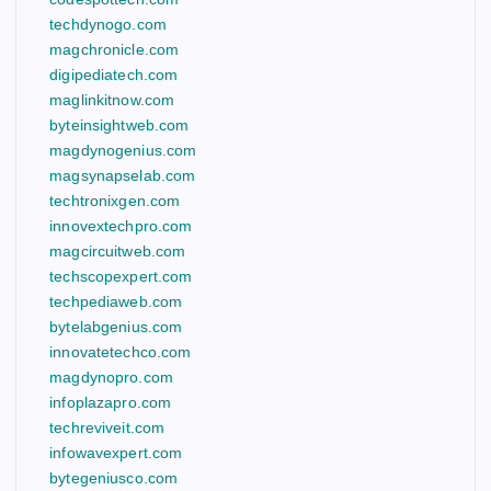
techdynogo.com
magchronicle.com
digipediatech.com
maglinkitnow.com
byteinsightweb.com
magdynogenius.com
magsynapselab.com
techtronixgen.com
innovextechpro.com
magcircuitweb.com
techscopexpert.com
techpediaweb.com
bytelabgenius.com
innovatetechco.com
magdynopro.com
infoplazapro.com
techreviveit.com
infowavexpert.com
bytegeniusco.com