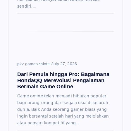
sendiri.…
pkv games
slot
July 27, 2026
Dari Pemula hingga Pro: Bagaimana
HondaQQ Merevolusi Pengalaman
Bermain Game Online
Game online telah menjadi hiburan populer
bagi orang-orang dari segala usia di seluruh
dunia. Baik Anda seorang gamer biasa yang
ingin bersantai setelah hari yang melelahkan
atau pemain kompetitif yang…