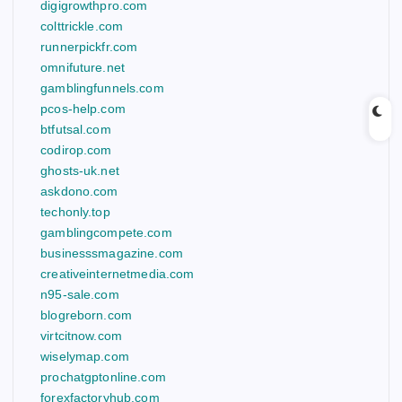
digigrowthpro.com
colttrickle.com
runnerpickfr.com
omnifuture.net
gamblingfunnels.com
pcos-help.com
btfutsal.com
codirop.com
ghosts-uk.net
askdono.com
techonly.top
gamblingcompete.com
businesssmagazine.com
creativeinternetmedia.com
n95-sale.com
blogreborn.com
virtcitnow.com
wiselymap.com
prochatgptonline.com
forexfactoryhub.com