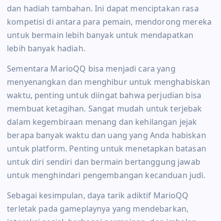
dan hadiah tambahan. Ini dapat menciptakan rasa
kompetisi di antara para pemain, mendorong mereka
untuk bermain lebih banyak untuk mendapatkan
lebih banyak hadiah.
Sementara MarioQQ bisa menjadi cara yang
menyenangkan dan menghibur untuk menghabiskan
waktu, penting untuk diingat bahwa perjudian bisa
membuat ketagihan. Sangat mudah untuk terjebak
dalam kegembiraan menang dan kehilangan jejak
berapa banyak waktu dan uang yang Anda habiskan
untuk platform. Penting untuk menetapkan batasan
untuk diri sendiri dan bermain bertanggung jawab
untuk menghindari pengembangan kecanduan judi.
Sebagai kesimpulan, daya tarik adiktif MarioQQ
terletak pada gameplaynya yang mendebarkan,