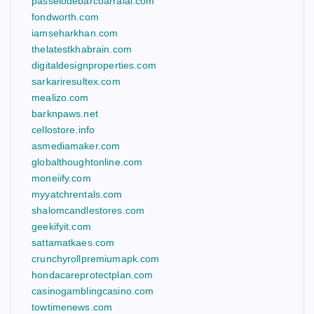
passeiodebarcoarraial.com
fondworth.com
iamseharkhan.com
thelatestkhabrain.com
digitaldesignproperties.com
sarkariresultex.com
mealizo.com
barknpaws.net
cellostore.info
asmediamaker.com
globalthoughtonline.com
moneiify.com
myyatchrentals.com
shalomcandlestores.com
geekifyit.com
sattamatkaes.com
crunchyrollpremiumapk.com
hondacareprotectplan.com
casinogamblingcasino.com
towtimenews.com