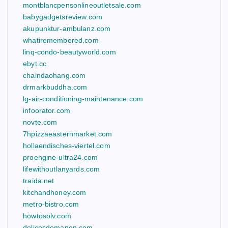
montblancpensonlineoutletsale.com
babygadgetsreview.com
akupunktur-ambulanz.com
whatiremembered.com
linq-condo-beautyworld.com
ebyt.cc
chaindaohang.com
drmarkbuddha.com
lg-air-conditioning-maintenance.com
infoorator.com
novte.com
7hpizzaeasternmarket.com
hollaendisches-viertel.com
proengine-ultra24.com
lifewithoutlanyards.com
traida.net
kitchandhoney.com
metro-bistro.com
howtosolv.com
delicesdemanon.com