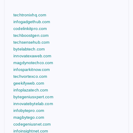
techtronixhq.com
infogadgethub.com
codelinkitpro.com
techboostgen.com
techsensehub.com
bytelabtech.com
innovatexaweb.com
magdynotechco.com
infosparkitnow.com
techvortexco.com
geekifyweb.com
infoplazatech.com
bytegeniusxpert.com
innovatebytelab.com
infobytepro.com
magbytego.com
codegeniusnet.com
infoinsightnet.com