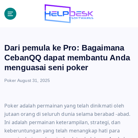
S
k
i
p
Mainkan di situs slot online gacor terpercaya
yang menawarkan bonus besar dan keamanan
t
terbaik untuk pengalaman bermain yang lebih
o
aman dan menguntungkan.
c
Dari pemula ke Pro: Bagaimana
o
CebanQQ dapat membantu Anda
n
menguasai seni poker
t
e
Poker
August 31, 2025
n
t
Poker adalah permainan yang telah dinikmati oleh
jutaan orang di seluruh dunia selama berabad -abad.
Ini adalah permainan keterampilan, strategi, dan
keberuntungan yang telah menangkap hati para