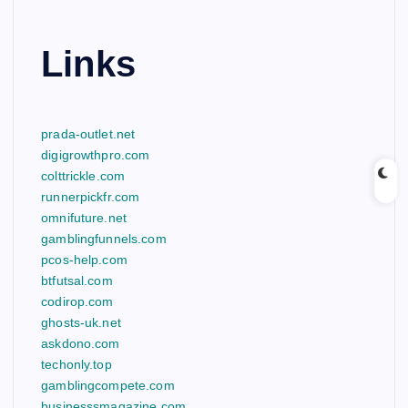
Links
prada-outlet.net
digigrowthpro.com
colttrickle.com
runnerpickfr.com
omnifuture.net
gamblingfunnels.com
pcos-help.com
btfutsal.com
codirop.com
ghosts-uk.net
askdono.com
techonly.top
gamblingcompete.com
businesssmagazine.com