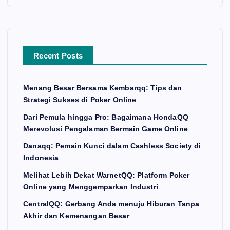
Recent Posts
Menang Besar Bersama Kembarqq: Tips dan
Strategi Sukses di Poker Online
Dari Pemula hingga Pro: Bagaimana HondaQQ
Merevolusi Pengalaman Bermain Game Online
Danaqq: Pemain Kunci dalam Cashless Society di
Indonesia
Melihat Lebih Dekat WarnetQQ: Platform Poker
Online yang Menggemparkan Industri
CentralQQ: Gerbang Anda menuju Hiburan Tanpa
Akhir dan Kemenangan Besar