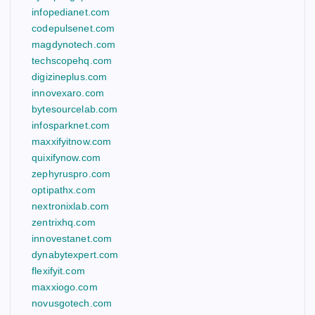
infopedianet.com
codepulsenet.com
magdynotech.com
techscopehq.com
digizineplus.com
innovexaro.com
bytesourcelab.com
infosparknet.com
maxxifyitnow.com
quixifynow.com
zephyruspro.com
optipathx.com
nextronixlab.com
zentrixhq.com
innovestanet.com
dynabytexpert.com
flexifyit.com
maxxiogo.com
novusgotech.com