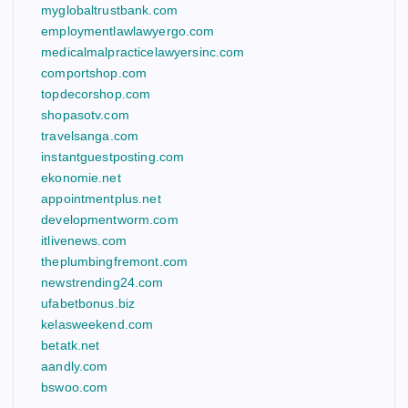
myglobaltrustbank.com
employmentlawlawyergo.com
medicalmalpracticelawyersinc.com
comportshop.com
topdecorshop.com
shopasotv.com
travelsanga.com
instantguestposting.com
ekonomie.net
appointmentplus.net
developmentworm.com
itlivenews.com
theplumbingfremont.com
newstrending24.com
ufabetbonus.biz
kelasweekend.com
betatk.net
aandly.com
bswoo.com