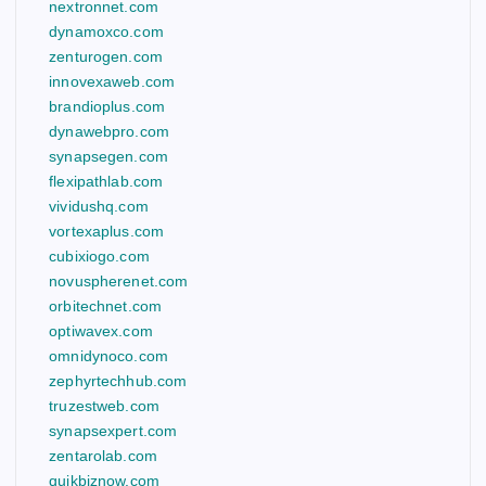
nextronnet.com
dynamoxco.com
zenturogen.com
innovexaweb.com
brandioplus.com
dynawebpro.com
synapsegen.com
flexipathlab.com
vividushq.com
vortexaplus.com
cubixiogo.com
novuspherenet.com
orbitechnet.com
optiwavex.com
omnidynoco.com
zephyrtechhub.com
truzestweb.com
synapsexpert.com
zentarolab.com
quikbiznow.com