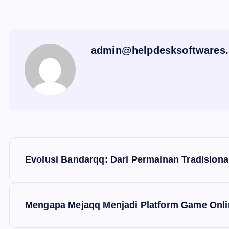
admin@helpdesksoftwares.
P
Evolusi Bandarqq: Dari Permainan Tradisiona
o
s
Mengapa Mejaqq Menjadi Platform Game Onlin