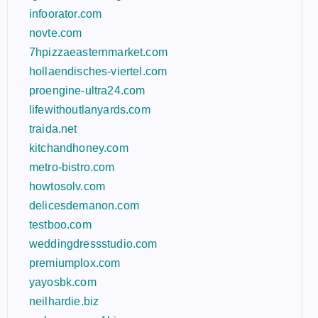
infoorator.com
novte.com
7hpizzaeasternmarket.com
hollaendisches-viertel.com
proengine-ultra24.com
lifewithoutlanyards.com
traida.net
kitchandhoney.com
metro-bistro.com
howtosolv.com
delicesdemanon.com
testboo.com
weddingdressstudio.com
premiumplox.com
yayosbk.com
neilhardie.biz