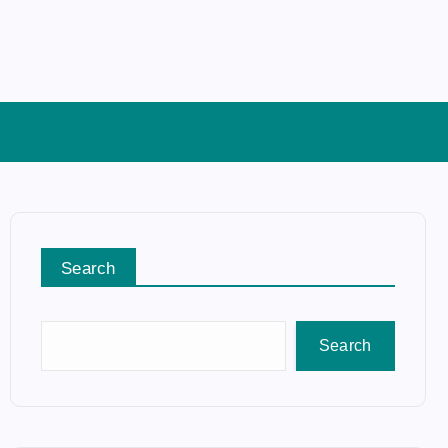
galaman bermain yang lebih aman dan menguntungkan.
Search
Search