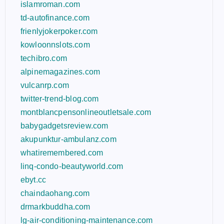
islamroman.com
td-autofinance.com
frienlyjokerpoker.com
kowloonnslots.com
techibro.com
alpinemagazines.com
vulcanrp.com
twitter-trend-blog.com
montblancpensonlineoutletsale.com
babygadgetsreview.com
akupunktur-ambulanz.com
whatiremembered.com
linq-condo-beautyworld.com
ebyt.cc
chaindaohang.com
drmarkbuddha.com
lg-air-conditioning-maintenance.com