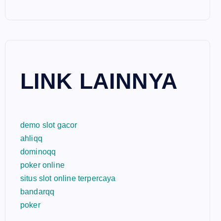
LINK LAINNYA
demo slot gacor
ahliqq
dominoqq
poker online
situs slot online terpercaya
bandarqq
poker