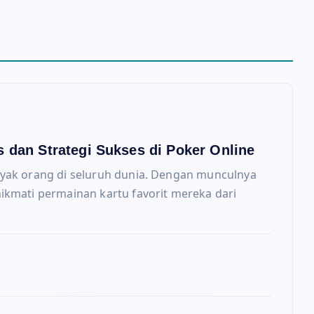
dan Strategi Sukses di Poker Online
nyak orang di seluruh dunia. Dengan munculnya
nikmati permainan kartu favorit mereka dari