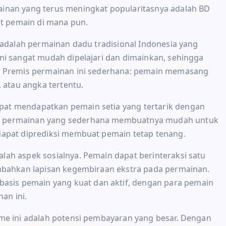
ainan yang terus meningkat popularitasnya adalah BD
t pemain di mana pun.
, adalah permainan dadu tradisional Indonesia yang
ini sangat mudah dipelajari dan dimainkan, sehingga
n. Premis permainan ini sederhana: pemain memasang
, atau angka tertentu.
pat mendapatkan pemain setia yang tertarik dengan
an permainan yang sederhana membuatnya mudah untuk
 dapat diprediksi membuat pemain tetap tenang.
lah aspek sosialnya. Pemain dapat berinteraksi satu
nambahkan lapisan kegembiraan ekstra pada permainan.
sis pemain yang kuat dan aktif, dengan para pemain
an ini.
ame ini adalah potensi pembayaran yang besar. Dengan