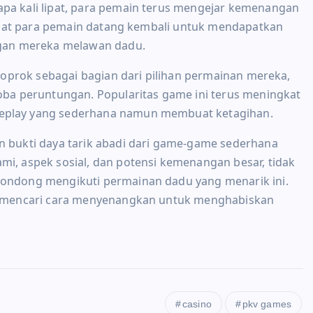
a kali lipat, para pemain terus mengejar kemenangan
buat para pemain datang kembali untuk mendapatkan
ngan mereka melawan dadu.
Koprok sebagai bagian dari pilihan permainan mereka,
ba peruntungan. Popularitas game ini terus meningkat
play yang sederhana namun membuat ketagihan.
 bukti daya tarik abadi dari game-game sederhana
, aspek sosial, dan potensi kemenangan besar, tidak
ndong mengikuti permainan dadu yang menarik ini.
a mencari cara menyenangkan untuk menghabiskan
casino
pkv games