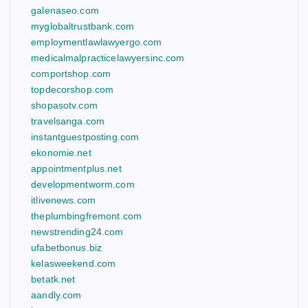
galenaseo.com
myglobaltrustbank.com
employmentlawlawyergo.com
medicalmalpracticelawyersinc.com
comportshop.com
topdecorshop.com
shopasotv.com
travelsanga.com
instantguestposting.com
ekonomie.net
appointmentplus.net
developmentworm.com
itlivenews.com
theplumbingfremont.com
newstrending24.com
ufabetbonus.biz
kelasweekend.com
betatk.net
aandly.com