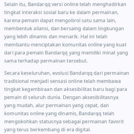
Selain itu, Bandarqq versi online telah menghadirkan
tingkat interaksi sosial baru ke dalam permainan,
karena pemain dapat mengobrol satu sama lain,
membentuk aliansi, dan bersaing dalam lingkungan
yang lebih dinamis dan menarik. Hal ini telah
membantu menciptakan komunitas online yang kuat
dari para pemain Bandarqq yang memiliki minat yang
sama terhadap permainan tersebut.
Secara keseluruhan, evolusi Bandarqq dari permainan
tradisional menjadi sensasi online telah membawa
tingkat kegembiraan dan aksesibilitas baru bagi para
pemain di seluruh dunia. Dengan aksesibilitasnya
yang mudah, alur permainan yang cepat, dan
komunitas online yang dinamis, Bandarqq telah
mengokohkan statusnya sebagai permainan favorit
yang terus berkembang di era digital.