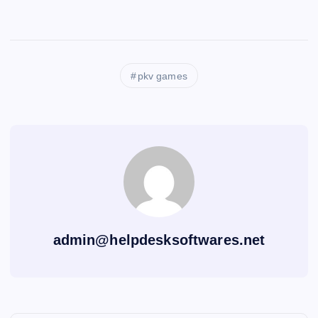
pkv games
admin@helpdesksoftwares.net