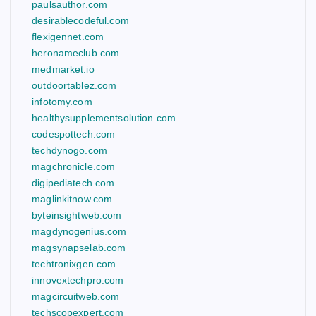
paulsauthor.com
desirablecodeful.com
flexigennet.com
heronameclub.com
medmarket.io
outdoortablez.com
infotomy.com
healthysupplementsolution.com
codespottech.com
techdynogo.com
magchronicle.com
digipediatech.com
maglinkitnow.com
byteinsightweb.com
magdynogenius.com
magsynapselab.com
techtronixgen.com
innovextechpro.com
magcircuitweb.com
techscopexpert.com