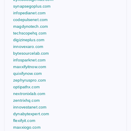
synapsegoplus.com
infopedianet.com
codepulsenet.com
magdynotech.com
techscopehq.com
digizineplus.com
innovexaro.com
bytesourcelab.com
infosparknet.com
maxxifyitnow.com
quixifynow.com
zephyruspro.com
optipathx.com
nextronixlab.com
zentrixhq.com
innovestanet.com
dynabytexpert.com
flexifyit.com
maxxiogo.com