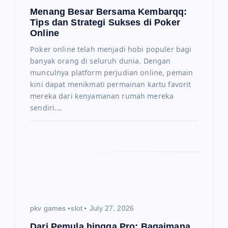
a
Menang Besar Bersama Kembarqq:
Tips dan Strategi Sukses di Poker
t
Online
i
Poker online telah menjadi hobi populer bagi
banyak orang di seluruh dunia. Dengan
munculnya platform perjudian online, pemain
o
kini dapat menikmati permainan kartu favorit
mereka dari kenyamanan rumah mereka
n
sendiri.…
pkv games
slot
July 27, 2026
Dari Pemula hingga Pro: Bagaimana