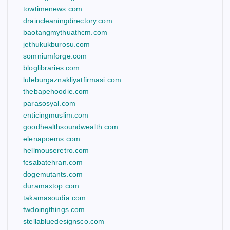
towtimenews.com
draincleaningdirectory.com
baotangmythuathcm.com
jethukukburosu.com
somniumforge.com
bloglibraries.com
luleburgaznakliyatfirmasi.com
thebapehoodie.com
parasosyal.com
enticingmuslim.com
goodhealthsoundwealth.com
elenapoems.com
hellmouseretro.com
fcsabatehran.com
dogemutants.com
duramaxtop.com
takamasoudia.com
twdoingthings.com
stellabluedesignsco.com