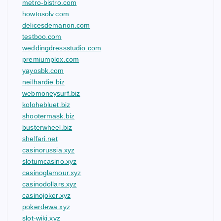
metro-bistro.com
howtosolv.com
delicesdemanon.com
testboo.com
weddingdressstudio.com
premiumplox.com
yayosbk.com
neilhardie.biz
webmoneysurf.biz
kolohebluet.biz
shootermask.biz
busterwheel.biz
shelfari.net
casinorussia.xyz
slotumcasino.xyz
casinoglamour.xyz
casinodollars.xyz
casinojoker.xyz
pokerdewa.xyz
slot-wiki.xyz