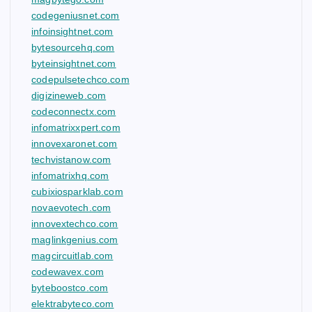
codegeniusnet.com
infoinsightnet.com
bytesourcehq.com
byteinsightnet.com
codepulsetechco.com
digizineweb.com
codeconnectx.com
infomatrixxpert.com
innovexaronet.com
techvistanow.com
infomatrixhq.com
cubixiosparklab.com
novaevotech.com
innovextechco.com
maglinkgenius.com
magcircuitlab.com
codewavex.com
byteboostco.com
elektrabyteco.com