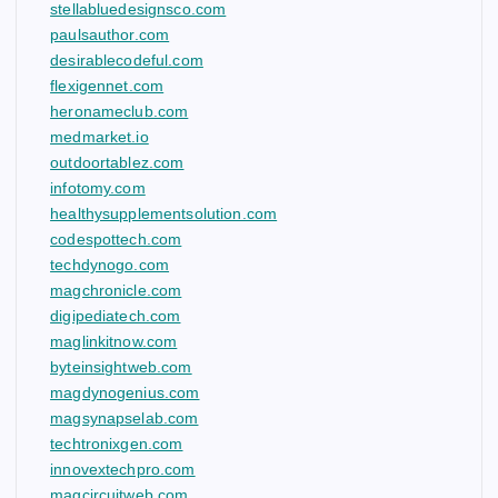
stellabluedesignsco.com
paulsauthor.com
desirablecodeful.com
flexigennet.com
heronameclub.com
medmarket.io
outdoortablez.com
infotomy.com
healthysupplementsolution.com
codespottech.com
techdynogo.com
magchronicle.com
digipediatech.com
maglinkitnow.com
byteinsightweb.com
magdynogenius.com
magsynapselab.com
techtronixgen.com
innovextechpro.com
magcircuitweb.com