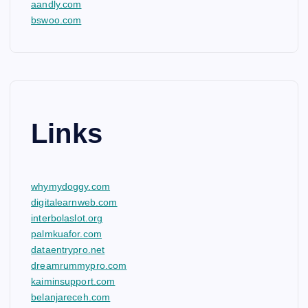
aandly.com
bswoo.com
Links
whymydoggy.com
digitalearnweb.com
interbolaslot.org
palmkuafor.com
dataentrypro.net
dreamrummypro.com
kaiminsupport.com
belanjareceh.com