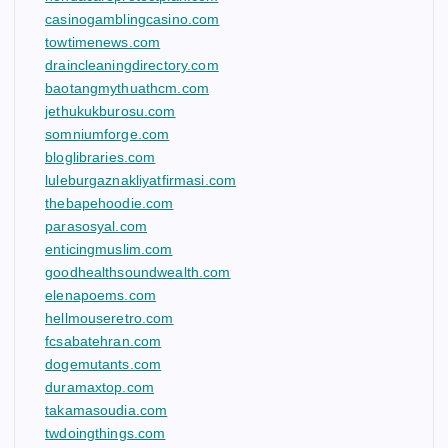
casinogamblingcasino.com
towtimenews.com
draincleaningdirectory.com
baotangmythuathcm.com
jethukukburosu.com
somniumforge.com
bloglibraries.com
luleburgaznakliyatfirmasi.com
thebapehoodie.com
parasosyal.com
enticingmuslim.com
goodhealthsoundwealth.com
elenapoems.com
hellmouseretro.com
fcsabatehran.com
dogemutants.com
duramaxtop.com
takamasoudia.com
twdoingthings.com