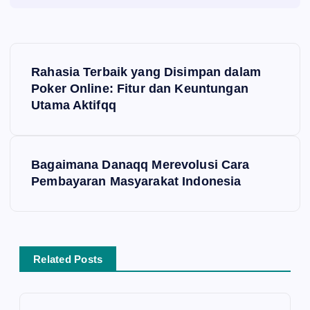
P
Rahasia Terbaik yang Disimpan dalam
o
Poker Online: Fitur dan Keuntungan
Utama Aktifqq
s
t
Bagaimana Danaqq Merevolusi Cara
Pembayaran Masyarakat Indonesia
n
a
v
Related Posts
i