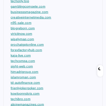
techonly.top
gamblingcompete.com
businesssmagazine.com
creativeinternetmedia.com
n95-sale.com
blogreborn.com
virtcitnow.com
wiselymap.com
prochatgptonline.com
forexfactoryhub.com
kaja-live.com
techcompa.com
sight-web.com
himadrigroup.com
islamroman.com
td-autofinance.com
frienlyjokerpoker.com
kowloonnslots.com
techibro.com
alpinemagazines.com