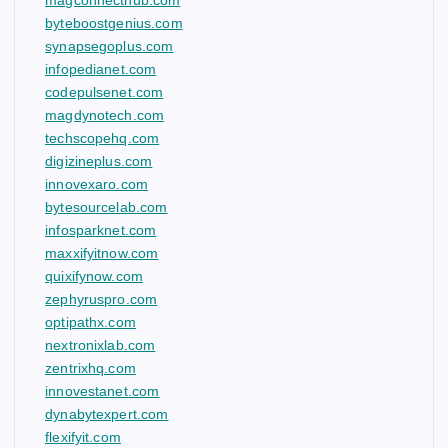
byteboostgenius.com
synapsegoplus.com
infopedianet.com
codepulsenet.com
magdynotech.com
techscopehq.com
digizineplus.com
innovexaro.com
bytesourcelab.com
infosparknet.com
maxxifyitnow.com
quixifynow.com
zephyruspro.com
optipathx.com
nextronixlab.com
zentrixhq.com
innovestanet.com
dynabytexpert.com
flexifyit.com