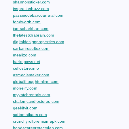
shannonsticker.com
insprationbuzz.com
passeiodebarcoarraial.com
fondworth.com
iamseharkhan.com
thelatestkhabrain.com
digitaldesignproperties.com
sarkariresultex.com
mealizo.com
barknpaws.net
cellostore.info
asmediamaker.com
globalthoughtonline.com
moneiify.com
myyatchrentals.com
shalomcandlestores.com
geekifyit.com
sattamatkaes.com
crunchyrollpremiumapk.com
hondacareprotectplan.com