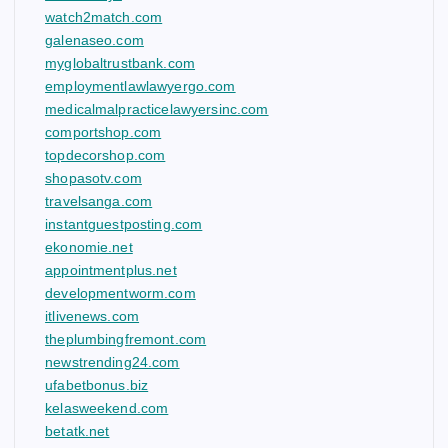
watch2match.com
galenaseo.com
myglobaltrustbank.com
employmentlawlawyergo.com
medicalmalpracticelawyersinc.com
comportshop.com
topdecorshop.com
shopasotv.com
travelsanga.com
instantguestposting.com
ekonomie.net
appointmentplus.net
developmentworm.com
itlivenews.com
theplumbingfremont.com
newstrending24.com
ufabetbonus.biz
kelasweekend.com
betatk.net