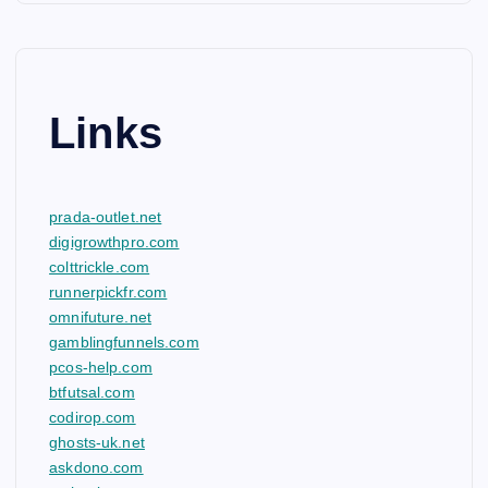
Links
prada-outlet.net
digigrowthpro.com
colttrickle.com
runnerpickfr.com
omnifuture.net
gamblingfunnels.com
pcos-help.com
btfutsal.com
codirop.com
ghosts-uk.net
askdono.com