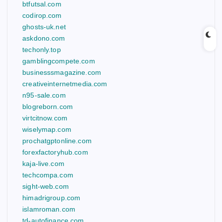
btfutsal.com
codirop.com
ghosts-uk.net
askdono.com
techonly.top
gamblingcompete.com
businesssmagazine.com
creativeinternetmedia.com
n95-sale.com
blogreborn.com
virtcitnow.com
wiselymap.com
prochatgptonline.com
forexfactoryhub.com
kaja-live.com
techcompa.com
sight-web.com
himadrigroup.com
islamroman.com
td-autofinance.com