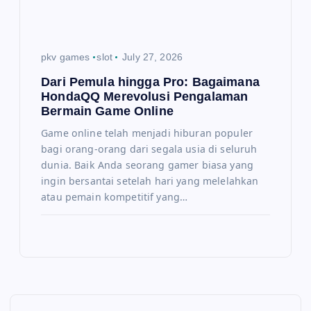
pkv games
slot
July 27, 2026
Dari Pemula hingga Pro: Bagaimana
HondaQQ Merevolusi Pengalaman
Bermain Game Online
Game online telah menjadi hiburan populer
bagi orang-orang dari segala usia di seluruh
dunia. Baik Anda seorang gamer biasa yang
ingin bersantai setelah hari yang melelahkan
atau pemain kompetitif yang…