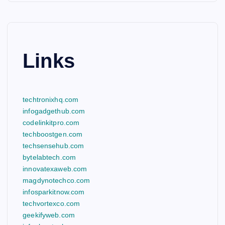
Links
techtronixhq.com
infogadgethub.com
codelinkitpro.com
techboostgen.com
techsensehub.com
bytelabtech.com
innovatexaweb.com
magdynotechco.com
infosparkitnow.com
techvortexco.com
geekifyweb.com