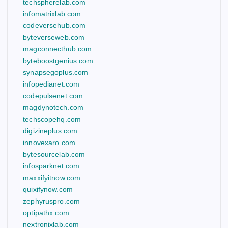
techspherelab.com
infomatrixlab.com
codeversehub.com
byteverseweb.com
magconnecthub.com
byteboostgenius.com
synapsegoplus.com
infopedianet.com
codepulsenet.com
magdynotech.com
techscopehq.com
digizineplus.com
innovexaro.com
bytesourcelab.com
infosparknet.com
maxxifyitnow.com
quixifynow.com
zephyruspro.com
optipathx.com
nextronixlab.com