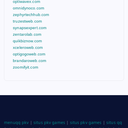
optiwavex.com
omnidynoco.com
zephyrtechhub.com
truzestweb.com
synapsexpert.com
zentarolab.com
quikbiznow.com
xceleroweb.com
optigogoweb.com
brandaroweb.com
zoomifyit.com
menuqq pkv
|
situs pkv games
|
situs pkv games
|
situs qq