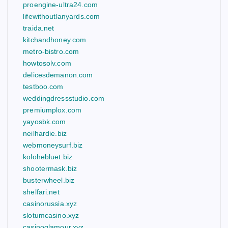
proengine-ultra24.com
lifewithoutlanyards.com
traida.net
kitchandhoney.com
metro-bistro.com
howtosolv.com
delicesdemanon.com
testboo.com
weddingdressstudio.com
premiumplox.com
yayosbk.com
neilhardie.biz
webmoneysurf.biz
kolohebluet.biz
shootermask.biz
busterwheel.biz
shelfari.net
casinorussia.xyz
slotumcasino.xyz
casinoglamour.xyz