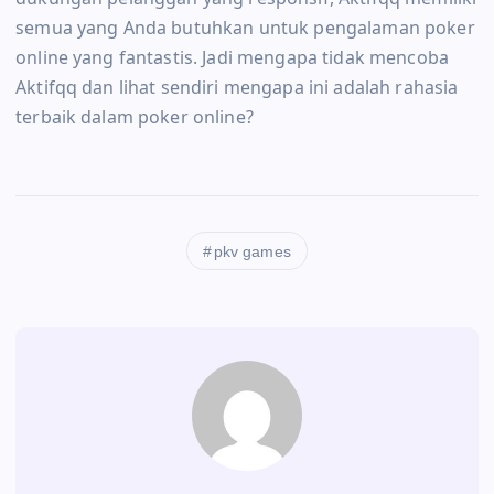
semua yang Anda butuhkan untuk pengalaman poker
online yang fantastis. Jadi mengapa tidak mencoba
Aktifqq dan lihat sendiri mengapa ini adalah rahasia
terbaik dalam poker online?
pkv games