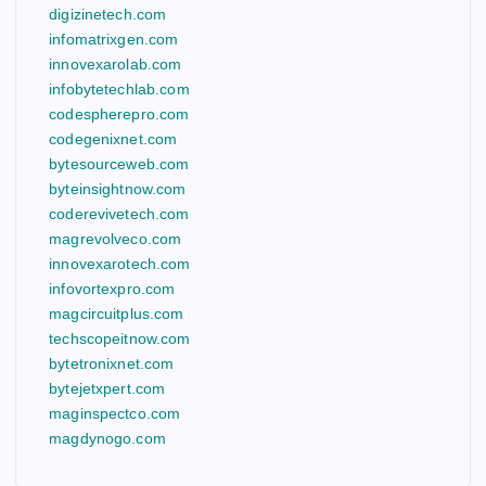
digizinetech.com
infomatrixgen.com
innovexarolab.com
infobytetechlab.com
codespherepro.com
codegenixnet.com
bytesourceweb.com
byteinsightnow.com
coderevivetech.com
magrevolveco.com
innovexarotech.com
infovortexpro.com
magcircuitplus.com
techscopeitnow.com
bytetronixnet.com
bytejetxpert.com
maginspectco.com
magdynogo.com