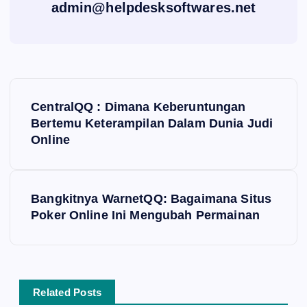
admin@helpdesksoftwares.net
P
CentralQQ : Dimana Keberuntungan
o
Bertemu Keterampilan Dalam Dunia Judi
Online
s
t
Bangkitnya WarnetQQ: Bagaimana Situs
Poker Online Ini Mengubah Permainan
n
a
v
Related Posts