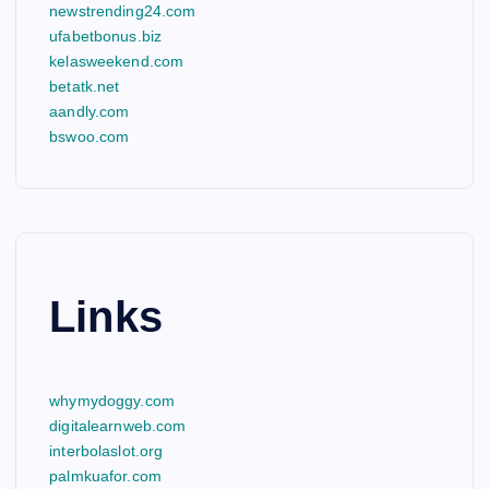
newstrending24.com
ufabetbonus.biz
kelasweekend.com
betatk.net
aandly.com
bswoo.com
Links
whymydoggy.com
digitalearnweb.com
interbolaslot.org
palmkuafor.com