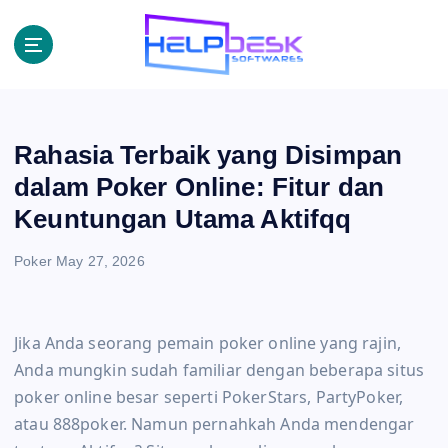
S
k
i
p
Mainkan di situs slot online gacor terpercaya
yang menawarkan bonus besar dan keamanan
t
terbaik untuk pengalaman bermain yang lebih
o
aman dan menguntungkan.
c
Rahasia Terbaik yang Disimpan
o
dalam Poker Online: Fitur dan
n
Keuntungan Utama Aktifqq
t
e
Poker
May 27, 2026
n
t
Jika Anda seorang pemain poker online yang rajin,
Anda mungkin sudah familiar dengan beberapa situs
poker online besar seperti PokerStars, PartyPoker,
atau 888poker. Namun pernahkah Anda mendengar