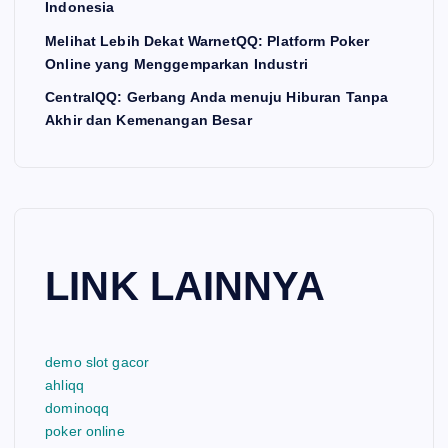
Indonesia
Melihat Lebih Dekat WarnetQQ: Platform Poker
Online yang Menggemparkan Industri
CentralQQ: Gerbang Anda menuju Hiburan Tanpa
Akhir dan Kemenangan Besar
LINK LAINNYA
demo slot gacor
ahliqq
dominoqq
poker online