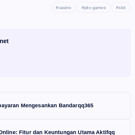
casino
pkv games
slot
net
mbayaran Mengesankan Bandarqq365
Online: Fitur dan Keuntungan Utama Aktifqq