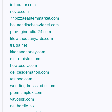
infoorator.com
novte.com
7hpizzaeasternmarket.com
hollaendisches-viertel.com
proengine-ultra24.com
lifewithoutlanyards.com
traida.net
kitchandhoney.com
metro-bistro.com
howtosolv.com
delicesdemanon.com
testboo.com
weddingdressstudio.com
premiumplox.com
yayosbk.com
neilhardie.biz