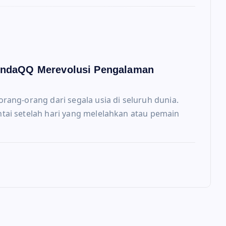
ondaQQ Merevolusi Pengalaman
rang-orang dari segala usia di seluruh dunia.
tai setelah hari yang melelahkan atau pemain