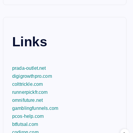
Links
prada-outlet.net
digigrowthpro.com
colttrickle.com
runnerpickfr.com
omnifuture.net
gamblingfunnels.com
pcos-help.com
btfutsal.com
codirop.com