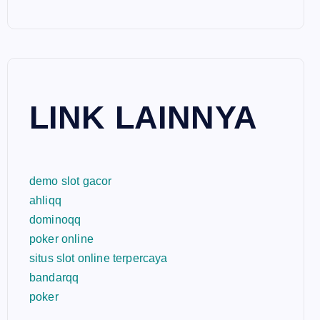
LINK LAINNYA
demo slot gacor
ahliqq
dominoqq
poker online
situs slot online terpercaya
bandarqq
poker