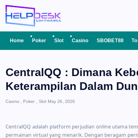
S
k
i
p
Mainkan di situs slot online gacor terpercaya yang
t
Home
Poker
Slot
Casino
SBOBET88
To
o
c
o
CentralQQ : Dimana Keb
n
t
Keterampilan Dalam Duni
e
n
Casino
,
Poker
,
Slot
May 26, 2026
t
CentralQQ adalah platform perjudian online utama te
permainan virtual yang menarik. Dengan beragam per