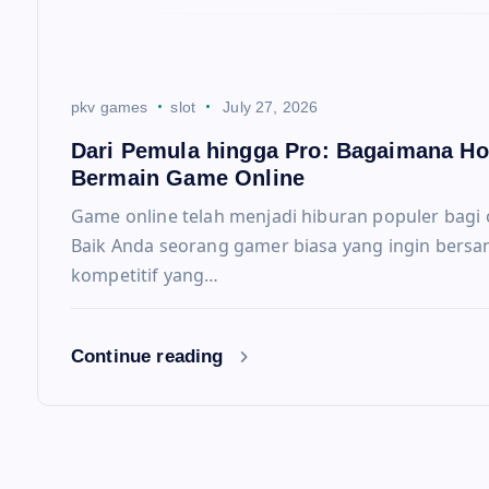
i
o
pkv games
slot
July 27, 2026
Dari Pemula hingga Pro: Bagaimana H
n
Bermain Game Online
Game online telah menjadi hiburan populer bagi o
Baik Anda seorang gamer biasa yang ingin bersan
kompetitif yang…
Continue reading