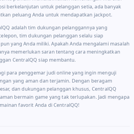
i berkelanjutan untuk pelanggan setia, ada banyak
tkan peluang Anda untuk mendapatkan jackpot.
alQQ adalah tim dukungan pelanggannya yang
u telepon, tim dukungan pelanggan selalu siap
pun yang Anda miliki. Apakah Anda mengalami masalah
hanya memerlukan saran tentang cara meningkatkan
nggan CentralQQ siap membantu.
gi para penggemar judi online yang ingin menguji
ungan yang aman dan terjamin. Dengan beragam
esar, dan dukungan pelanggan khusus, CentralQQ
man bermain game yang tak terlupakan. Jadi mengapa
mainan favorit Anda di CentralQQ!