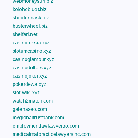
webmoneysurf.biz
kolohebluet.biz
shootermask.biz
busterwheel.biz
shelfari.net
casinorussia.xyz
slotumcasino.xyz
casinoglamour.xyz
casinodollars.xyz
casinojoker.xyz
pokerdewa.xyz
slot-wiki.xyz
watch2match.com
galenaseo.com
myglobaltrustbank.com
employmentlawlawyergo.com
medicalmalpracticelawyersinc.com