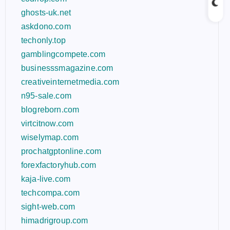
ghosts-uk.net
askdono.com
techonly.top
gamblingcompete.com
businesssmagazine.com
creativeinternetmedia.com
n95-sale.com
blogreborn.com
virtcitnow.com
wiselymap.com
prochatgptonline.com
forexfactoryhub.com
kaja-live.com
techcompa.com
sight-web.com
himadrigroup.com