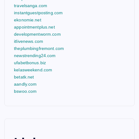
travelsanga.com
instantguestposting.com
ekonomie.net
appointmentplus.net
developmentworm.com
itlivenews.com
theplumbingfremont.com
newstrending24.com
ufabetbonus.biz
kelasweekend.com
betatk.net
aandly.com
bswoo.com