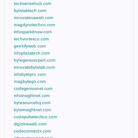
techsensehub.com
bytelabtech.com
innovatexaweb.com
magdynotechco.com
infosparkitnow.com
techvortexco.com
geekifyweb.com
infoplazatech.com
bytegeniusxpert.com
innovatebytelab.com
infobytepro.com
magbytego.com
codegeniusnet.com
infoinsightnet.com
bytesourcehq.com
byteinsightnet.com
codepulsetechco.com
digizineweb.com
codeconnectx.com
infomatrixxpert.com