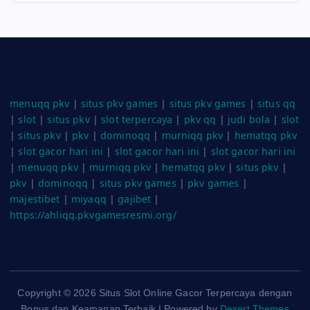
menuqq pkv
|
situs pkv games
|
situs pkv games
|
situs qq
|
slot
|
situs pkv
|
slot terpercaya
|
pkv qq
|
judi bola
|
slot
|
situs pkv
|
pkv
|
dominoqq
|
murniqq pkv
|
hematqq pkv
|
slot gacor hari ini
|
slot gacor hari ini
|
slot gacor hari ini
|
menuqq pkv
|
murniqq pkv
|
hematqq pkv
|
situs pkv
|
pkv
|
dominoqq
|
situs pkv games
|
pkv games
|
majestibet
|
miyaqq
|
gajibet
|
https://ahliqq.pkvgamesresmi.org/
Copyright © 2026 Situs Slot Online Gacor Terpercaya dengan
Bonus dan Keamanan Terbaik | Powered by
Desert Themes