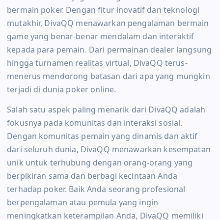
bermain poker. Dengan fitur inovatif dan teknologi
mutakhir, DivaQQ menawarkan pengalaman bermain
game yang benar-benar mendalam dan interaktif
kepada para pemain. Dari permainan dealer langsung
hingga turnamen realitas virtual, DivaQQ terus-
menerus mendorong batasan dari apa yang mungkin
terjadi di dunia poker online.
Salah satu aspek paling menarik dari DivaQQ adalah
fokusnya pada komunitas dan interaksi sosial.
Dengan komunitas pemain yang dinamis dan aktif
dari seluruh dunia, DivaQQ menawarkan kesempatan
unik untuk terhubung dengan orang-orang yang
berpikiran sama dan berbagi kecintaan Anda
terhadap poker. Baik Anda seorang profesional
berpengalaman atau pemula yang ingin
meningkatkan keterampilan Anda, DivaQQ memiliki