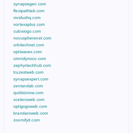
synapsegen.com
flexipathlab.com
vividushq.com
vortexaplus.com
cubixiogo.com
novuspherenet.com
orbitechnet.com
optiwavex.com
omnidynoco.com
zephyrtechhub.com
truzestweb.com
synapsexpert.com
zentarolab.com
quikbiznow.com
xceleroweb.com
optigogoweb.com
brandaroweb.com
zoomifyit.com