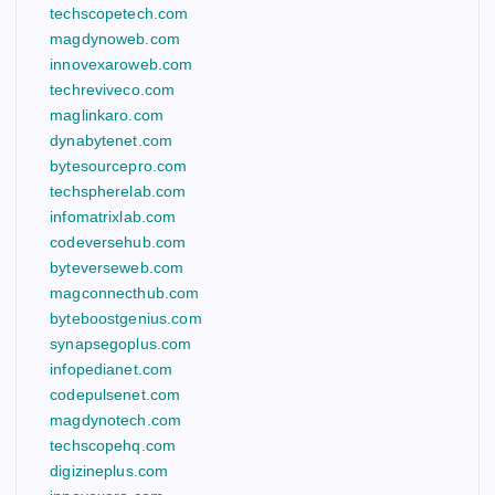
techscopetech.com
magdynoweb.com
innovexaroweb.com
techreviveco.com
maglinkaro.com
dynabytenet.com
bytesourcepro.com
techspherelab.com
infomatrixlab.com
codeversehub.com
byteverseweb.com
magconnecthub.com
byteboostgenius.com
synapsegoplus.com
infopedianet.com
codepulsenet.com
magdynotech.com
techscopehq.com
digizineplus.com