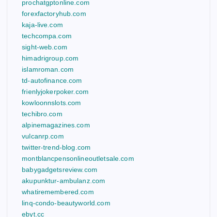
prochatgptonline.com
forexfactoryhub.com
kaja-live.com
techcompa.com
sight-web.com
himadrigroup.com
islamroman.com
td-autofinance.com
frienlyjokerpoker.com
kowloonnslots.com
techibro.com
alpinemagazines.com
vulcanrp.com
twitter-trend-blog.com
montblancpensonlineoutletsale.com
babygadgetsreview.com
akupunktur-ambulanz.com
whatiremembered.com
linq-condo-beautyworld.com
ebyt.cc