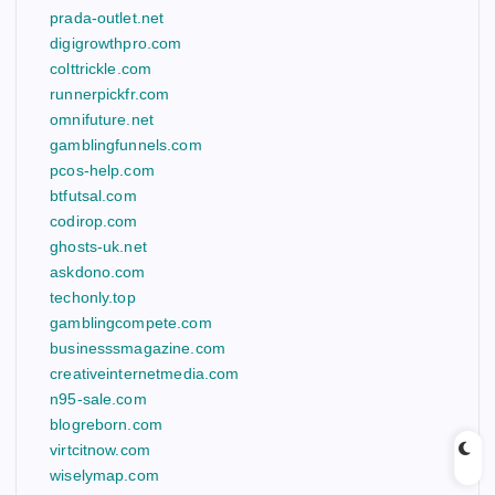
prada-outlet.net
digigrowthpro.com
colttrickle.com
runnerpickfr.com
omnifuture.net
gamblingfunnels.com
pcos-help.com
btfutsal.com
codirop.com
ghosts-uk.net
askdono.com
techonly.top
gamblingcompete.com
businesssmagazine.com
creativeinternetmedia.com
n95-sale.com
blogreborn.com
virtcitnow.com
wiselymap.com