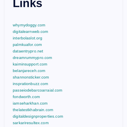
Links
whymydoggy.com
digitalearnweb.com
interbolaslot.org
palmkuafor.com
dataentrypro.net
dreamrummypro.com
kaiminsupport.com
belanjareceh.com
shannonsticker.com
insprationbuzz.com
passeiodebarcoarraial.com
fondworth.com
iamseharkhan.com
thelatestkhabrain.com
digitaldesignproperties.com
sarkariresultex.com