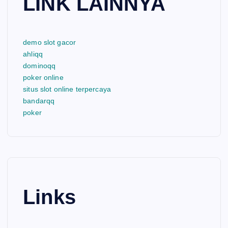
LINK LAINNYA
demo slot gacor
ahliqq
dominoqq
poker online
situs slot online terpercaya
bandarqq
poker
Links