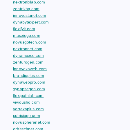
nextronixlab.com
zentrixhq.com
innovestanet.com
dynabytexpert.com
flexifyit.com
maxxiogo.com
novusgotech.com
nextronnet.com
dynamoxco.com
zenturogen.com
innovexaweb.com
brandioplus.com
dynawebpro.com
synapsegen.com
flexipathlab.com
vividushq.com
vortexaplus.com
cubixiogo.com
novuspherenet.com
orbitechnet.com