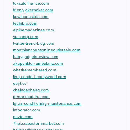
td-autofinance.com
frienlyjokerpoker.com
kowloonnslots.com
techibro.com
alpinemagazines.com
vulcanrp.com
twitter-trend-blog.com
montblancpensonlineoutletsale.com
babygadgetsreview.com
akupunktur-ambulanz.com
whatiremembered.com
linq-condo-beautyworld.com
ebyt.cc
chaindaohang.com
drmarkbuddha.com
lg-air-conditioning-maintenance.com
infoorator.com
novte.com
7hpizzaeasternmarket.com
hollaendisches-viertel.com