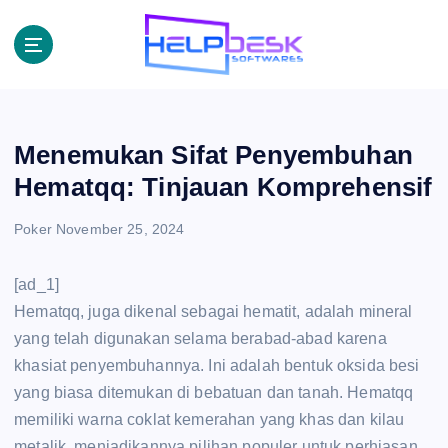
S
k
i
p
Mainkan di situs slot online gacor terpercaya yang
t
menawarkan bonus besar dan keamanan terbaik
untuk pengalaman bermain yang lebih aman dan
o
menguntungkan.
c
Menemukan Sifat Penyembuhan
o
Hematqq: Tinjauan Komprehensif
n
t
Poker
November 25, 2024
e
n
[ad_1]
t
Hematqq, juga dikenal sebagai hematit, adalah mineral
yang telah digunakan selama berabad-abad karena
khasiat penyembuhannya. Ini adalah bentuk oksida besi
yang biasa ditemukan di bebatuan dan tanah. Hematqq
memiliki warna coklat kemerahan yang khas dan kilau
metalik, menjadikannya pilihan populer untuk perhiasan