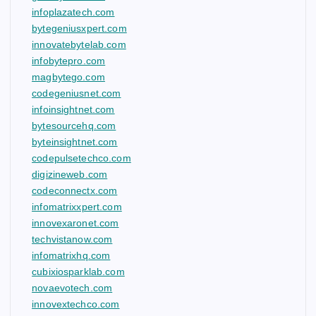
infoplazatech.com
bytegeniusxpert.com
innovatebytelab.com
infobytepro.com
magbytego.com
codegeniusnet.com
infoinsightnet.com
bytesourcehq.com
byteinsightnet.com
codepulsetechco.com
digizineweb.com
codeconnectx.com
infomatrixxpert.com
innovexaronet.com
techvistanow.com
infomatrixhq.com
cubixiosparklab.com
novaevotech.com
innovextechco.com