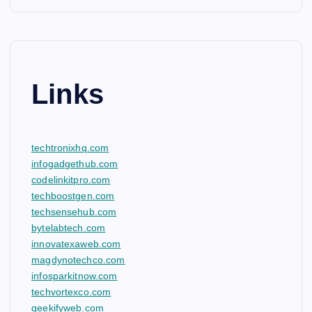
Links
techtronixhq.com
infogadgethub.com
codelinkitpro.com
techboostgen.com
techsensehub.com
bytelabtech.com
innovatexaweb.com
magdynotechco.com
infosparkitnow.com
techvortexco.com
geekifyweb.com