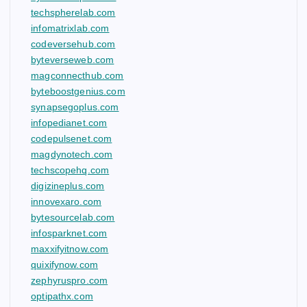
techspherelab.com
infomatrixlab.com
codeversehub.com
byteverseweb.com
magconnecthub.com
byteboostgenius.com
synapsegoplus.com
infopedianet.com
codepulsenet.com
magdynotech.com
techscopehq.com
digizineplus.com
innovexaro.com
bytesourcelab.com
infosparknet.com
maxxifyitnow.com
quixifynow.com
zephyruspro.com
optipathx.com