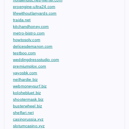
proengine-ultra24.com
lifewithoutlanyards.com
traida.net
kitchandhoney.com
metro-bistro.com
howtosolv.com
delicesdemanon.com
testboo.com
weddingdressstudio.com
premiumplox.com
yayosbk.com
neilhardie.biz
webmoneysurf.biz
kolohebluet.biz
shootermask.biz
busterwheel.biz
shelfari.net
casinorussia.xyz
slotumcasino.xyz