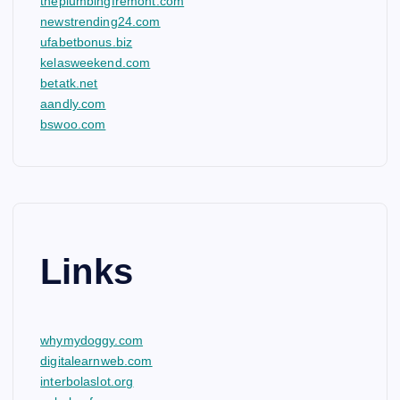
theplumbingfremont.com
newstrending24.com
ufabetbonus.biz
kelasweekend.com
betatk.net
aandly.com
bswoo.com
Links
whymydoggy.com
digitalearnweb.com
interbolaslot.org