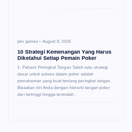
pkv games
August 8, 2026
10 Strategi Kemenangan Yang Harus
Diketahui Setiap Pemain Poker
1. Pahami Peringkat Tangan Salah satu strategi
dasar untuk sukses dalam poker adalah
pemahaman yang kuat tentang peringkat tangan.
Biasakan diri Anda dengan hierarki tangan poker
dari tertinggi hingga terendah…