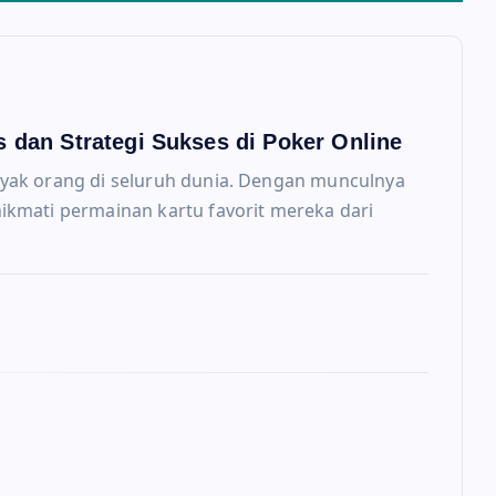
dan Strategi Sukses di Poker Online
nyak orang di seluruh dunia. Dengan munculnya
nikmati permainan kartu favorit mereka dari