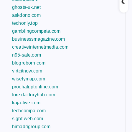
ghosts-uk.net
askdono.com
techonly.top
gamblingcompete.com
businesssmagazine.com
creativeinternetmedia.com
n95-sale.com
blogreborn.com
virtcitnow.com
wiselymap.com
prochatgptonline.com
forexfactoryhub.com
kaja-live.com
techcompa.com
sight-web.com
himadrigroup.com