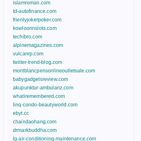
islamroman.com
td-autofinance.com
frienlyjokerpoker.com
kowloonnslots.com
techibro.com
alpinemagazines.com
vulcanrp.com
twitter-trend-blog.com
montblancpensonlineoutletsale.com
babygadgetsreview.com
akupunktur-ambulanz.com
whatiremembered.com
linq-condo-beautyworld.com
ebyt.cc
chaindaohang.com
drmarkbuddha.com
lg-air-conditioning-maintenance.com