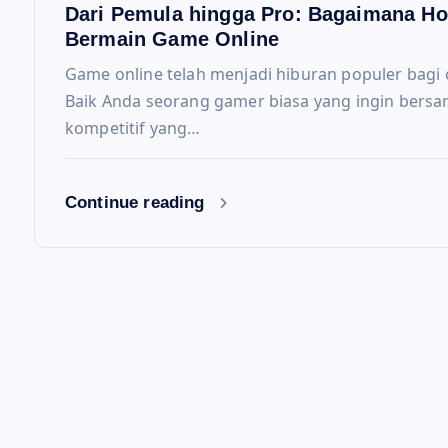
Dari Pemula hingga Pro: Bagaimana H
n
Bermain Game Online
Game online telah menjadi hiburan populer bagi o
Baik Anda seorang gamer biasa yang ingin bersan
kompetitif yang…
Continue reading