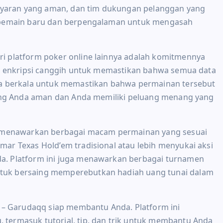
aran yang aman, dan tim dukungan pelanggan yang
i pemain baru dan berpengalaman untuk mengasah
i platform poker online lainnya adalah komitmennya
gi enkripsi canggih untuk memastikan bahwa semua data
ra berkala untuk memastikan bahwa permainan tersebut
uang Anda aman dan Anda memiliki peluang menang yang
ga menawarkan berbagai macam permainan yang sesuai
ar Texas Hold’em tradisional atau lebih menyukai aksi
a. Platform ini juga menawarkan berbagai turnamen
tuk bersaing memperebutkan hadiah uang tunai dalam
r – Garudaqq siap membantu Anda. Platform ini
termasuk tutorial, tip, dan trik untuk membantu Anda