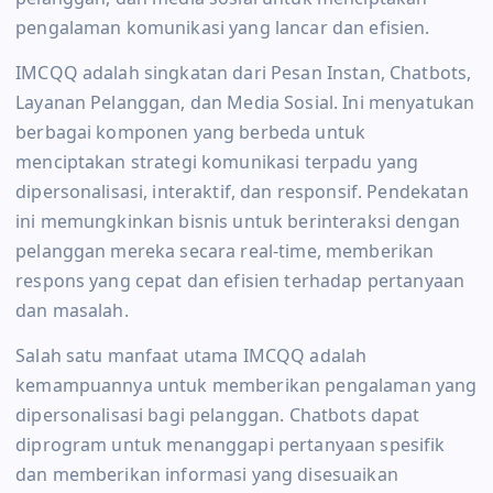
pengalaman komunikasi yang lancar dan efisien.
IMCQQ adalah singkatan dari Pesan Instan, Chatbots,
Layanan Pelanggan, dan Media Sosial. Ini menyatukan
berbagai komponen yang berbeda untuk
menciptakan strategi komunikasi terpadu yang
dipersonalisasi, interaktif, dan responsif. Pendekatan
ini memungkinkan bisnis untuk berinteraksi dengan
pelanggan mereka secara real-time, memberikan
respons yang cepat dan efisien terhadap pertanyaan
dan masalah.
Salah satu manfaat utama IMCQQ adalah
kemampuannya untuk memberikan pengalaman yang
dipersonalisasi bagi pelanggan. Chatbots dapat
diprogram untuk menanggapi pertanyaan spesifik
dan memberikan informasi yang disesuaikan