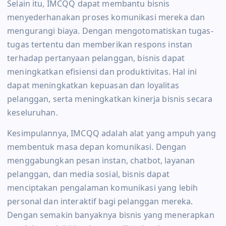
Selain itu, IMCQQ dapat membantu bisnis
menyederhanakan proses komunikasi mereka dan
mengurangi biaya. Dengan mengotomatiskan tugas-
tugas tertentu dan memberikan respons instan
terhadap pertanyaan pelanggan, bisnis dapat
meningkatkan efisiensi dan produktivitas. Hal ini
dapat meningkatkan kepuasan dan loyalitas
pelanggan, serta meningkatkan kinerja bisnis secara
keseluruhan.
Kesimpulannya, IMCQQ adalah alat yang ampuh yang
membentuk masa depan komunikasi. Dengan
menggabungkan pesan instan, chatbot, layanan
pelanggan, dan media sosial, bisnis dapat
menciptakan pengalaman komunikasi yang lebih
personal dan interaktif bagi pelanggan mereka.
Dengan semakin banyaknya bisnis yang menerapkan