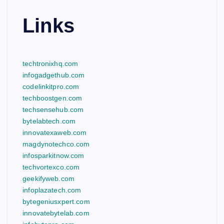
Links
techtronixhq.com
infogadgethub.com
codelinkitpro.com
techboostgen.com
techsensehub.com
bytelabtech.com
innovatexaweb.com
magdynotechco.com
infosparkitnow.com
techvortexco.com
geekifyweb.com
infoplazatech.com
bytegeniusxpert.com
innovatebytelab.com