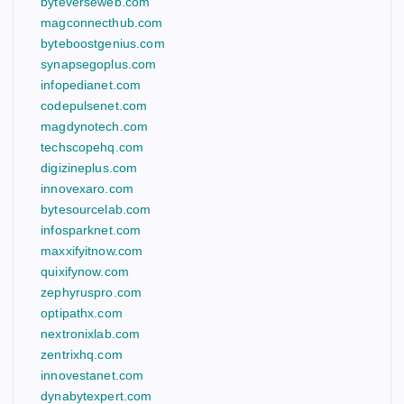
byteverseweb.com
magconnecthub.com
byteboostgenius.com
synapsegoplus.com
infopedianet.com
codepulsenet.com
magdynotech.com
techscopehq.com
digizineplus.com
innovexaro.com
bytesourcelab.com
infosparknet.com
maxxifyitnow.com
quixifynow.com
zephyruspro.com
optipathx.com
nextronixlab.com
zentrixhq.com
innovestanet.com
dynabytexpert.com