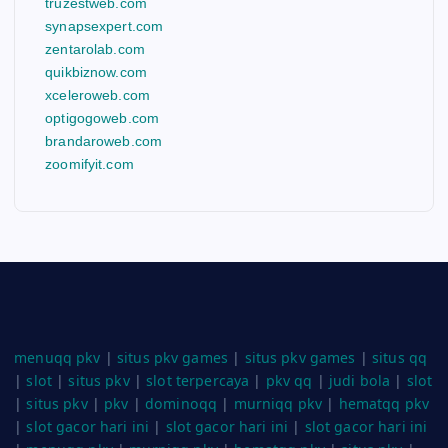
truzestweb.com
synapsexpert.com
zentarolab.com
quikbiznow.com
xceleroweb.com
optigogoweb.com
brandaroweb.com
zoomifyit.com
menuqq pkv
|
situs pkv games
|
situs pkv games
|
situs qq
|
slot
|
situs pkv
|
slot terpercaya
|
pkv qq
|
judi bola
|
slot
|
situs pkv
|
pkv
|
dominoqq
|
murniqq pkv
|
hematqq pkv
|
slot gacor hari ini
|
slot gacor hari ini
|
slot gacor hari ini