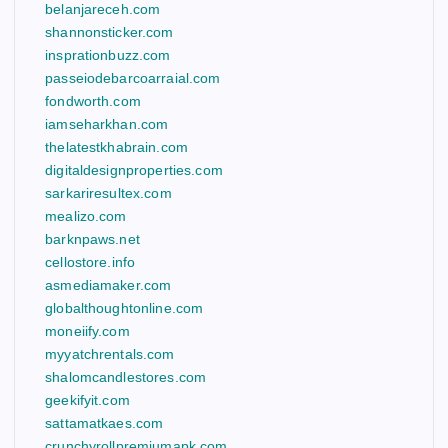
belanjareceh.com
shannonsticker.com
insprationbuzz.com
passeiodebarcoarraial.com
fondworth.com
iamseharkhan.com
thelatestkhabrain.com
digitaldesignproperties.com
sarkariresultex.com
mealizo.com
barknpaws.net
cellostore.info
asmediamaker.com
globalthoughtonline.com
moneiify.com
myyatchrentals.com
shalomcandlestores.com
geekifyit.com
sattamatkaes.com
crunchyrollpremiumapk.com