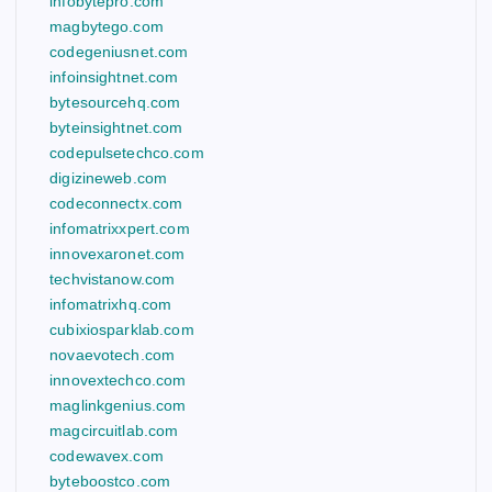
infobytepro.com
magbytego.com
codegeniusnet.com
infoinsightnet.com
bytesourcehq.com
byteinsightnet.com
codepulsetechco.com
digizineweb.com
codeconnectx.com
infomatrixxpert.com
innovexaronet.com
techvistanow.com
infomatrixhq.com
cubixiosparklab.com
novaevotech.com
innovextechco.com
maglinkgenius.com
magcircuitlab.com
codewavex.com
byteboostco.com