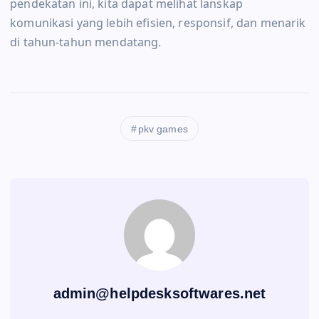
pendekatan ini, kita dapat melihat lanskap
komunikasi yang lebih efisien, responsif, dan menarik
di tahun-tahun mendatang.
pkv games
admin@helpdesksoftwares.net