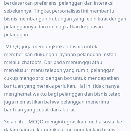
berdasarkan preferensi pelanggan dan interaksi
sebelumnya. Tingkat personalisasi ini membantu
bisnis membangun hubungan yang lebih kuat dengan
pelanggannya dan meningkatkan kepuasan
pelanggan.
IMCQQ juga memungkinkan bisnis untuk
memberikan dukungan layanan pelanggan instan
melalui chatbots. Daripada menunggu atau
menelusuri menu telepon yang rumit, pelanggan
cukup mengobrol dengan bot untuk mendapatkan
bantuan yang mereka perlukan. Hal ini tidak hanya
menghemat waktu bagi pelanggan dan bisnis tetapi
juga memastikan bahwa pelanggan menerima
bantuan yang cepat dan akurat.
Selain itu, IMCQQ mengintegrasikan media sosial ke
dalam bauran komunikasi, memungkinkan bisnis