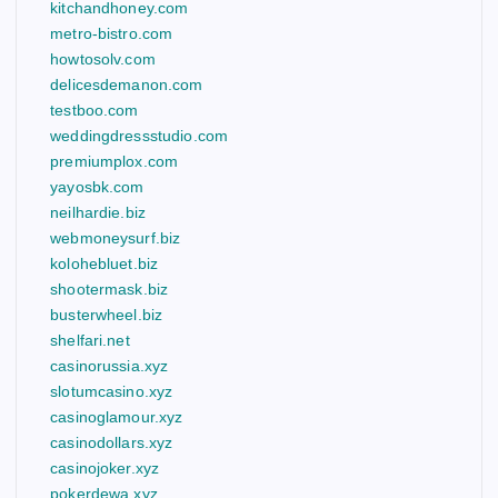
kitchandhoney.com
metro-bistro.com
howtosolv.com
delicesdemanon.com
testboo.com
weddingdressstudio.com
premiumplox.com
yayosbk.com
neilhardie.biz
webmoneysurf.biz
kolohebluet.biz
shootermask.biz
busterwheel.biz
shelfari.net
casinorussia.xyz
slotumcasino.xyz
casinoglamour.xyz
casinodollars.xyz
casinojoker.xyz
pokerdewa.xyz