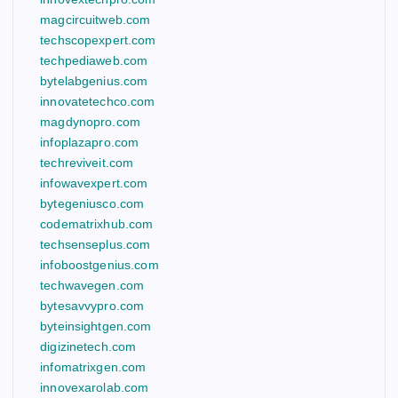
magcircuitweb.com
techscopexpert.com
techpediaweb.com
bytelabgenius.com
innovatetechco.com
magdynopro.com
infoplazapro.com
techreviveit.com
infowavexpert.com
bytegeniusco.com
codematrixhub.com
techsenseplus.com
infoboostgenius.com
techwavegen.com
bytesavvypro.com
byteinsightgen.com
digizinetech.com
infomatrixgen.com
innovexarolab.com