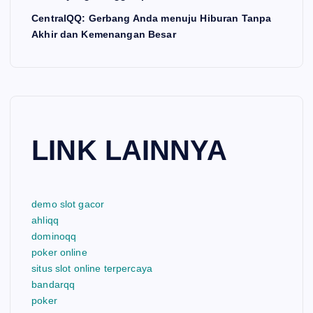
CentralQQ: Gerbang Anda menuju Hiburan Tanpa
Akhir dan Kemenangan Besar
LINK LAINNYA
demo slot gacor
ahliqq
dominoqq
poker online
situs slot online terpercaya
bandarqq
poker