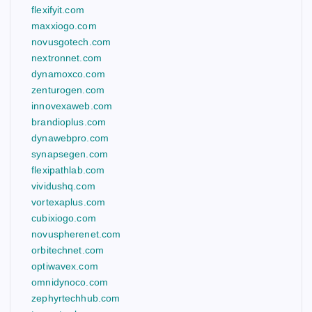
flexifyit.com
maxxiogo.com
novusgotech.com
nextronnet.com
dynamoxco.com
zenturogen.com
innovexaweb.com
brandioplus.com
dynawebpro.com
synapsegen.com
flexipathlab.com
vividushq.com
vortexaplus.com
cubixiogo.com
novuspherenet.com
orbitechnet.com
optiwavex.com
omnidynoco.com
zephyrtechhub.com