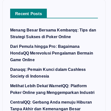
Recent Posts
Menang Besar Bersama Kembarqq: Tips dan
Strategi Sukses di Poker Online
Dari Pemula hingga Pro: Bagaimana
HondaQQ Merevolusi Pengalaman Bermain
Game Online
Danaqq: Pemain Kunci dalam Cashless
Society di Indonesia
Melihat Lebih Dekat WarnetQQ: Platform
Poker Online yang Menggemparkan Industri
CentralQQ: Gerbang Anda menuju Hiburan
Tanpa Akhir dan Kemenangan Besar