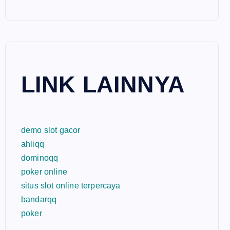
LINK LAINNYA
demo slot gacor
ahliqq
dominoqq
poker online
situs slot online terpercaya
bandarqq
poker