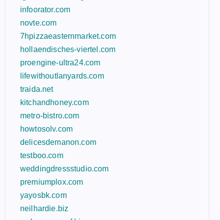
infoorator.com
novte.com
7hpizzaeasternmarket.com
hollaendisches-viertel.com
proengine-ultra24.com
lifewithoutlanyards.com
traida.net
kitchandhoney.com
metro-bistro.com
howtosolv.com
delicesdemanon.com
testboo.com
weddingdressstudio.com
premiumplox.com
yayosbk.com
neilhardie.biz