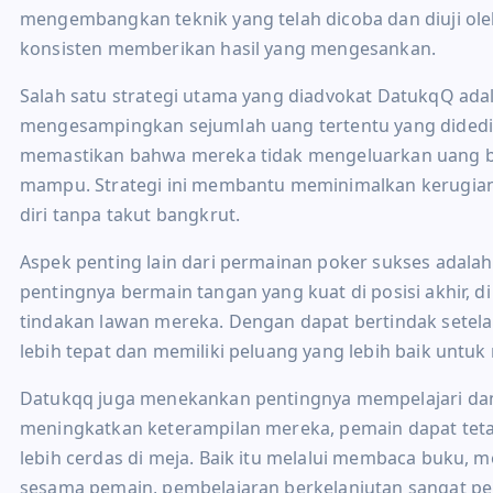
mengembangkan teknik yang telah dicoba dan diuji ole
konsisten memberikan hasil yang mengesankan.
Salah satu strategi utama yang diadvokat DatukqQ ad
mengesampingkan sejumlah uang tertentu yang didedi
memastikan bahwa mereka tidak mengeluarkan uang ber
mampu. Strategi ini membantu meminimalkan kerugi
diri tanpa takut bangkrut.
Aspek penting lain dari permainan poker sukses adal
pentingnya bermain tangan yang kuat di posisi akhir, 
tindakan lawan mereka. Dengan dapat bertindak setel
lebih tepat dan memiliki peluang yang lebih baik unt
Datukqq juga menekankan pentingnya mempelajari da
meningkatkan keterampilan mereka, pemain dapat tet
lebih cerdas di meja. Baik itu melalui membaca buku, 
sesama pemain, pembelajaran berkelanjutan sangat pen