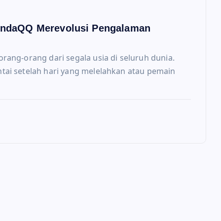
ondaQQ Merevolusi Pengalaman
rang-orang dari segala usia di seluruh dunia.
tai setelah hari yang melelahkan atau pemain