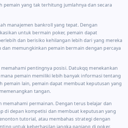
h pemain yang tak terhitung jumlahnya dan secara
alah manajemen bankroll yang tepat. Dengan
kasikan untuk bermain poker, pemain dapat
lebih dan berisiko kehilangan lebih dari yang mereka
an dan memungkinkan pemain bermain dengan percaya
ah memahami pentingnya posisi. Datukqq menekankan
di mana pemain memiliki lebih banyak informasi tentang
ah pemain lain, pemain dapat membuat keputusan yang
uk memenangkan tangan.
n memahami permainan. Dengan terus belajar dan
ap di depan kompetisi dan membuat keputusan yang
menonton tutorial, atau membahas strategi dengan
ting untuk keberhasilan jangka panjang di poker.