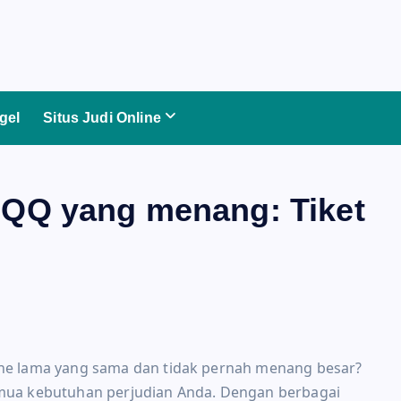
 menawarkan bonus besar dan keamanan terbaik untuk pen
gel
Situs Judi Online
QQ yang menang: Tiket
ne lama yang sama dan tidak pernah menang besar?
semua kebutuhan perjudian Anda. Dengan berbagai