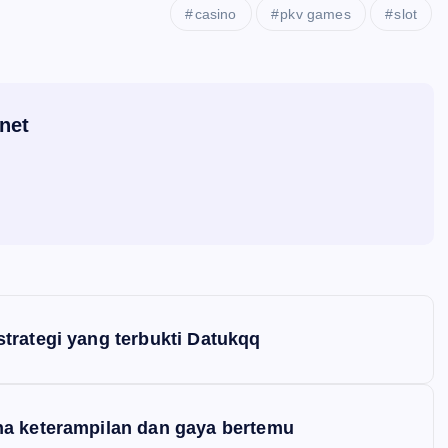
casino
pkv games
slot
net
trategi yang terbukti Datukqq
na keterampilan dan gaya bertemu