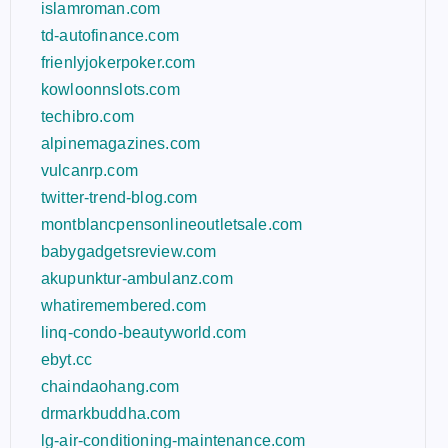
islamroman.com
td-autofinance.com
frienlyjokerpoker.com
kowloonnslots.com
techibro.com
alpinemagazines.com
vulcanrp.com
twitter-trend-blog.com
montblancpensonlineoutletsale.com
babygadgetsreview.com
akupunktur-ambulanz.com
whatiremembered.com
linq-condo-beautyworld.com
ebyt.cc
chaindaohang.com
drmarkbuddha.com
lg-air-conditioning-maintenance.com