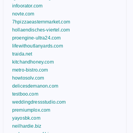
infoorator.com
novte.com
7hpizzaeasternmarket.com
hollaendisches-viertel.com
proengine-ultra24.com
lifewithoutlanyards.com
traida.net
kitchandhoney.com
metro-bistro.com
howtosolv.com
delicesdemanon.com
testboo.com
weddingdressstudio.com
premiumplox.com
yayosbk.com
neilhardie.biz