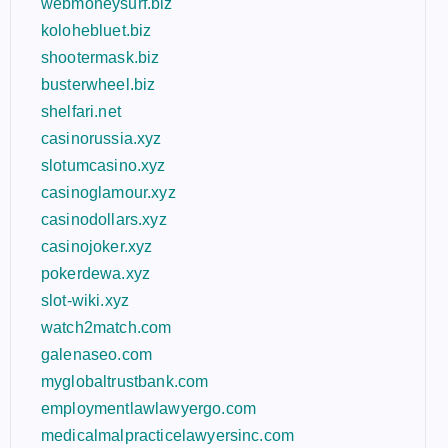
webmoneysurf.biz
kolohebluet.biz
shootermask.biz
busterwheel.biz
shelfari.net
casinorussia.xyz
slotumcasino.xyz
casinoglamour.xyz
casinodollars.xyz
casinojoker.xyz
pokerdewa.xyz
slot-wiki.xyz
watch2match.com
galenaseo.com
myglobaltrustbank.com
employmentlawlawyergo.com
medicalmalpracticelawyersinc.com