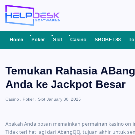
S
k
i
p
Mainkan di situs slot online gacor terpercaya yang
t
Home
Poker
Slot
Casino
SBOBET88
To
o
c
o
Temukan Rahasia ABang
n
t
Anda ke Jackpot Besar
e
n
Casino
,
Poker
,
Slot
January 30, 2025
t
Apakah Anda bosan memainkan permainan kasino onli
Tidak terlihat lagi dari AbangQQ, tujuan akhir untuk 