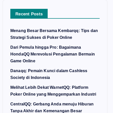
Recent Posts
Menang Besar Bersama Kembarqq: Tips dan
Strategi Sukses di Poker Online
Dari Pemula hingga Pro: Bagaimana
HondaQQ Merevolusi Pengalaman Bermain
Game Online
Danaqq: Pemain Kunci dalam Cashless
Society di Indonesia
Melihat Lebih Dekat WarnetQQ: Platform
Poker Online yang Menggemparkan Industri
CentralQQ: Gerbang Anda menuju Hiburan
Tanpa Akhir dan Kemenangan Besar