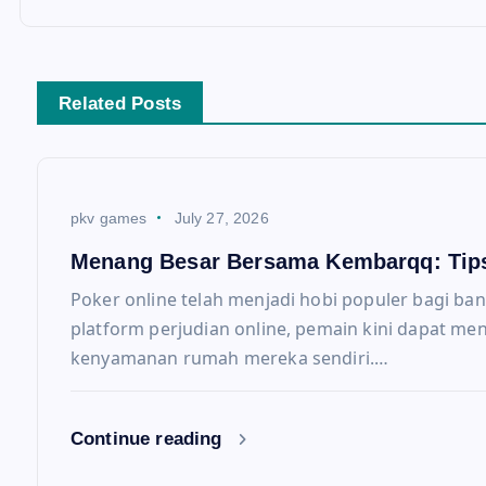
t
n
Related Posts
a
v
pkv games
July 27, 2026
Menang Besar Bersama Kembarqq: Tips 
i
Poker online telah menjadi hobi populer bagi ba
platform perjudian online, pemain kini dapat me
g
kenyamanan rumah mereka sendiri.…
a
Continue reading
t