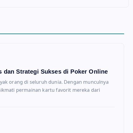
dan Strategi Sukses di Poker Online
nyak orang di seluruh dunia. Dengan munculnya
nikmati permainan kartu favorit mereka dari