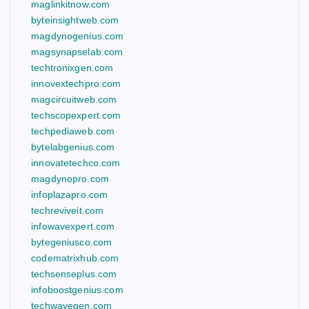
maglinkitnow.com
byteinsightweb.com
magdynogenius.com
magsynapselab.com
techtronixgen.com
innovextechpro.com
magcircuitweb.com
techscopexpert.com
techpediaweb.com
bytelabgenius.com
innovatetechco.com
magdynopro.com
infoplazapro.com
techreviveit.com
infowavexpert.com
bytegeniusco.com
codematrixhub.com
techsenseplus.com
infoboostgenius.com
techwavegen.com