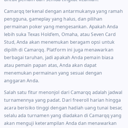
Camarqq terkenal dengan antarmukanya yang ramah
pengguna, gameplay yang halus, dan pilihan
permainan poker yang mengesankan. Apakah Anda
lebih suka Texas Hold’em, Omaha, atau Seven Card
Stud, Anda akan menemukan beragam opsi untuk
dipilih di Camarqq. Platform ini juga menawarkan
berbagai taruhan, jadi apakah Anda pemain biasa
atau pemain papan atas, Anda akan dapat
menemukan permainan yang sesuai dengan
anggaran Anda.
Salah satu fitur menonjol dari Camarqq adalah jadwal
turnamennya yang padat. Dari freeroll harian hingga
acara berisiko tinggi dengan hadiah uang tunai besar,
selalu ada turnamen yang diadakan di Camarqq yang
akan menguji keterampilan Anda dan menawarkan