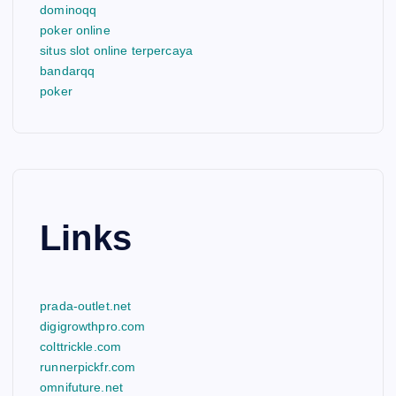
dominoqq
poker online
situs slot online terpercaya
bandarqq
poker
Links
prada-outlet.net
digigrowthpro.com
colttrickle.com
runnerpickfr.com
omnifuture.net