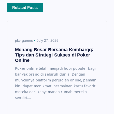
v
Related Posts
i
g
pkv games
July 27, 2026
a
Menang Besar Bersama Kembarqq:
Tips dan Strategi Sukses di Poker
t
Online
i
Poker online telah menjadi hobi populer bagi
banyak orang di seluruh dunia. Dengan
munculnya platform perjudian online, pemain
o
kini dapat menikmati permainan kartu favorit
mereka dari kenyamanan rumah mereka
n
sendiri.…