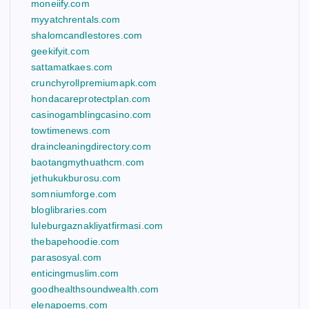
moneiify.com
myyatchrentals.com
shalomcandlestores.com
geekifyit.com
sattamatkaes.com
crunchyrollpremiumapk.com
hondacareprotectplan.com
casinogamblingcasino.com
towtimenews.com
draincleaningdirectory.com
baotangmythuathcm.com
jethukukburosu.com
somniumforge.com
bloglibraries.com
luleburgaznakliyatfirmasi.com
thebapehoodie.com
parasosyal.com
enticingmuslim.com
goodhealthsoundwealth.com
elenapoems.com