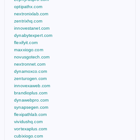
optipathx.com
nextronixlab.com
zentrixhq.com
innovestanet.com
dynabytexpert.com
flexifyit.com
maxxiogo.com
novusgotech.com
nextronnet.com
dynamoxco.com
zenturogen.com
innovexaweb.com
brandioplus.com
dynawebpro.com
synapsegen.com
flexipathlab.com
vividushq.com
vortexaplus.com
cubixiogo.com