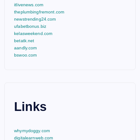
itlivenews.com
theplumbingfremont.com
newstrending24.com
ufabetbonus.biz
kelasweekend.com
betatk.net
aandly.com
bswoo.com
Links
whymydoggy.com
digitalearnweb.com