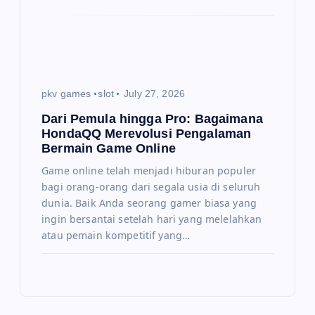
pkv games
slot
July 27, 2026
Dari Pemula hingga Pro: Bagaimana
HondaQQ Merevolusi Pengalaman
Bermain Game Online
Game online telah menjadi hiburan populer
bagi orang-orang dari segala usia di seluruh
dunia. Baik Anda seorang gamer biasa yang
ingin bersantai setelah hari yang melelahkan
atau pemain kompetitif yang…