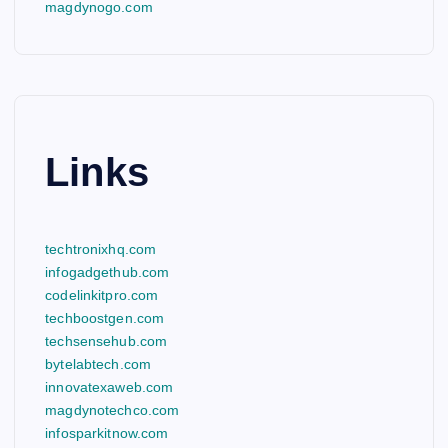
magdynogo.com
Links
techtronixhq.com
infogadgethub.com
codelinkitpro.com
techboostgen.com
techsensehub.com
bytelabtech.com
innovatexaweb.com
magdynotechco.com
infosparkitnow.com